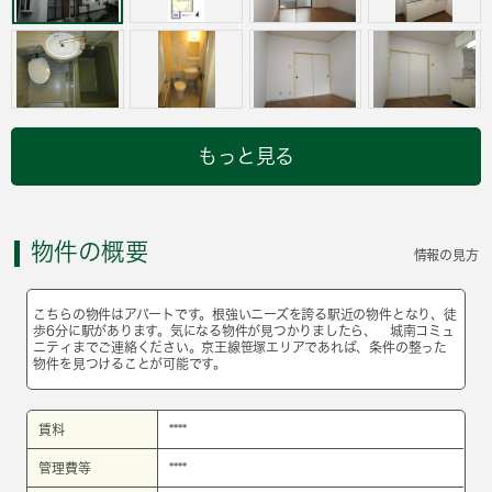
もっと見る
物件の概要
情報の見方
こちらの物件はアパートです。根強いニーズを誇る駅近の物件となり、徒
歩6分に駅があります。気になる物件が見つかりましたら、 城南コミュ
ニティまでご連絡ください。京王線笹塚エリアであれば、条件の整った
物件を見つけることが可能です。
賃料
****
管理費等
****