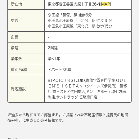
所在地
東京都世田谷区大原１丁目36-4[
MAP
]
京王線
「
笹塚
」駅 徒歩6分
交通
小田急小田原線
「
下北沢
」駅 徒歩15分
小田急小田原線
「
東北沢
」駅 徒歩15分
面積
-
階建
2階建
築年数
築41年
種別/構造
アパート/木造
81ACTOR’S STUDIO,東放学園専門学校,ＱＵＥ
ＥＮ’Ｓ ＩＳＥＴＡＮ（クイーンズ伊勢丹） 笹塚
周辺施設
店,京王ストア代田橋店,ドン・キホーテ環七方南
町店,サンドラッグ 笹塚南口店
※過去から現在までに部屋まる。に掲載された不動産情報と提携先の地図
情報を元に生成した参考情報です。