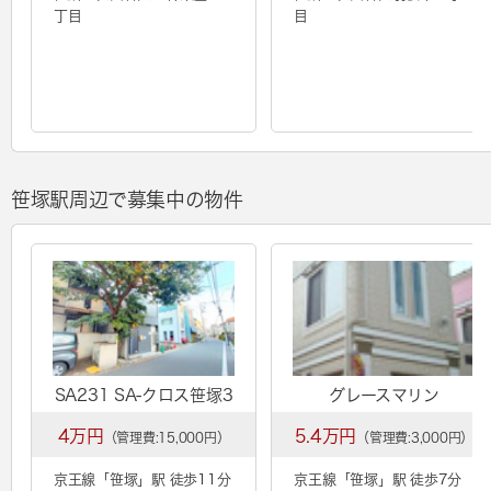
丁目
目
笹塚駅周辺で募集中の物件
SA231 SA-クロス笹塚3
グレースマリン
4万円
5.4万円
（管理費:15,000円）
（管理費:3,000円）
京王線「
笹塚
」駅 徒歩11分
京王線「
笹塚
」駅 徒歩7分