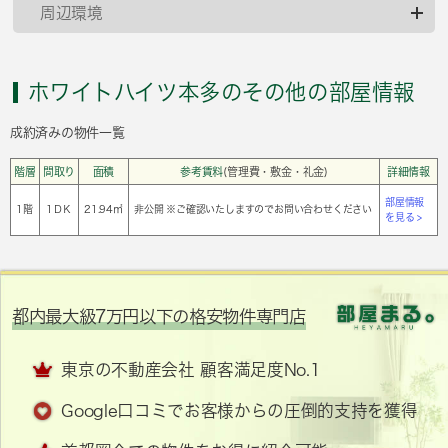
周辺環境
ホワイトハイツ本多のその他の部屋情報
成約済みの物件一覧
階層
間取り
面積
参考賃料
(管理費・敷金・礼金)
詳細情報
部屋情報
1階
1ＤＫ
21.94㎡
非公開 ※ご確認いたしますのでお問い合わせください
を見る >
都内最大級7万円以下の格安物件専門店
東京の不動産会社 顧客満足度No.1
Google口コミでお客様からの圧倒的支持を獲得