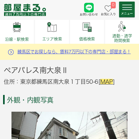
0
お気に入り
お問い合わせ
通勤・通学
価格検索
エリア検索
沿線・駅検索
時間検索
練馬区でお探しなら、賃料7万円以下の専門店・部屋まる！
ペアパレス南大泉Ⅱ
住所：東京都練馬区南大泉１丁目50-6[
MAP
]
外観・内観写真