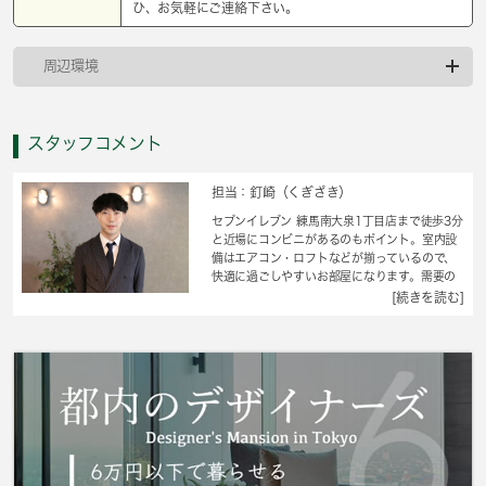
ひ、お気軽にご連絡下さい。
周辺環境
スタッフコメント
担当：釘崎（くぎざき）
セブンイレブン 練馬南大泉1丁目店まで徒歩3分
と近場にコンビニがあるのもポイント。室内設
備はエアコン・ロフトなどが揃っているので、
快適に過ごしやすいお部屋になります。需要の
高いサイズの冷蔵庫がぴったり収まるスペース
[続きを読む]
があるアパートです。駅まで徒歩11分でアクセ
ス可能な物件です。オシャレなワンルームでの
一人暮らしはとても快適です。 城南コミュニ
ティが条件に合わせて練馬区周辺のお住まい探
しをお手伝いします。地元の不動産屋さんだか
らどんな要望もお任せ下さい。