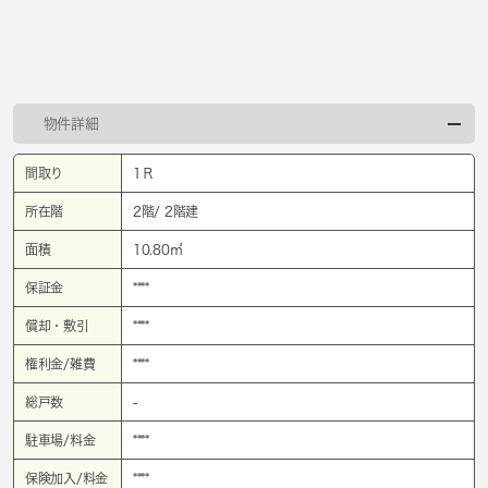
物件詳細
間取り
1Ｒ
所在階
2階/ 2階建
面積
10.80㎡
保証金
****
償却・敷引
****
権利金/雑費
****
総戸数
-
駐車場/料金
****
保険加入/料金
****