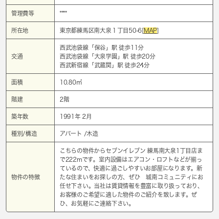
管理費等
****
所在地
東京都練馬区南大泉１丁目50-6[
MAP
]
西武池袋線「
保谷
」駅 徒歩11分
交通
西武池袋線「
大泉学園
」駅 徒歩20分
西武新宿線「
武蔵関
」駅 徒歩24分
面積
10.80㎡
階建
2階
築年数
1991年 2月
種別/構造
アパート /木造
こちらの物件からセブンイレブン 練馬南大泉1丁目店ま
で222mです。室内設備はエアコン・ロフトなどが揃っ
ているので、快適に過ごしやすいお部屋になります。新
物件の特徴
たな住まいをお探しの方、ぜひ 城南コミュニティにお
任せ下さい。当社は賃貸情報を豊富に取り扱っており、
お客様のご希望に適した物件のご紹介を致します。ぜ
ひ、お気軽にご連絡下さい。