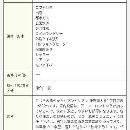
ロフト付き
出窓
都市ガス
公営水道
公共排水
コインランドリー
設備・条件
外観タイル張り
IHクッキングヒーター
冷蔵庫あり
シャワー
エアコン
光ファイバー
条件(その他)
****
取引形態/賃貸
仲介/一般
区分
こちらの物件からセブンイレブン 練馬南大泉1丁目店ま
で222mです。室内設備はエアコン・ロフトなどが揃っ
ているので、快適に過ごしやすいお部屋になります。新
備考
たな住まいをお探しの方、ぜひ 城南コミュニティにお
任せ下さい。当社は賃貸情報を豊富に取り扱っており、
お客様のご希望に適した物件のご紹介を致します。ぜ