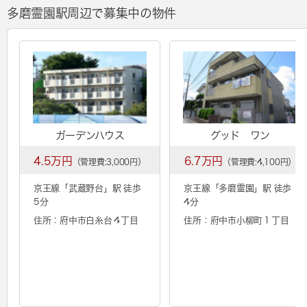
多磨霊園駅周辺で募集中の物件
ガーデンハウス
グッド ワン
4.5万円
6.7万円
（管理費:3,000円）
（管理費:4,100円）
京王線「
武蔵野台
」駅 徒歩
京王線「
多磨霊園
」駅 徒歩
5分
4分
住所：府中市白糸台４丁目
住所：府中市小柳町１丁目