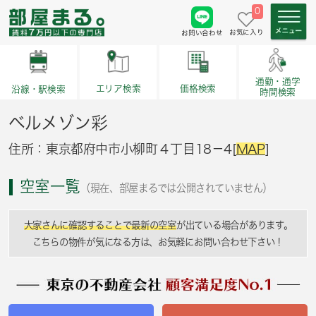
0
お気に入り
お問い合わせ
通勤・通学
価格検索
エリア検索
沿線・駅検索
時間検索
ベルメゾン彩
住所：東京都府中市小柳町４丁目18－4[
MAP
]
空室一覧
（現在、部屋まるでは公開されていません）
大家さんに確認することで最新の空室
が出ている場合があります。
こちらの物件が気になる方は、お気軽にお問い合わせ下さい！