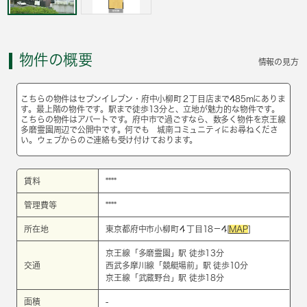
物件の概要
情報の見方
こちらの物件はセブンイレブン・府中小柳町２丁目店まで485mにありま
す。最上階の物件です。駅まで徒歩13分と、立地が魅力的な物件です。
こちらの物件はアパートです。府中市で過ごすなら、数多く物件を京王線
多磨霊園周辺で公開中です。何でも 城南コミュニティにお尋ねくださ
い。ウェブからのご連絡も受け付けております。
賃料
****
管理費等
****
所在地
東京都府中市小柳町４丁目18－4[
MAP
]
京王線
「
多磨霊園
」駅 徒歩13分
交通
西武多摩川線
「
競艇場前
」駅 徒歩10分
京王線
「
武蔵野台
」駅 徒歩18分
面積
-