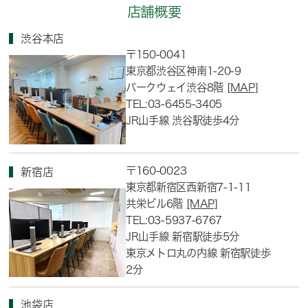
店舗概要
渋谷本店
〒150-0041
東京都渋谷区神南1-20-9
パークウェイ渋谷8階
[MAP]
TEL:03-6455-3405
JR山手線 渋谷駅徒歩4分
〒160-0023
新宿店
東京都新宿区西新宿7-1-11
共栄ビル6階
[MAP]
TEL:03-5937-6767
JR山手線 新宿駅徒歩5分
東京メトロ丸の内線 新宿駅徒歩
2分
池袋店