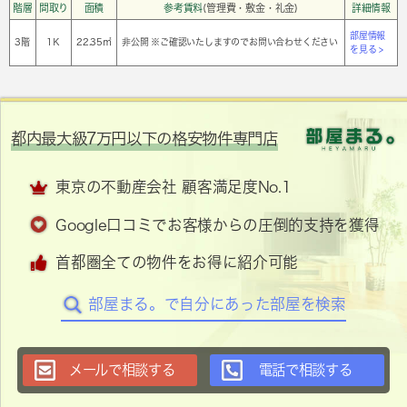
階層
間取り
面積
参考賃料
(管理費・敷金・礼金)
詳細情報
部屋情報
3階
1Ｋ
22.35㎡
非公開 ※ご確認いたしますのでお問い合わせください
を見る >
都内最大級7万円以下の格安物件専門店
東京の不動産会社 顧客満足度No.1
Google口コミでお客様からの圧倒的支持を獲得
首都圏全ての物件をお得に紹介可能
部屋まる。で自分にあった部屋を検索
メールで相談する
電話で相談する