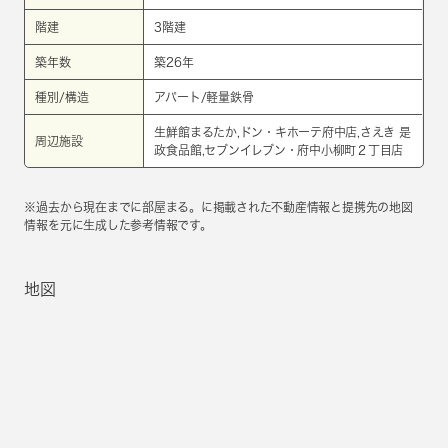
階建
3階建
築年数
築26年
種別/構造
アパート/軽量鉄骨
生鮮館まるたか,ドン・キホーテ府中店,さえき 是
周辺施設
政食品館,セブンイレブン・府中小柳町２丁目店
※過去から現在までに部屋まる。に掲載された不動産情報と提携先の地図
情報を元に生成した参考情報です。
地図