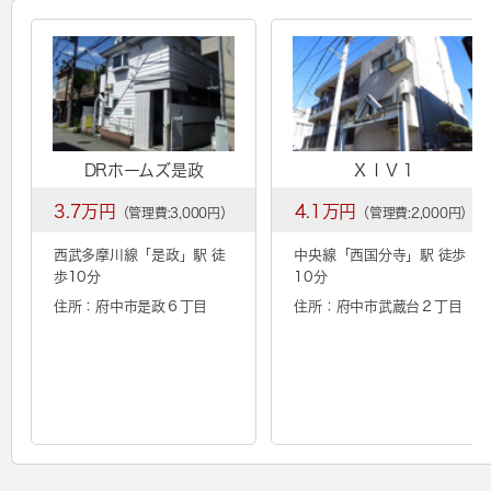
DRホームズ是政
ＸＩＶ１
3.7万円
4.1万円
（管理費:3,000円）
（管理費:2,000円）
西武多摩川線「
是政
」駅 徒
中央線「
西国分寺
」駅 徒歩
歩10分
10分
住所：府中市是政６丁目
住所：府中市武蔵台２丁目