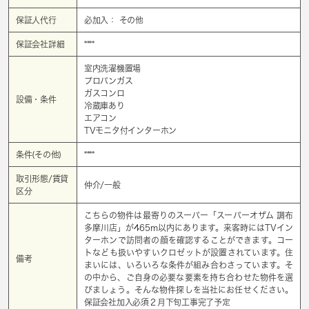
保証人代行
必加入： その他
保証会社詳細
****
室内洗濯機置場
プロパンガス
ガスコンロ
設備・条件
冷蔵庫あり
エアコン
TVモニタ付インターホン
条件(その他)
****
取引形態/賃貸
仲介/一般
区分
こちらの物件は最寄りのスーパー「スーパーオザム 調布
多摩川店」が465m以内にあります。来客時にはTVイン
ターホンで訪問者の顔を確認することができます。コー
トなども扱いやすいクロゼットが設置されています。住
備考
まいには、いろいろな条件が組み合わさっています。そ
の中から、ご自身の必要な要素を持ち合わせた物件を選
びましょう。そんな物件探しを当社にお任せください。
保証会社加入必須２月下旬工事完了予定