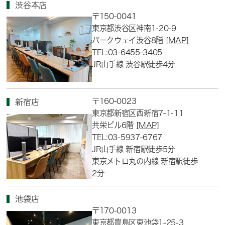
渋谷本店
〒150-0041
東京都渋谷区神南1-20-9
パークウェイ渋谷8階
[MAP]
TEL:03-6455-3405
JR山手線 渋谷駅徒歩4分
〒160-0023
新宿店
東京都新宿区西新宿7-1-11
共栄ビル6階
[MAP]
TEL:03-5937-6767
JR山手線 新宿駅徒歩5分
東京メトロ丸の内線 新宿駅徒歩
2分
池袋店
〒170-0013
東京都豊島区東池袋1-25-3