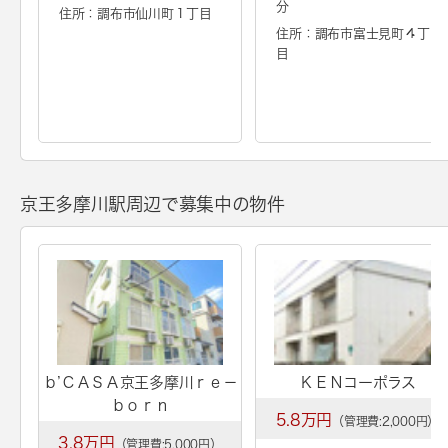
分
住所：調布市仙川町１丁目
住所：調布市富士見町４丁
目
京王多摩川駅周辺で募集中の物件
ｂ’ＣＡＳＡ京王多摩川ｒｅ－
ＫＥＮコーポラス
ｂｏｒｎ
5.8万円
（管理費:2,000円）
3.8万円
（管理費:5,000円）