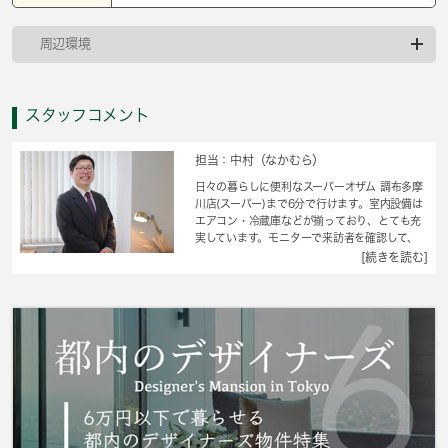
周辺環境
スタッフコメント
担当：中村（なかむら）
日々の暮らしに便利なスーパーオザム 調布多摩
川店(スーパー)まで6分で行けます。室内設備は
エアコン・冷蔵庫などが揃っており、とても充
実しています。モニターで来訪者を確認して、
インターホンで対面せずに会話することができ
[続きを読む]
ます。外装もおしゃれで快適な生活をおくるこ
とができるマンションです。引っ越しの日時が
決まっているのであればご相談ください。敷金
不要なので、初期費用削減につながります。憧
れの住まい探しは、その土地で長年培ってきた
プロの不動産情報から見つけられます。 城南
コミュニティは京王相模原線京王多摩川近くの
物件が豊富です。