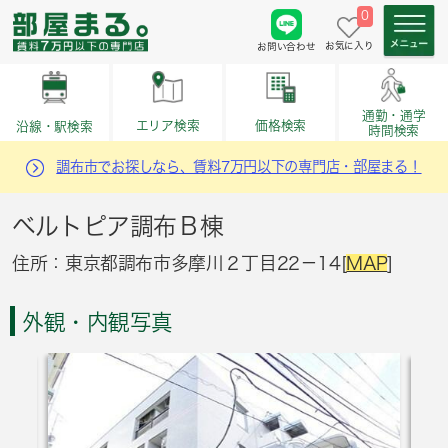
0
お気に入り
お問い合わせ
通勤・通学
価格検索
エリア検索
沿線・駅検索
時間検索
調布市でお探しなら、賃料7万円以下の専門店・部屋まる！
ベルトピア調布Ｂ棟
住所：東京都調布市多摩川２丁目22－14[
MAP
]
外観・内観写真