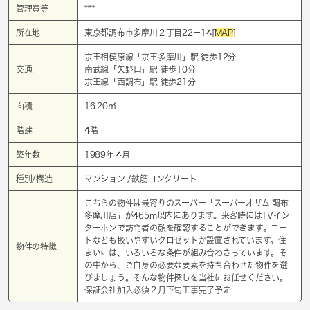
管理費等
****
所在地
東京都調布市多摩川２丁目22－14[
MAP
]
京王相模原線「
京王多摩川
」駅 徒歩12分
交通
南武線「
矢野口
」駅 徒歩10分
京王線「
西調布
」駅 徒歩21分
面積
16.20㎡
階建
4階
築年数
1989年 4月
種別/構造
マンション /鉄筋コンクリート
こちらの物件は最寄りのスーパー「スーパーオザム 調布
多摩川店」が465m以内にあります。来客時にはTVイン
ターホンで訪問者の顔を確認することができます。コー
トなども扱いやすいクロゼットが設置されています。住
物件の特徴
まいには、いろいろな条件が組み合わさっています。そ
の中から、ご自身の必要な要素を持ち合わせた物件を選
びましょう。そんな物件探しを当社にお任せください。
保証会社加入必須２月下旬工事完了予定