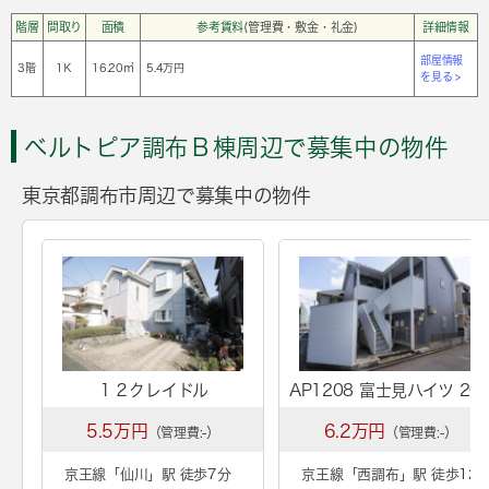
階層
間取り
面積
参考賃料
(管理費・敷金・礼金)
詳細情報
部屋情報
3階
1Ｋ
16.20㎡
5.4万円
を見る >
ベルトピア調布Ｂ棟周辺で募集中の物件
東京都調布市周辺で募集中の物件
１２クレイドル
AP1208 富士見ハイツ 20
5.5万円
6.2万円
（管理費:-）
（管理費:-）
京王線「
仙川
」駅 徒歩7分
京王線「
西調布
」駅 徒歩12