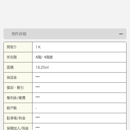
物件詳細
間取り
1Ｋ
所在階
4階/ 4階建
面積
16.20㎡
保証金
****
償却・敷引
****
権利金/雑費
****
総戸数
-
駐車場/料金
****
保険加入/料金
****