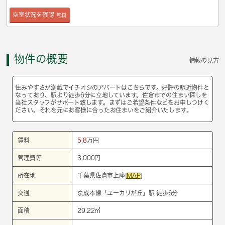
空室状況を確認
無料
物件の概要
情報の見方
住みやすさが満載でイチオシのアパートはこちらです。好評の駅近物件と
なっており、駅より徒歩6分に立地しています。佐倉市での住まい探しを
当社スタッフがサポート致します。まずはご希望条件などをお申しつけく
ださい。それを元にお客様に合ったお住まいをご紹介いたします。
賃料
5.8
万円
管理費等
3,000円
所在地
千葉県佐倉市上座[
MAP
]
交通
京成本線
「
ユーカリが丘
」駅 徒歩6分
面積
29.22㎡