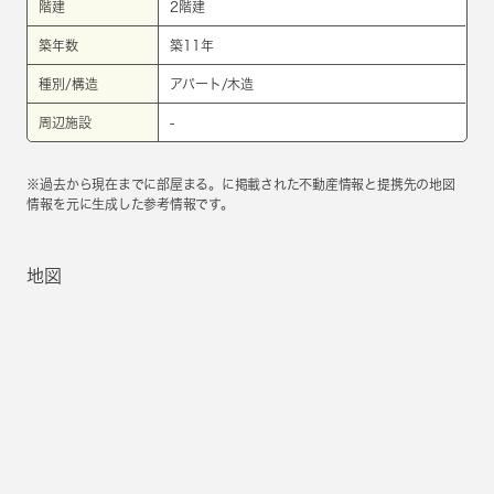
階建
2階建
築年数
築11年
種別/構造
アパート/木造
周辺施設
-
※過去から現在までに部屋まる。に掲載された不動産情報と提携先の地図
情報を元に生成した参考情報です。
地図