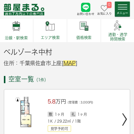
0
お気に入り
お問い合わせ
通勤・通学
価格検索
エリア検索
沿線・駅検索
時間検索
ベルゾーネ中村
住所：千葉県佐倉市上座[
MAP
]
空室一覧
（1件）
5.8
万円
(管理費：3,000円)
敷
1ヶ月
礼
1ヶ月
1Ｋ / 29.22㎡ / 1階
見学予約可