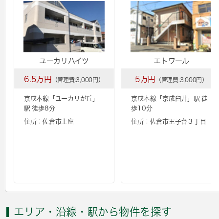
ユーカリハイツ
エトワール
6.5万円
5万円
（管理費:3,000円）
（管理費:3,000円）
京成本線「
ユーカリが丘
」
京成本線「
京成臼井
」駅 徒
駅 徒歩8分
歩10分
住所：佐倉市上座
住所：佐倉市王子台３丁目
エリア・沿線・駅から物件を探す