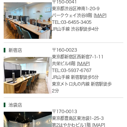
〒150-0041
東京都渋谷区神南1-20-9
パークウェイ渋谷8階
[MAP]
TEL:03-6455-3405
JR山手線 渋谷駅徒歩4分
〒160-0023
新宿店
東京都新宿区西新宿7-1-11
共栄ビル6階
[MAP]
TEL:03-5937-6767
JR山手線 新宿駅徒歩5分
東京メトロ丸の内線 新宿駅徒歩
2分
池袋店
〒170-0013
東京都豊島区東池袋1-25-3
第2はやかわビル1階
[MAP]