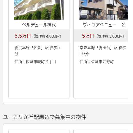
ベルデュール神代
ヴィラアベニュー ２
5.5万円
5万円
（管理費:4,000円）
（管理費:3,000円）
総武本線「
佐倉
」駅 徒歩5
京成本線「
勝田台
」駅 徒歩
分
10分
住所：佐倉市表町２丁目
住所：佐倉市井野町
ユーカリが丘駅周辺で募集中の物件