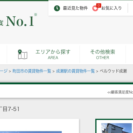
0
最近見た物件
お気に入り
※
エリアから探す
その他検索
AREA
OTHER
ページ
>
町田市の賃貸物件一覧
>
成瀬駅の賃貸物件一覧
>
ベルウッド成瀬
<<顧客満足度N
目7-51