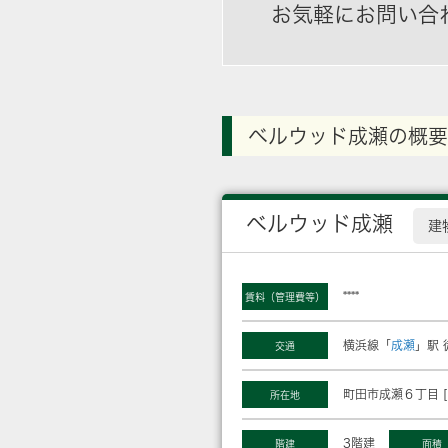
お気軽にお問い合
ベルウッド成瀬の概要
ベルウッド成瀬
建
****
賃料（管理費等）
横浜線「
成瀬
」駅 
交通
町田市成瀬６丁目 [
所在地
3階建
階建
面積