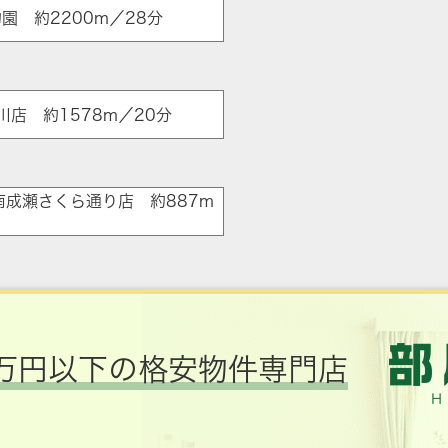
園 約2200m／28分
小川店 約1578m／20分
ア
南成瀬さくら通り店 約887m
万円以下の格安物件専門店