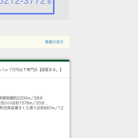
5212-3772
無
情報の見方
o.1>> 7万円以下専門店【部屋まる。】
用植物園
約2200m／28分
 町田小川店
約1578m／20分
 町田南成瀬さくら通り店
約887m／12