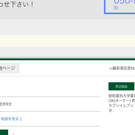
050-
わせ下さい！
料
物ページ
<<顧客満足度N
周辺施設
昭和薬科大学薬
OK(オーケー)
徒歩8分
セブンイレブン
分
地図を見る
]
-