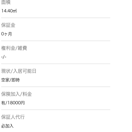
面積
14.40㎡
保証金
0ヶ月
権利金/雑費
-/-
現状/入居可能日
空家/即時
保険加入/料金
有/18000円
保証人代行
必加入