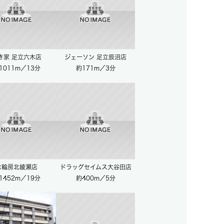
き家 足立六木店
ジェーソン 足立辰沼店
1011m／13分
約171m／3分
七輪房北綾瀬店
ドラッグセイムス大谷田店
1452m／19分
約400m／5分