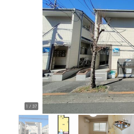
1
/
37