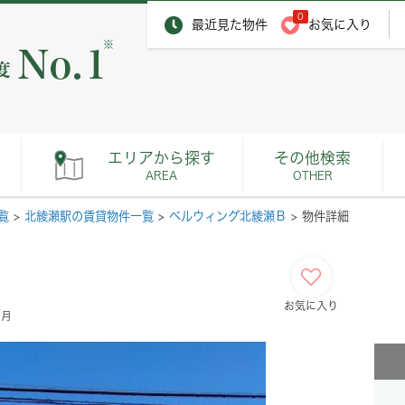
0
最近見た物件
お気に入り
※
エリアから探す
その他検索
AREA
OTHER
覧
>
北綾瀬駅の賃貸物件一覧
>
ベルウィング北綾瀬Ｂ
>
物件詳細
お気に入り
ヶ月