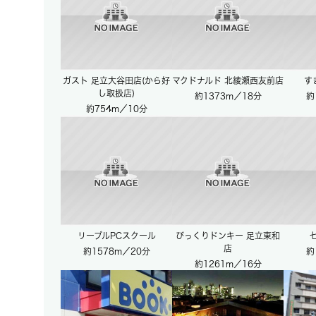
ガスト 足立大谷田店(から好
マクドナルド 北綾瀬西友前店
す
し取扱店)
約1373m／18分
約
約754m／10分
リーブルPCスクール
びっくりドンキー 足立東和
店
約1578m／20分
約
約1261m／16分