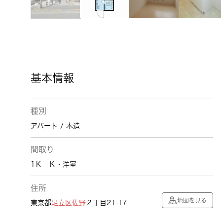
基本情報
種別
アパート / 木造
間取り
1Ｋ Ｋ・洋室
住所
地図を見る
東京都
足立区
佐野
２丁目21-17