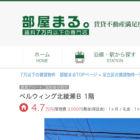
ホーム
沿線・駅から探す
HOME
STATION
7万以下の賃貸物件 部屋まるTOPページ
>
足立区の賃貸物件一
賃貸アパート
契約金分割可
ベルウィング北綾瀬Ｂ 1階
4.7
万円
(管理費
3,000円
)
敷金(保証金)：1ヶ月 / 礼金：1