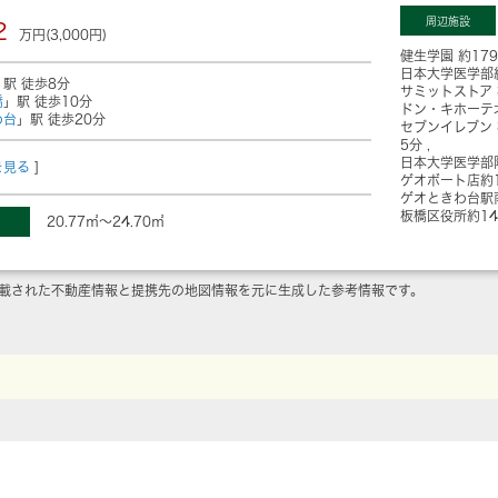
周辺施設
2
万円(3,000円)
健生学園
約17
日本大学医学部
」駅 徒歩8分
サミットストア
橋
」駅 徒歩10分
ドン・キホーテ
わ台
」駅 徒歩20分
セブンイレブン
5分
日本大学医学部
を見る
]
ゲオボート店
約
ゲオときわ台駅
板橋区役所
約1
20.77㎡～24.70㎡
載された不動産情報と提携先の地図情報を元に生成した参考情報です。