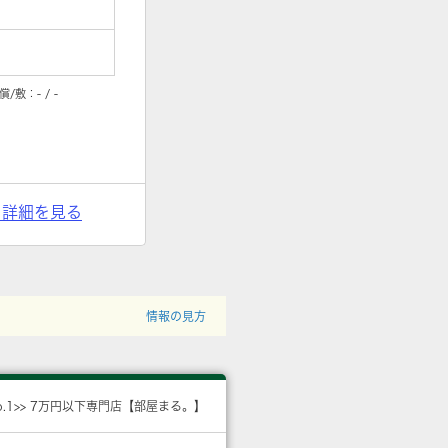
償/敷：
- / -
> 詳細を見る
情報の見方
o.1>> 7万円以下専門店【部屋まる。】