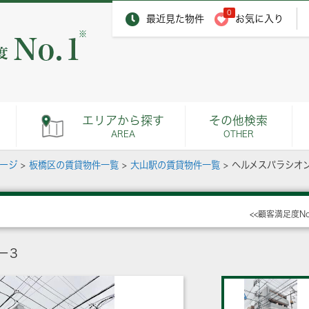
0
最近見た物件
お気に入り
※
エリアから探す
その他検索
AREA
OTHER
ページ
>
板橋区の賃貸物件一覧
>
大山駅の賃貸物件一覧
>
ヘルメスパラシオ
<<顧客満足度N
－3