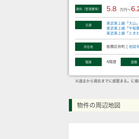
5.8
6.
賃料（管理費等）
万円～
東武東上線
「
大山
交通
東武東上線
「
中板
東武東上線
「
とき
板橋区仲町 [
地図
所在地
4階建
階建
面積
※過去から現在までに部屋まる。に掲
物件の周辺地図