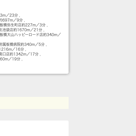
93m／23分
約697m／9分
 板橋弥生町店
約227m／3分
北池袋店
約1670m／21分
 板橋大山ハッピーロード店
約340m／
附属板橋病院
約340m／5分
1216m／16分
南口店
約1342m／17分
460m／19分