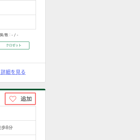
償/敷：
- / -
クロゼット
> 詳細を見る
徒歩8分