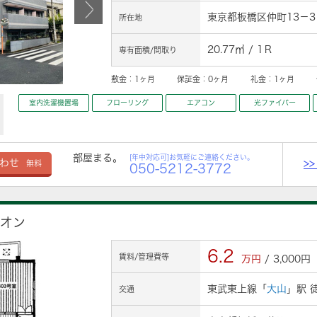
東京都板橋区仲町13－3
所在地
20.77㎡ / 1Ｒ
専有面積/間取り
敷金：
1ヶ月
保証金：
0ヶ月
礼金：
1ヶ月
室内洗濯機置場
フローリング
エアコン
光ファイバー
部屋まる。
[年中対応可]お気軽にご連絡ください。
>
わせ
無料
050-5212-3772
シオン
6.2
賃料/管理費等
万円
/ 3,000円
東武東上線「
大山
」駅 
交通