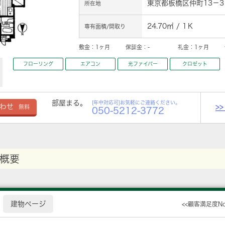
東京都板橋区仲町13－3
所在地
24.70㎡ / 1Ｋ
専有面積/間取り
敷金：
1ヶ月
保証金：
-
礼金：
1ヶ月
フローリング
エアコン
光ファイバー
クロゼット
部屋まる。
[年中対応可]お気軽にご連絡ください。
>
わせ
無料
050-5212-3772
概要
建物ページ
<<顧客満足度N