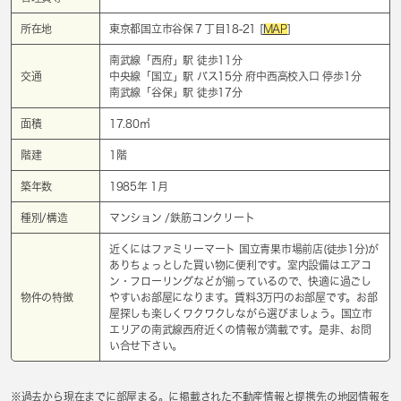
所在地
東京都国立市谷保７丁目18-21 [
MAP
]
南武線「
西府
」駅 徒歩11分
交通
中央線「
国立
」駅 バス15分 府中西高校入口 停歩1分
南武線「
谷保
」駅 徒歩17分
面積
17.80㎡
階建
1階
築年数
1985年 1月
種別/構造
マンション /鉄筋コンクリート
近くにはファミリーマート 国立青果市場前店(徒歩1分)が
ありちょっとした買い物に便利です。室内設備はエアコ
ン・フローリングなどが揃っているので、快適に過ごし
物件の特徴
やすいお部屋になります。賃料3万円のお部屋です。お部
屋探しも楽しくワクワクしながら選びましょう。国立市
エリアの南武線西府近くの情報が満載です。是非、お問
い合せ下さい。
※過去から現在までに部屋まる。に掲載された不動産情報と提携先の地図情報を