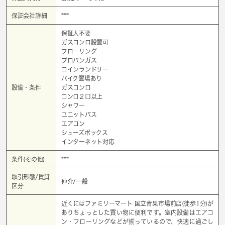
保証会社詳細
****
保証人不要
ガスコンロ設置可
フローリング
プロパンガス
コインランドリー
バイク置場あり
設備・条件
ガスコンロ
コンロ２口以上
シャワー
ユニットバス
エアコン
シューズボックス
インターネット対応
条件(その他)
****
取引形態/賃貸
仲介/一般
区分
近くにはファミリーマート 国立青果市場前店(徒歩1分)が
ありちょっとした買い物に便利です。室内設備はエアコ
ン・フローリングなどが揃っているので、快適に過ごし