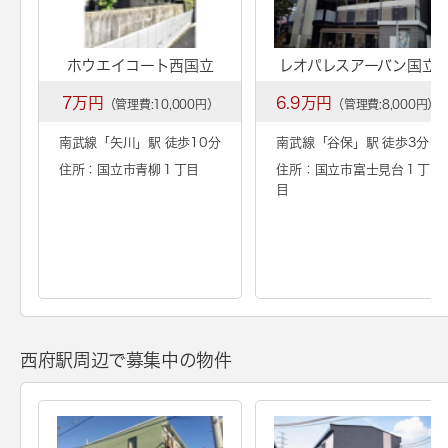
ホウエイコート西国立
レオパレスアーバン国立
7万円
6.9万円
（管理費:10,000円）
（管理費:8,000円）
南武線「
矢川
」駅 徒歩10分
南武線「
谷保
」駅 徒歩3分
住所：国立市青柳１丁目
住所：国立市富士見台１丁
目
西府駅周辺で募集中の物件