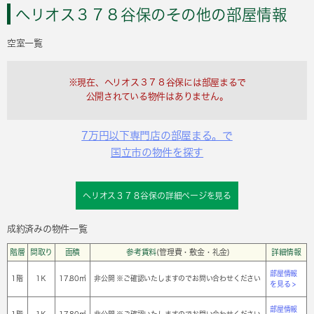
ヘリオス３７８谷保のその他の部屋情報
空室一覧
※現在、ヘリオス３７８谷保には部屋まるで
公開されている物件はありません。
7万円以下専門店の部屋まる。で
国立市の物件を探す
ヘリオス３７８谷保の詳細ページを見る
成約済みの物件一覧
階層
間取り
面積
参考賃料
(管理費・敷金・礼金)
詳細情報
部屋情報
1階
1Ｋ
17.80㎡
非公開 ※ご確認いたしますのでお問い合わせください
を見る >
部屋情報
1階
1Ｋ
17.80㎡
非公開 ※ご確認いたしますのでお問い合わせください