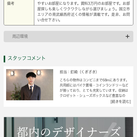
備考
やすいお部屋になります。賃料3万円のお部屋です。お部
屋探しも楽しくワクワクしながら選びましょう。国立市
エリアの南武線西府近くの情報が満載です。是非、お問
い合せ下さい。
周辺環境
スタッフコメント
担当：釘崎（くぎざき）
こちらの物件はコンビニまで68mにあります。
共用部にはバイク置場・コインランドリーなど
が揃っており、とても充実しています。収納は
クロゼット・シューズボックスなど豊富なの
で、広々と空間を利用することも可能です。室
[続きを読む]
内設備はエアコン・フローリングなど豊富に揃
っており、過ごしやすいお部屋になっておりま
す。こちらのマンションは月々の家賃が3万円で
す。共用設備の充実している、楽しく生活でき
るマンションです。国立市で新たな生活を始め
るなら、南武線西府近くはいかがでしょうか？