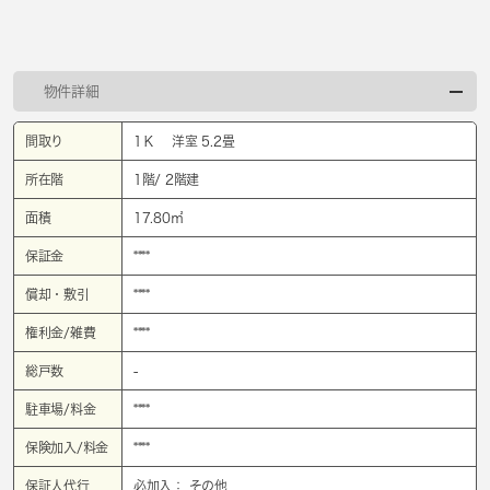
物件詳細
間取り
1Ｋ 洋室 5.2畳
所在階
1階/ 2階建
面積
17.80㎡
保証金
****
償却・敷引
****
権利金/雑費
****
総戸数
-
駐車場/料金
****
保険加入/料金
****
保証人代行
必加入： その他