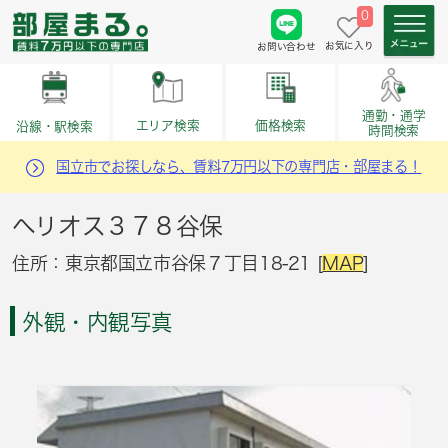
0
お気に入り
お問い合わせ
通勤・通学
価格検索
エリア検索
沿線・駅検索
時間検索
国立市でお探しなら、賃料7万円以下の専門店・部屋まる！
ヘリオス３７８谷保
住所：東京都国立市谷保７丁目18-21 [
MAP
]
外観・内観写真