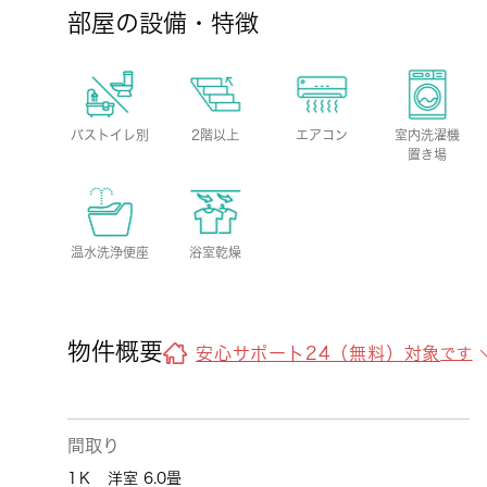
部屋の設備・特徴
バストイレ別
2階以上
エアコン
室内洗濯機
置き場
温水洗浄便座
浴室乾燥
物件概要
安心サポート24（無料）対象
です
間取り
1Ｋ 洋室 6.0畳