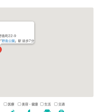
島町22-9
「
野島公園
」駅 徒歩7分
う
医療
美容・健康
生活
交通