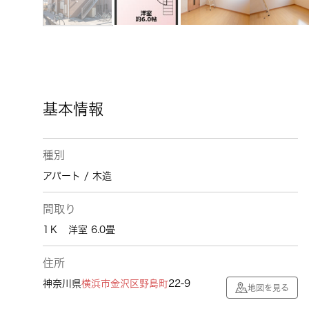
基本情報
種別
アパート / 木造
間取り
1Ｋ 洋室 6.0畳
住所
神奈川県
横浜市金沢区
野島町
22-9
地図を見る