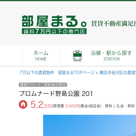
ホーム
沿線・駅から探す
HOME
STATION
7万以下の賃貸物件 部屋まるTOPページ
>
横浜市金沢区の賃貸
賃貸アパート
契約金分割可
プロムナード野島公園 201
5.2
万円
(管理費
3,000円
)
敷金(保証金)：無料 / 礼金：無料