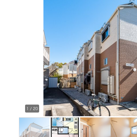
1
/
20