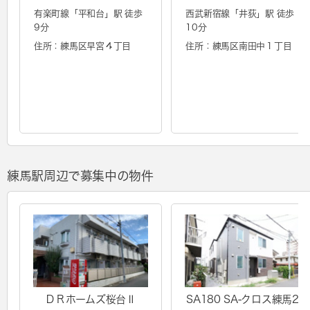
有楽町線「
平和台
」駅 徒歩
西武新宿線「
井荻
」駅 徒歩
9分
10分
住所：練馬区早宮４丁目
住所：練馬区南田中１丁目
練馬駅周辺で募集中の物件
ＤＲホームズ桜台Ⅱ
SA180 SA-クロス練馬2