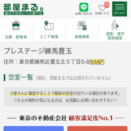
0
お気に入り
お問い合わせ
通勤・通学
価格検索
エリア検索
沿線・駅検索
時間検索
プレステージ練馬豊玉
住所：東京都練馬区豊玉北５丁目5-8[
MAP
]
空室一覧
（現在、部屋まるでは公開されていません）
大家さんに確認することで最新の空室
が出ている場合があります。
こちらの物件が気になる方は、お気軽にお問い合わせ下さい！