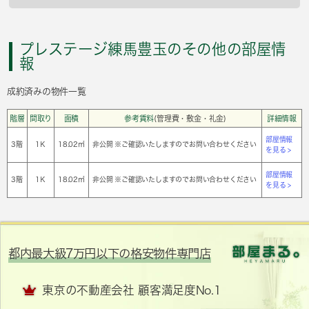
プレステージ練馬豊玉のその他の部屋情
報
成約済みの物件一覧
階層
間取り
面積
参考賃料
(管理費・敷金・礼金)
詳細情報
部屋情報
3階
1Ｋ
18.02㎡
非公開 ※ご確認いたしますのでお問い合わせください
を見る >
部屋情報
3階
1Ｋ
18.02㎡
非公開 ※ご確認いたしますのでお問い合わせください
を見る >
都内最大級7万円以下の格安物件専門店
東京の不動産会社 顧客満足度No.1