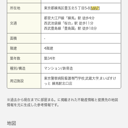
所在地
東京都練馬区豊玉北５丁目5-8[
MAP
]
都営大江戸線
「
練馬
」駅 徒歩4分
交通
西武池袋線
「
桜台
」駅 徒歩11分
西武豊島線
「
豊島園
」駅 徒歩18分
面積
-
階建
4階建
築年数
築34年
種別/構造
マンション/鉄骨造
東京警察病院看護専門学校,武蔵大学,まいばすけ
周辺施設
っと 練馬駅北口店
※過去から現在までに部屋まる。に掲載された不動産情報と提携先の地図
情報を元に生成した参考情報です。
地図