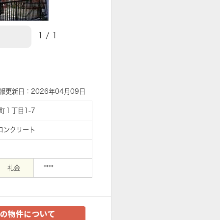
1
/
1
【外観】
報更新日：2026年04月09日
町１丁目1-7
筋コンクリート
礼金
****