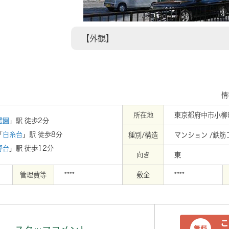
【外観】
情
所在地
東京都府中市小柳
霊園
」駅 徒歩2分
「
白糸台
」駅 徒歩8分
種別/構造
マンション /鉄
野台
」駅 徒歩12分
向き
東
管理費等
****
敷金
****