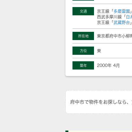
京王線「
多磨霊園
交通
西武多摩川線「
白
京王線「
武蔵野台
東京都府中市小柳町
所在地
東
方位
2000年 4月
築年
府中市で物件をお探しなら、