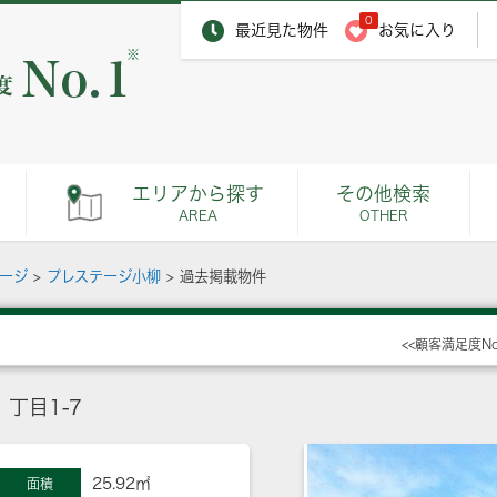
0
最近見た物件
お気に入り
※
エリアから探す
その他検索
AREA
OTHER
ページ
>
プレステージ小柳
>
過去掲載物件
<<顧客満足度N
丁目1-7
25.92㎡
面積