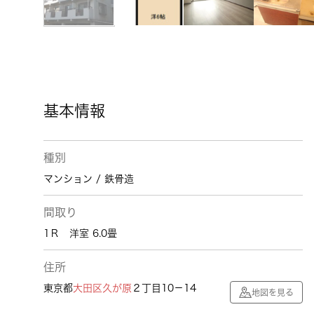
基本情報
種別
マンション / 鉄骨造
間取り
1Ｒ 洋室 6.0畳
住所
東京都
大田区
久が原
２丁目10－14
地図を見る