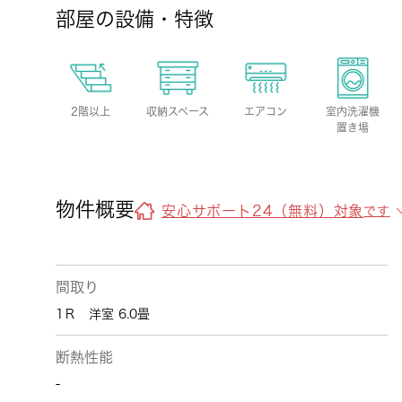
部屋の設備・特徴
2階以上
収納スペース
エアコン
室内洗濯機
置き場
物件概要
安心サポート24（無料）対象
です
間取り
1Ｒ 洋室 6.0畳
断熱性能
-