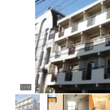
1
/
12