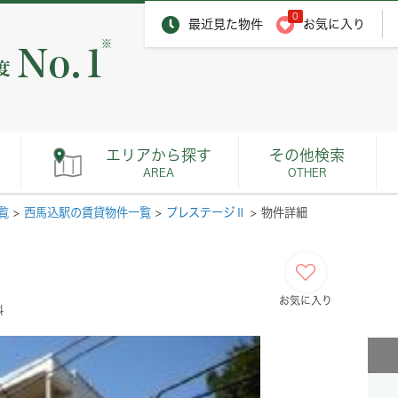
0
最近見た物件
お気に入り
※
エリアから探す
その他検索
AREA
OTHER
覧
>
西馬込駅の賃貸物件一覧
>
プレステージⅡ
>
物件詳細
お気に入り
料