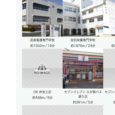
荏原看護専門学校
佐伯栄養専門学校
約1502m／19分
約1876m／24分
約
OK 仲池上店
セブンイレブン 久が原バス
セブン
通り店
約438m／6分
約391m／5分