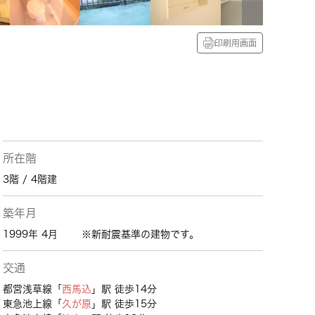
印刷用画面
所在階
3階 / 4階建
築年月
1999年 4月
※新耐震基準の建物です。
交通
都営浅草線「
西馬込
」駅 徒歩14分
東急池上線「
久が原
」駅 徒歩15分