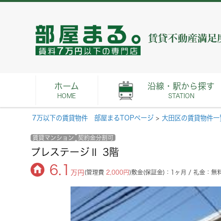
ホーム
沿線・駅から探す
HOME
STATION
7万以下の賃貸物件 部屋まるTOPページ
>
大田区の賃貸物件一
賃貸マンション
契約金分割可
プレステージⅡ 3階
6.1
万円
(管理費
2,000円
)
敷金(保証金)：1ヶ月 / 礼金：無