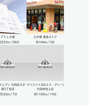
アトレ大森
久が原 東急ストア
2223m／28分
約194m／3分
イレブン 大田区久が
クリエイトSD(エス・ディー)
原3丁目店
大田仲池上店
約533m／7分
約1105m／14分