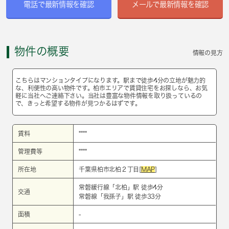
電話で最新情報を確認
メールで最新情報を確認
物件の概要
情報の見方
こちらはマンションタイプになります。駅まで徒歩4分の立地が魅力的
な、利便性の高い物件です。柏市エリアで賃貸住宅をお探しなら、お気
軽に当社へご連絡下さい。当社は豊富な物件情報を取り扱っているの
で、きっと希望する物件が見つかるはずです。
賃料
****
管理費等
****
所在地
千葉県柏市北柏２丁目[
MAP
]
常磐緩行線
「
北柏
」駅 徒歩4分
交通
常磐線
「
我孫子
」駅 徒歩33分
面積
-