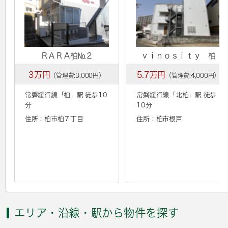
ＲＡＲＡ柏№２
ｖｉｎｏｓｉｔｙ 柏
3万円
5.7万円
（管理費:3,000円）
（管理費:4,000円）
常磐緩行線「
柏
」駅 徒歩10
常磐緩行線「
北柏
」駅 徒歩
分
10分
住所：柏市柏７丁目
住所：柏市根戸
エリア・沿線・駅から物件を探す