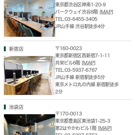
東京都渋谷区神南1-20-9
パークウェイ渋谷8階
[MAP]
TEL:03-6455-3405
JR山手線 渋谷駅徒歩4分
〒160-0023
新宿店
東京都新宿区西新宿7-1-11
共栄ビル6階
[MAP]
TEL:03-5937-6767
JR山手線 新宿駅徒歩5分
東京メトロ丸の内線 新宿駅徒歩
2分
池袋店
〒170-0013
東京都豊島区東池袋1-25-3
第2はやかわビル1階
[MAP]