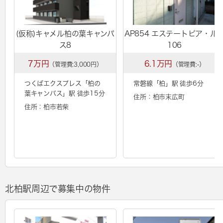
(仮称)キャメル柏の葉キャンパ
AP854 エステートピア・ル
ス8
106
7万円
6.1万円
（管理費:3,000円）
（管理費:-）
つくばエクスプレス「
柏の
常磐線「
柏
」駅 徒歩6分
葉キャンパス
」駅 徒歩15分
住所：柏市末広町
住所：柏市若柴
北柏駅周辺で募集中の物件