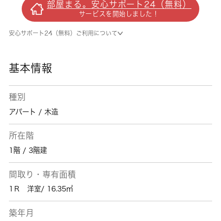
部屋まる。安心サポート24（無料）
りです。高ニーズな駅近の物件で、徒歩3分で
サービスを開始しました！
駅に行くことができます。物件についてのご要
望、入居希望の日からお聞きいたします。鶴ヶ
安心サポート24（無料）ご利用について
島周辺で暮らせば、交通面で不便を感じること
も少ないでしょう。お引っ越しをお考えなら、
お気軽にお問い合わせ下さい。
基本情報
種別
アパート / 木造
所在階
1階 / 3階建
間取り・専有面積
1Ｒ 洋室/ 16.35㎡
築年月