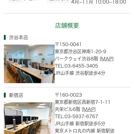
4月~11月 10:00~18:00
店舗概要
渋谷本店
〒150-0041
東京都渋谷区神南1-20-9
パークウェイ渋谷8階
[MAP]
TEL:03-6455-3405
JR山手線 渋谷駅徒歩4分
〒160-0023
新宿店
東京都新宿区西新宿7-1-11
共栄ビル6階
[MAP]
TEL:03-5937-6767
JR山手線 新宿駅徒歩5分
東京メトロ丸の内線 新宿駅徒