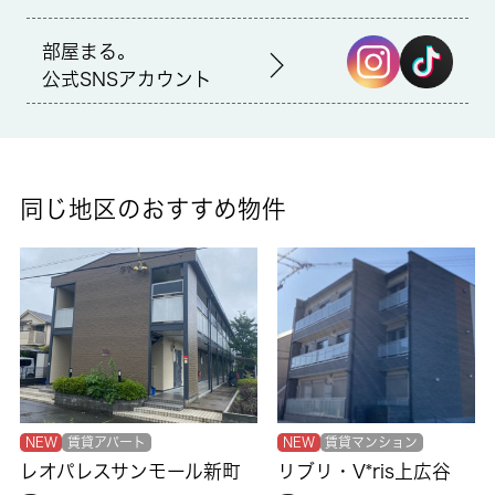
取引形態
部屋まる。
仲介
公式SNSアカウント
備考
暖房機能を使えば寒い時期の室温差を抑えてヒートショックを防
ぐこともできる浴室乾燥機があります。セキュリティ面は、TVイ
ンターホン・オートロックなど充実しているので、防犯対策もば
同じ地区のおすすめ物件
っちりです。共用部には宅配ボックスを設置しているため、荷物
の受け取りのために早く帰宅する必要がありません。住まいに関
する情報を数多く提供しております。より自分に適した住まい選
びをしていきましょう。私たちもサポート致します。
NEW
賃貸アパート
NEW
賃貸マンション
レオパレスサンモール新町
リブリ・V*ris上広谷