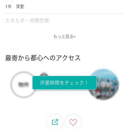
1Ｒ 洋室
エネルギー消費性能
-
もっと見る
断熱性能
-
最寄から都心へのアクセス
目安光熱費
-
所要時間をチェック！
所在階
1階 / 3階建
面積
16.35㎡