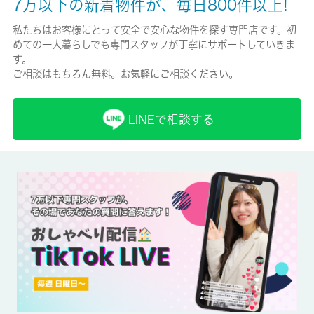
7万以下の新着物件が、毎日800件以上!
保険加入/料金
私たちはお客様にとって安全で安心な物件を探す専門店です。初
めての一人暮らしでも専門スタッフが丁寧にサポートしていきま
有/20000円
す。
ご相談はもちろん無料。お気軽にご相談ください。
保険名/保険期間
住宅保証共済会/2年
LINEで相談する
保証人代行
必加入
保証会社詳細
■初回賃料管理費を合わせた50％ ■学生プランは初回保証料
15,000円 ■更新1万円（1年） ※保証会社は必須になります。賃
料引き落とし手数料は無料。
賃貸区分/契約期間
一般/2年