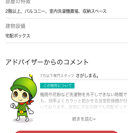
部屋の特徴
2階以上
、
バルコニー
、
室内洗濯機置場
、
収納スペース
建物設備
宅配ボックス
アドバイザーからのコメント
さがしまる。
7万以下専門スタッフ
この物件について
梅雨や花粉など洗濯物を外干しできない時期で
も、効率よくカラッと乾かせる浴室乾燥機が付
いております。自宅に不在の時でも宅配ボック
スで荷物を受け取ることができるので、わざわ
続きを読む
ざ再配達の依頼をする必要もなくなります。セ
キュリティ面は、TVインターホン・オートロ
ックなど充実しているので、防犯対策もばっち