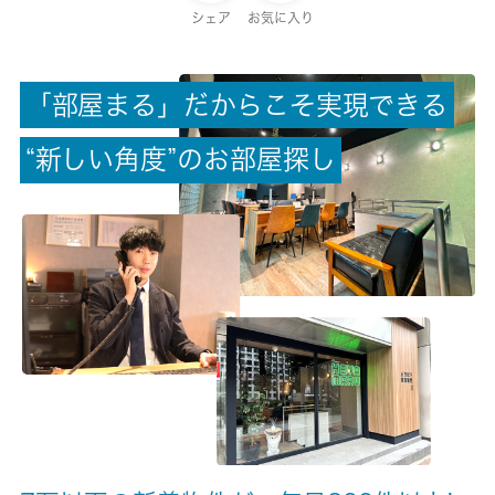
保証金
シェア
お気に入り
-
「
部
屋
ま
る
」
だ
か
ら
こ
そ
実
現
で
き
る
償却/敷引
-/-
“
新
し
い
角
度
”
の
お
部
屋
探
し
権利金/雑費
-/-
総戸数
15戸
現状/入居可能日
空家/即時
駐車場/料金
-/-