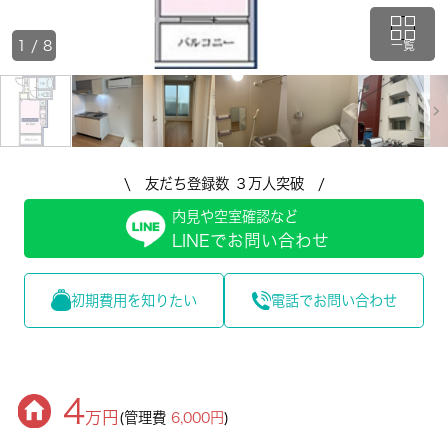
1
/
8
一覧
\ 友だち登録数 ３万人突破 /
内見や空室確認など
LINEでお問い合わせ
初期費用を知りたい
電話でお問い合わせ
4
万円
(管理費
6,000円
)