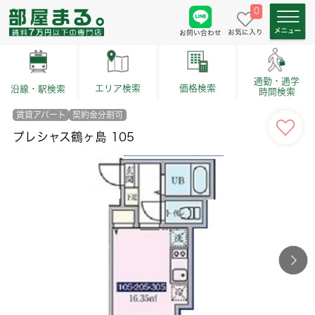
0
お気に入り
お問い合わせ
通勤・通学
価格検索
エリア検索
沿線・駅検索
時間検索
賃貸アパート
契約金分割可
プレシャス鶴ヶ島 105