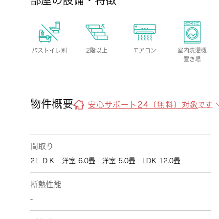
部屋の設備・特徴
バストイレ別
2階以上
エアコン
室内洗濯機
置き場
物件概要
安心サポート24（無料）対象
です
間取り
2ＬＤＫ 洋室 6.0畳 洋室 5.0畳 LDK 12.0畳
断熱性能
-