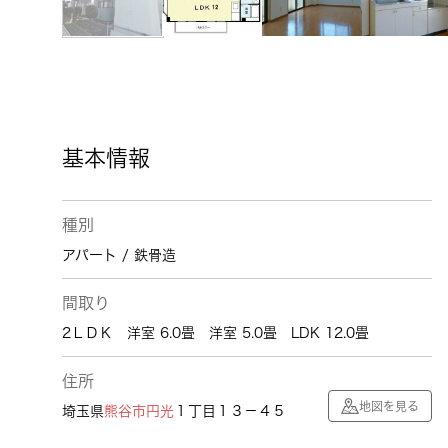
基本情報
種別
アパート / 鉄骨造
間取り
2ＬＤＫ 洋室 6.0畳 洋室 5.0畳 LDK 12.0畳
住所
地図を見る
埼玉県
熊谷市
円光
１丁目１３－４５