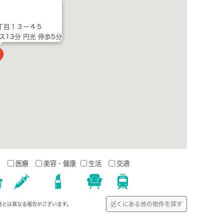
丁目１３－４５
ス13分 円光 停歩5分
う
医療
美容・健康
生活
交通
近くにある他の物件を探す
地とは異なる場合がございます。