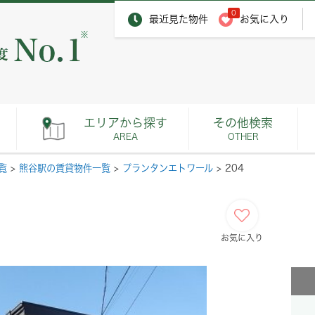
0
最近見た物件
お気に入り
※
エリアから探す
その他検索
AREA
OTHER
覧
>
熊谷駅の賃貸物件一覧
>
プランタンエトワール
>
204
お気に入り