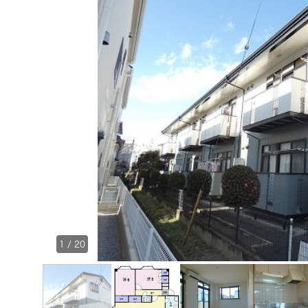
1
/
20