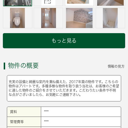
もっと見る
物件の概要
情報の見方
充実の設備と綺麗な室内を兼ね備えた、2017年築の物件です。こちらの
物件はアパートです。多種多様な物件を取り扱う当社は、お客様のご希望
に適した物件のご紹介をさせていただきます。こだわりたい条件や不明
な点がございましたら、お気軽にご連絡下さい。
賃料
****
管理費等
****