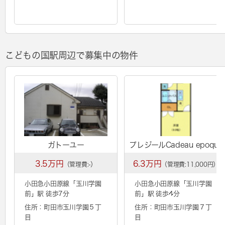
こどもの国駅周辺で募集中の物件
ガトーユー
プレジールCadeau epoque
3.5万円
6.3万円
（管理費:-）
（管理費:11,000円）
小田急小田原線「
玉川学園
小田急小田原線「
玉川学園
前
」駅 徒歩7分
前
」駅 徒歩4分
住所：町田市玉川学園５丁
住所：町田市玉川学園７丁
目
目