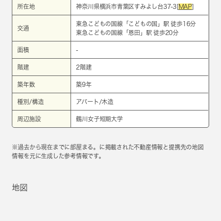
所在地
神奈川県横浜市青葉区すみよし台37-3[
MAP
]
東急こどもの国線
「
こどもの国
」駅 徒歩16分
交通
東急こどもの国線
「
恩田
」駅 徒歩20分
面積
-
階建
2階建
築年数
築9年
種別/構造
アパート/木造
周辺施設
鶴川女子短期大学
※過去から現在までに部屋まる。に掲載された不動産情報と提携先の地図
情報を元に生成した参考情報です。
地図