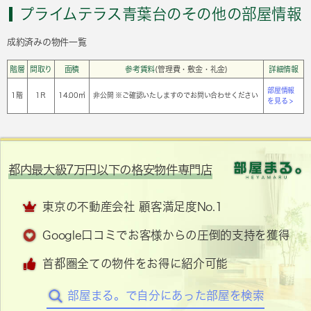
プライムテラス青葉台のその他の部屋情報
成約済みの物件一覧
階層
間取り
面積
参考賃料
(管理費・敷金・礼金)
詳細情報
部屋情報
1階
1Ｒ
14.00㎡
非公開 ※ご確認いたしますのでお問い合わせください
を見る >
都内最大級7万円以下の格安物件専門店
東京の不動産会社 顧客満足度No.1
Google口コミでお客様からの圧倒的支持を獲得
首都圏全ての物件をお得に紹介可能
部屋まる。で自分にあった部屋を検索