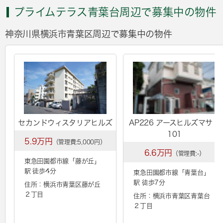
プライムテラス青葉台周辺で募集中の物件
神奈川県横浜市青葉区周辺で募集中の物件
セカンドウィスタリアヒルズ
AP226 アースヒルズマサⅠ
101
5.9万円
（管理費:5,000円）
6.6万円
（管理費:-）
東急田園都市線「
藤が丘
」
駅 徒歩4分
東急田園都市線「
青葉台
」
駅 徒歩7分
住所：横浜市青葉区藤が丘
２丁目
住所：横浜市青葉区青葉台
２丁目