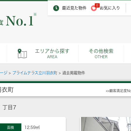
0
最近見た物件
お気に入り
※
エリアから探す
その他検索
AREA
OTHER
ページ
>
プライムテラス立川羽衣町
>
過去掲載物件
羽衣町
<<顧客満足度N
１丁目7
12.59㎡
面積