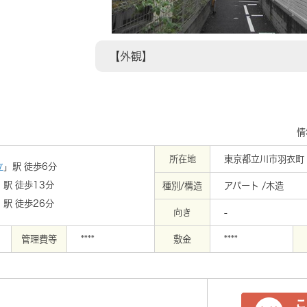
【外観】
情
所在地
東京都立川市羽衣町
立
」駅 徒歩6分
」駅 徒歩13分
種別/構造
アパート /木造
」駅 徒歩26分
向き
-
管理費等
****
敷金
****