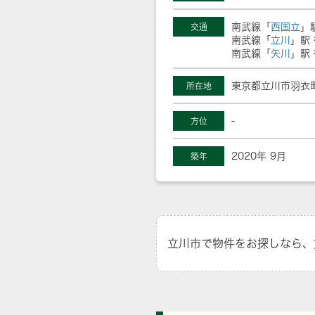
南武線「
西国立
」
交通
南武線「
立川
」駅 
南武線「
矢川
」駅 
東京都立川市羽衣町
所在地
-
方位
2020年 9月
築年
立川市で物件をお探しなら、