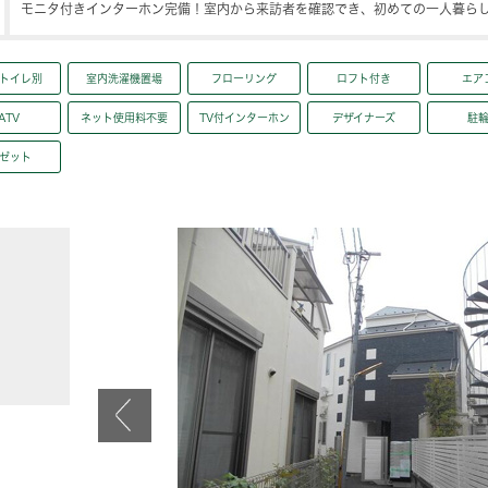
モニタ付きインターホン完備！室内から来訪者を確認でき、初めての一人暮ら
トイレ別
室内洗濯機置場
フローリング
ロフト付き
エア
ATV
ネット使用料不要
TV付インターホン
デザイナーズ
駐
ゼット