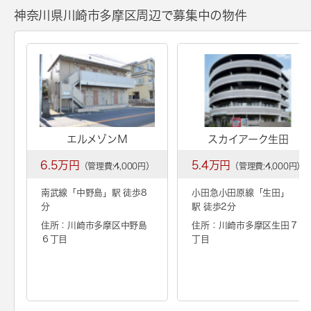
神奈川県川崎市多摩区周辺で募集中の物件
エルメゾンＭ
スカイアーク生田
6.5万円
5.4万円
（管理費:4,000円）
（管理費:4,000円）
南武線「
中野島
」駅 徒歩8
小田急小田原線「
生田
」
分
駅 徒歩2分
住所：川崎市多摩区中野島
住所：川崎市多摩区生田７
６丁目
丁目