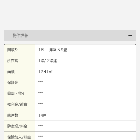
物件詳細
間取り
1Ｒ 洋室 4.9畳
所在階
1階/ 2階建
面積
12.41㎡
保証金
****
償却・敷引
****
権利金/雑費
****
総戸数
14戸
駐車場/料金
****
保険加入/料金
****