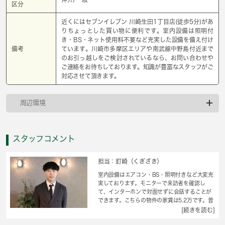
区分
近くにはセブンイレブン 川崎生田1丁目店(徒歩5分)があ
りちょっとした買い物に便利です。室内設備は照明付
き・BS・ネット使用料不要など充実した設備を備え付け
備考
ています。川崎市多摩区エリアや南武線中野島付近まで
のお引っ越しをご検討されているなら、お問い合わせや
ご連絡をお待ちしております。知識が豊富なスタッフがご
対応させて頂きます。
周辺環境
スタッフコメント
担当：釘崎（くぎざき）
室内設備はエアコン・BS・照明付きなど大変充
実しております。モニターで来訪者を確認し
て、インターホンで対面せずに会話することが
できます。こちらの物件の家賃は5.2万です。普
段からパソコンを使う方にオススメ物件、ネッ
[続きを読む]
ト回線導入済み。インターネット無料なので、