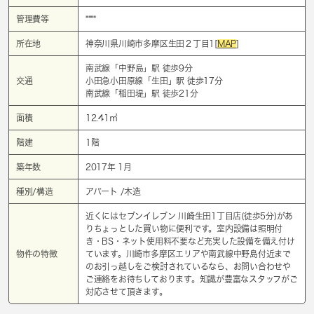
管理費等
****
所在地
神奈川県川崎市多摩区生田２丁目1[
MAP
]
南武線「
中野島
」駅 徒歩9分
交通
小田急小田原線「
生田
」駅 徒歩17分
南武線「
稲田堤
」駅 徒歩21分
面積
12.41㎡
階建
1階
築年数
2017年 1月
種別/構造
アパート /木造
近くにはセブンイレブン 川崎生田1丁目店(徒歩5分)があ
りちょっとした買い物に便利です。室内設備は照明付
き・BS・ネット使用料不要など充実した設備を備え付け
物件の特徴
ています。川崎市多摩区エリアや南武線中野島付近まで
のお引っ越しをご検討されているなら、お問い合わせや
ご連絡をお待ちしております。知識が豊富なスタッフがご
対応させて頂きます。