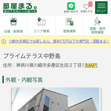
0
お気に入り
お問い合わせ
通勤・通学
価格検索
エリア検索
沿線・駅検索
時間検索
川崎市多摩区でお探しなら、賃料7万円以下の専門店・部屋まる！
プライムテラス中野島
住所：神奈川県川崎市多摩区生田２丁目1[
MAP
]
外観・内観写真