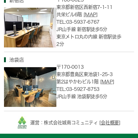
新宿店
東京都新宿区西新宿7-1-11
共栄ビル6階
[MAP]
TEL:03-5937-6767
JR山手線 新宿駅徒歩5分
東京メトロ丸の内線 新宿駅徒歩
2分
池袋店
〒170-0013
東京都豊島区東池袋1-25-3
第2はやかわビル1階
[MAP]
TEL:03-5927-8753
JR山手線 池袋駅徒歩5分
運営：株式会社城南コミュニティ [
会社概要
]