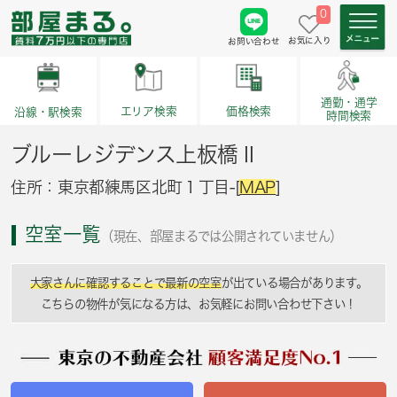
0
お気に入り
お問い合わせ
通勤・通学
価格検索
エリア検索
沿線・駅検索
時間検索
ブルーレジデンス上板橋Ⅱ
住所：東京都練馬区北町１丁目-[
MAP
]
空室一覧
（現在、部屋まるでは公開されていません）
大家さんに確認することで最新の空室
が出ている場合があります。
こちらの物件が気になる方は、お気軽にお問い合わせ下さい！