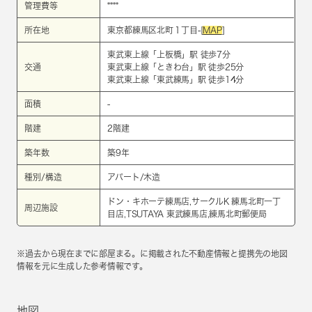
管理費等
****
所在地
東京都練馬区北町１丁目-[
MAP
]
東武東上線
「
上板橋
」駅 徒歩7分
交通
東武東上線
「
ときわ台
」駅 徒歩25分
東武東上線
「
東武練馬
」駅 徒歩14分
面積
-
階建
2階建
築年数
築9年
種別/構造
アパート/木造
ドン・キホーテ練馬店,サークルK 練馬北町一丁
周辺施設
目店,TSUTAYA 東武練馬店,練馬北町郵便局
※過去から現在までに部屋まる。に掲載された不動産情報と提携先の地図
情報を元に生成した参考情報です。
地図