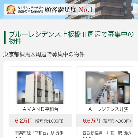
ブルーレジデンス上板橋Ⅱ周辺で募集中の
物件
東京都練馬区周辺で募集中の物件
ＡＶＡＮＤ平和台
Ａ－レジデンス井荻
6.2万円
6.6万円
（管理費:4,000円）
（管理費:4,000円）
有楽町線「
平和台
」駅 徒歩
西武新宿線「
井荻
」駅 徒歩