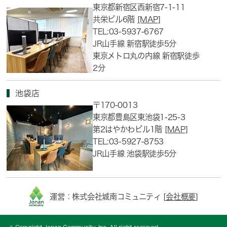
東京都新宿区西新宿7-1-11
共栄ビル6階
[MAP]
TEL:03-5937-6767
JR山手線 新宿駅徒歩5分
東京メトロ丸の内線 新宿駅徒歩
2分
池袋店
〒170-0013
東京都豊島区東池袋1-25-3
第2はやかわビル1階
[MAP]
TEL:03-5927-8753
JR山手線 池袋駅徒歩5分
運営：株式会社城南コミュニティ [
会社概要
]