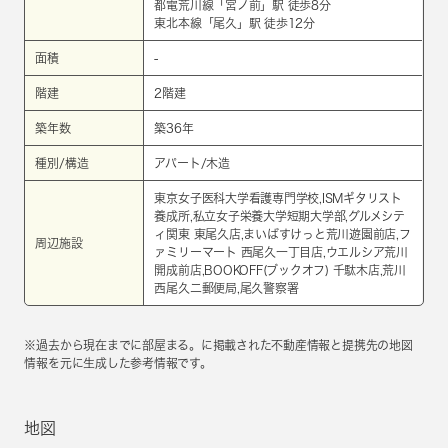
都電荒川線
「
宮ノ前
」駅 徒歩8分
東北本線
「
尾久
」駅 徒歩12分
面積
-
階建
2階建
築年数
築36年
種別/構造
アパート/木造
東京女子医科大学看護専門学校,ISMギタリスト
養成所,私立女子栄養大学短期大学部,グルメシテ
ィ関東 東尾久店,まいばすけっと荒川遊園前店,フ
周辺施設
ァミリーマート 西尾久一丁目店,ウエルシア荒川
開成前店,BOOKOFF(ブックオフ) 千駄木店,荒川
西尾久二郵便局,尾久警察署
※過去から現在までに部屋まる。に掲載された不動産情報と提携先の地図
情報を元に生成した参考情報です。
地図