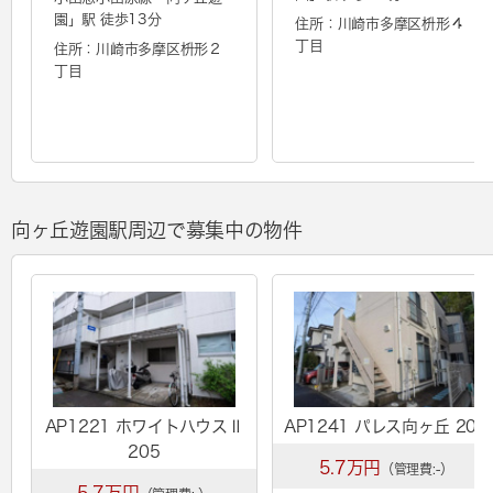
園
」駅 徒歩13分
住所：川崎市多摩区枡形４
丁目
住所：川崎市多摩区枡形２
丁目
向ヶ丘遊園駅周辺で募集中の物件
AP1221 ホワイトハウスⅡ
AP1241 パレス向ヶ丘 201
205
5.7万円
（管理費:-）
5.7万円