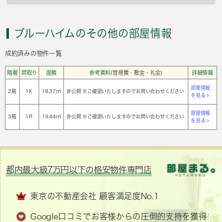
ブルーハイムのその他の部屋情報
成約済みの物件一覧
階層
間取り
面積
参考賃料
(管理費・敷金・礼金)
詳細情報
部屋情報
2階
1Ｋ
18.37㎡
非公開 ※ご確認いたしますのでお問い合わせください
を見る >
部屋情報
3階
1Ｒ
19.44㎡
非公開 ※ご確認いたしますのでお問い合わせください
を見る >
都内最大級7万円以下の格安物件専門店
東京の不動産会社 顧客満足度No.1
Google口コミでお客様からの圧倒的支持を獲得