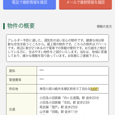
電話で最新情報を確認
メールで最新情報を確認
物件の概要
情報の見方
アレルギー予防に適した、通気性の良い安心の物件です。健康な体は新
鮮な空気を吸うところから。最上階の物件です。こちらの物件はアパート
です。周辺に駅が2つあるので電車での移動が便利です。お引越をご検討
している方に、住みやすい物件をご紹介いたします。当社は、地域に密着
しており、確かな情報を取り扱っています。お気軽にご連絡下さい。
賃料
****
管理費等
****
所在地
神奈川県川崎市多摩区枡形５丁目6-9[
MAP
]
小田急小田原線
「
向ヶ丘遊園
」駅 徒歩20分
小田急小田原線
「
生田
」駅 徒歩23分
南武線
「
登戸
」駅 徒歩25分
交通
山手線
「
田端
」駅 徒歩11分