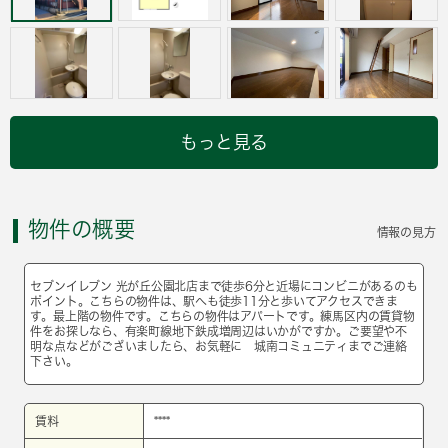
もっと見る
物件の概要
情報の見方
セブンイレブン 光が丘公園北店まで徒歩6分と近場にコンビニがあるのも
ポイント。こちらの物件は、駅へも徒歩11分と歩いてアクセスできま
す。最上階の物件です。こちらの物件はアパートです。練馬区内の賃貸物
件をお探しなら、有楽町線地下鉄成増周辺はいかがですか。ご要望や不
明な点などがございましたら、お気軽に 城南コミュニティまでご連絡
下さい。
賃料
****