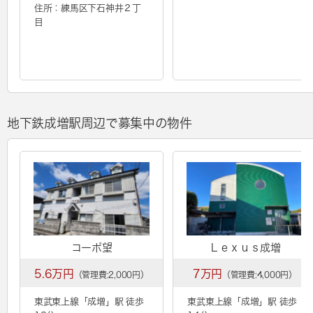
住所：練馬区下石神井２丁
目
地下鉄成増駅周辺で募集中の物件
コーポ望
Ｌｅｘｕｓ成増
5.6万円
7万円
（管理費:2,000円）
（管理費:4,000円）
東武東上線「
成増
」駅 徒歩
東武東上線「
成増
」駅 徒歩