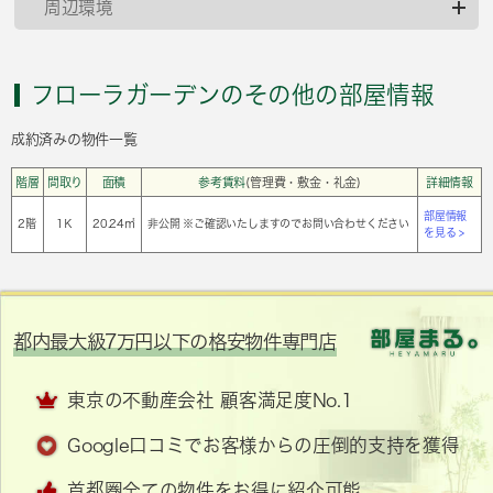
周辺環境
フローラガーデンのその他の部屋情報
成約済みの物件一覧
階層
間取り
面積
参考賃料
(管理費・敷金・礼金)
詳細情報
部屋情報
2階
1Ｋ
20.24㎡
非公開 ※ご確認いたしますのでお問い合わせください
を見る >
都内最大級7万円以下の格安物件専門店
東京の不動産会社 顧客満足度No.1
Google口コミでお客様からの圧倒的支持を獲得
首都圏全ての物件をお得に紹介可能