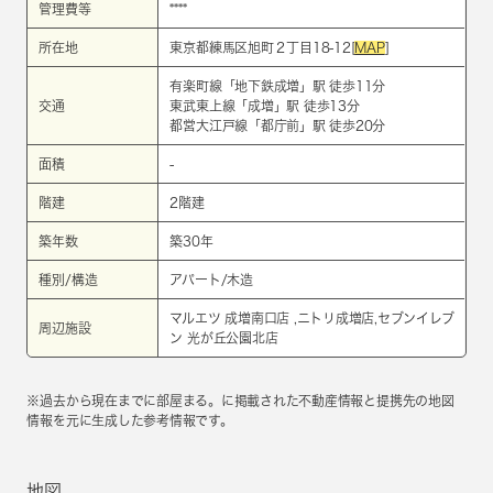
管理費等
****
所在地
東京都練馬区旭町２丁目18-12[
MAP
]
有楽町線
「
地下鉄成増
」駅 徒歩11分
交通
東武東上線
「
成増
」駅 徒歩13分
都営大江戸線
「
都庁前
」駅 徒歩20分
面積
-
階建
2階建
築年数
築30年
種別/構造
アパート/木造
マルエツ 成増南口店 ,ニトリ成増店,セブンイレブ
周辺施設
ン 光が丘公園北店
※過去から現在までに部屋まる。に掲載された不動産情報と提携先の地図
情報を元に生成した参考情報です。
地図