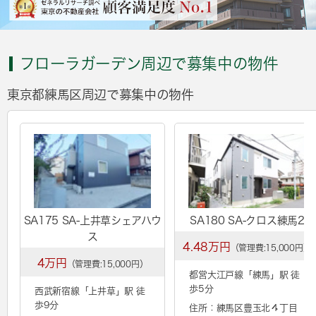
フローラガーデン周辺で募集中の物件
東京都練馬区周辺で募集中の物件
SA175 SA-上井草シェアハウ
SA180 SA-クロス練馬2
ス
4.48万円
（管理費:15,000円）
4万円
（管理費:15,000円）
都営大江戸線「
練馬
」駅 徒
歩5分
西武新宿線「
上井草
」駅 徒
歩9分
住所：練馬区豊玉北４丁目