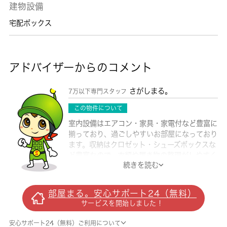
建物設備
宅配ボックス
アドバイザーからのコメント
さがしまる。
7万以下専門スタッフ
この物件について
室内設備はエアコン・家具・家電付など豊富に
揃っており、過ごしやすいお部屋になっており
ます。収納はクロゼット・シューズボックスな
ど豊富なので、衣類や履き物の整理がしやすく
続きを読む
便利です。新たな回線工事が必要ない、経済的
なネット回線工事済み物件です。こちらのお部
屋で新しい生活を始めてみませんか。こちらは
部屋まる。安心サポート24（無料）
エレベーター付きの物件です。敷金不要の物件
サービスを開始しました！
なので、初期費用を減らすことができます。千
葉市中央区や蘇我付近のことなら、当社までお
安心サポート24（無料）ご利用について