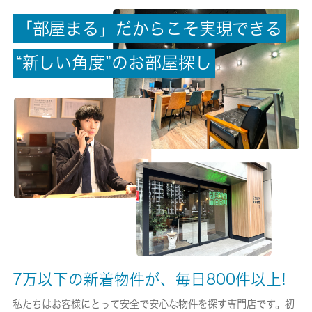
「
部
屋
ま
る
」
だ
か
ら
こ
そ
実
現
で
き
る
償却/敷引
-/-
“
新
し
い
角
度
”
の
お
部
屋
探
し
権利金/雑費
-/-
総戸数
14戸
現状/入居可能日
居住中/2026-10月中旬
駐車場/料金
-/-
7万以下の新着物件が、毎日800件以上!
保険加入/料金
私たちはお客様にとって安全で安心な物件を探す専門店です。初