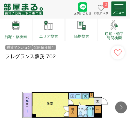
0
お気に入り
お問い合わせ
通勤・通学
価格検索
エリア検索
沿線・駅検索
時間検索
賃貸マンション
契約金分割可
フレグランス蘇我 702