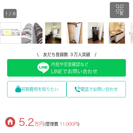
1
/
8
一覧
\ 友だち登録数 ３万人突破 /
内見や空室確認など
LINEでお問い合わせ
初期費用を知りたい
電話でお問い合わせ
5.2
万円
(管理費
11,000円
)