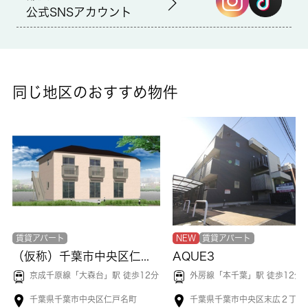
備考
公式SNSアカウント
収納はシューズボックス・クロゼットなど豊富なので、広々と空
間を利用することも可能です。室内設備はエアコン・家具・家電
付などが揃っているので、快適に過ごしやすいお部屋になりま
す。電気コンロが付いた物件です。快適な生活がおくれるキッチ
ン付きでご好評の1Kです。丁寧かつ迅速に対応する事がモットー
同じ地区のおすすめ物件
の当社なら、きっと満足していただけるお部屋探しが可能です。
千葉市中央区や蘇我付近のことならお任せ下さい。
賃貸アパート
NEW
賃貸アパート
（仮称）千葉市中央区仁戸名町
AQUE3
京成千原線「
大森台
」駅 徒歩12分
外房線「
本千葉
」駅 徒歩12分
千葉県千葉市中央区仁戸名町
千葉県千葉市中央区末広２丁目