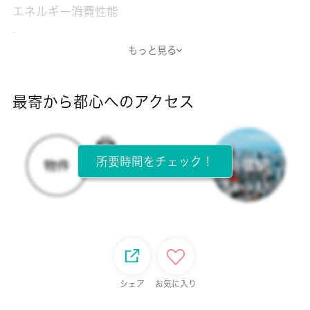
エネルギー消費性能
-
もっと見る
断熱性能
-
最寄から都心へのアクセス
目安光熱費
-
所要時間をチェック！
所在階
7階 / 8階建
面積
19.60㎡
保証金
シェア
お気に入り
-