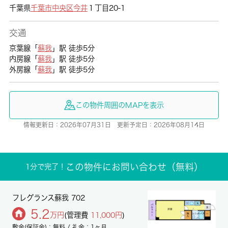
千葉県
千葉市中央区
今井
１丁目20-1
交通
京葉線「
蘇我
」駅 徒歩5分
内房線「
蘇我
」駅 徒歩5分
外房線「
蘇我
」駅 徒歩5分
この物件周囲のMAPを表示
情報更新日：2026年07月31日 更新予定日：2026年08月14日
この物件にお問い合わせ（無料）
1分で完了！
フレグランス蘇我 702
5.2
万円
(管理費
11,000円
)
敷金(保証金)：無料 / 礼金：1ヶ月