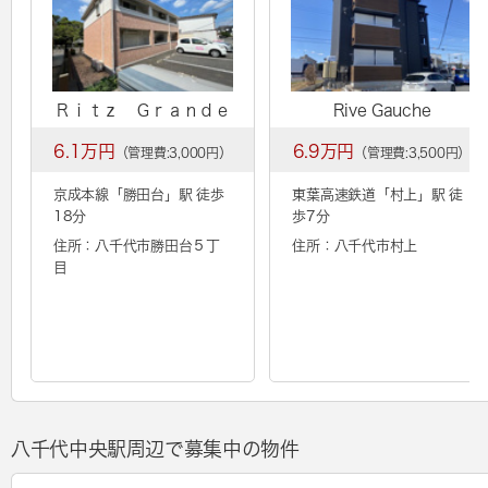
Ｒｉｔｚ Ｇｒａｎｄｅ
Rive Gauche
6.1万円
6.9万円
（管理費:3,000円）
（管理費:3,500円）
京成本線「
勝田台
」駅 徒歩
東葉高速鉄道「
村上
」駅 徒
18分
歩7分
住所：八千代市勝田台５丁
住所：八千代市村上
目
八千代中央駅周辺で募集中の物件