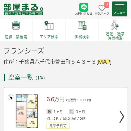
0
お気に入り
お問い合わせ
通勤・通学
価格検索
エリア検索
沿線・駅検索
時間検索
フランシーズ
住所：千葉県八千代市萱田町５４３－３[
MAP
]
空室一覧
（1件）
6.6
万円
(管理費：3,500円)
敷
1ヶ月
礼
0ヶ月
2ＬＤＫ / 58.39㎡ / 2階
見学予約可