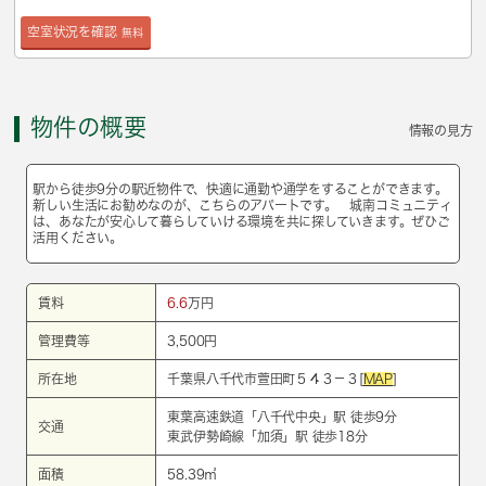
空室状況を確認
無料
物件の概要
情報の見方
駅から徒歩9分の駅近物件で、快適に通勤や通学をすることができます。
新しい生活にお勧めなのが、こちらのアパートです。 城南コミュニティ
は、あなたが安心して暮らしていける環境を共に探していきます。ぜひご
活用ください。
賃料
6.6
万円
管理費等
3,500円
所在地
千葉県八千代市萱田町５４３－３[
MAP
]
東葉高速鉄道
「
八千代中央
」駅 徒歩9分
交通
東武伊勢崎線
「
加須
」駅 徒歩18分
面積
58.39㎡