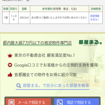
階層
間取り
面積
参考賃料
(管理費・敷金・礼金)
詳細情報
1ＬＤ
部屋情報
1階
38.53㎡
非公開 ※ご確認いたしますのでお問い合わせください
Ｋ
を見る >
都内最大級7万円以下の格安物件専門店
東京の不動産会社 顧客満足度No.1
Google口コミでお客様からの圧倒的支持を獲得
首都圏全ての物件をお得に紹介可能
部屋まる。で自分にあった部屋を検索
メールで相談する
電話で相談する