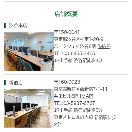
店舗概要
渋谷本店
〒150-0041
東京都渋谷区神南1-20-9
パークウェイ渋谷8階
[MAP]
TEL:03-6455-3405
JR山手線 渋谷駅徒歩4分
〒160-0023
新宿店
東京都新宿区西新宿7-1-11
共栄ビル6階
[MAP]
TEL:03-5937-6767
JR山手線 新宿駅徒歩5分
東京メトロ丸の内線 新宿駅徒歩
2分