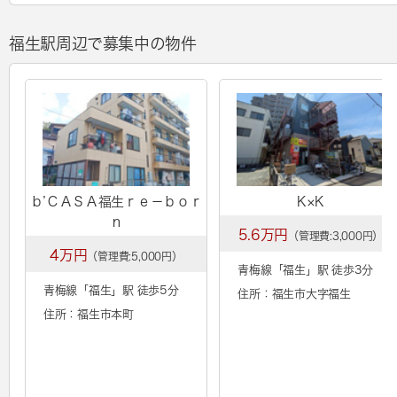
福生駅周辺で募集中の物件
ｂ’ＣＡＳＡ福生ｒｅ－ｂｏｒ
K×K
ｎ
5.6万円
（管理費:3,000円）
4万円
（管理費:5,000円）
青梅線「
福生
」駅 徒歩3分
青梅線「
福生
」駅 徒歩5分
住所：福生市大字福生
住所：福生市本町