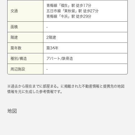
青梅線
「
福生
」駅 徒歩17分
交通
五日市線
「
東秋留
」駅 徒歩27分
青梅線
「
牛浜
」駅 徒歩29分
面積
-
階建
2階建
築年数
築34年
種別/構造
アパート/鉄骨造
周辺施設
-
※過去から現在までに部屋まる。に掲載された不動産情報と提携先の地図
情報を元に生成した参考情報です。
地図