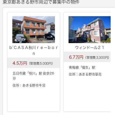
東京都あきる野市周辺で募集中の物件
ｂ’ＣＡＳＡ秋川ｒｅ－ｂｏｒ
ウィンドール２１
ｎ
6.7万円
（管理費:3,300円）
4.5万円
（管理費:5,000円）
青梅線「
福生
」駅
五日市線「
秋川
」駅 徒歩26
住所：あきる野市草花
分
住所：あきる野市牛沼