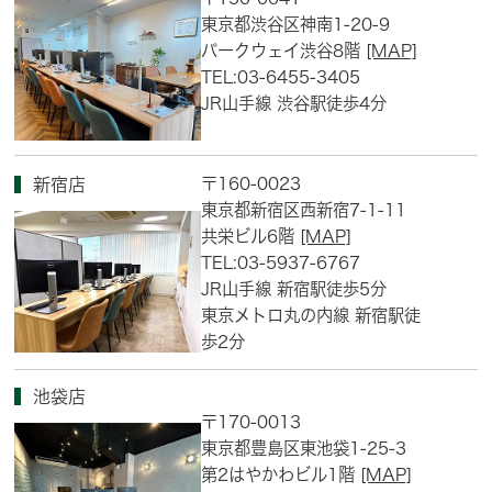
東京都渋谷区神南1-20-9
パークウェイ渋谷8階
[MAP]
TEL:03-6455-3405
JR山手線 渋谷駅徒歩4分
〒160-0023
新宿店
東京都新宿区西新宿7-1-11
共栄ビル6階
[MAP]
TEL:03-5937-6767
JR山手線 新宿駅徒歩5分
東京メトロ丸の内線 新宿駅徒
歩2分
池袋店
〒170-0013
東京都豊島区東池袋1-25-3
第2はやかわビル1階
[MAP]