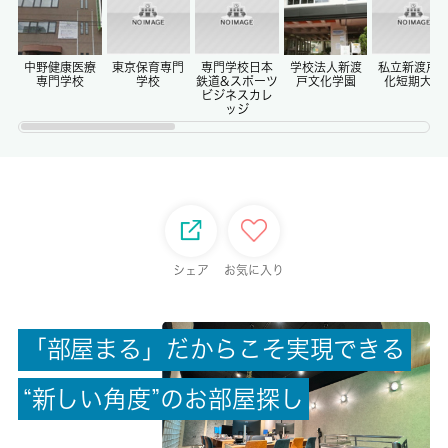
償却/敷引
-/-
中野健康医療
東京保育専門
専門学校日本
学校法人新渡
私立新渡戸
専門学校
学校
鉄道&スポーツ
戸文化学園
化短期大学
ビジネスカレ
ッジ
権利金/雑費
-/-
総戸数
-
シェア
お気に入り
現状/入居可能日
居住中/相談
「
部
屋
ま
る
」
だ
か
ら
こ
そ
実
現
で
き
る
駐車場/料金
-/-
“
新
し
い
角
度
”
の
お
部
屋
探
し
保険加入/料金