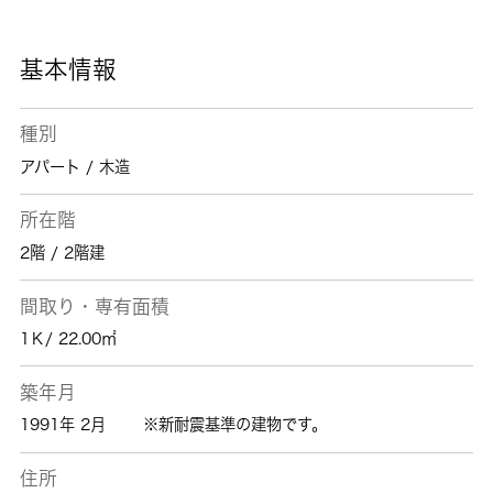
地元の不動産会社として実績を重ねてきまし
た、住まい探しのことなら是非当社にお任せ下
さい。
基本情報
種別
アパート / 木造
所在階
2階 / 2階建
間取り・専有面積
1Ｋ/ 22.00㎡
築年月
1991年 2月
※新耐震基準の建物です。
住所