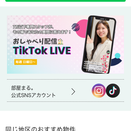
備考
収納はクロゼット・シューズボックスなどが備え付けられている
ので、衣類や日用品の収納に重宝します。独立洗面台を採用して
いるので床が水で濡れたり鏡が曇ったりしにくく、清潔な状態を
保ちやすくなっております。フローリングの床で、木目調の温か
な雰囲気が居心地を良くしてくれます。新たな住まい探しを始め
る方、 城南コミュニティからお探しになりませんか。スタッフ
一同サポートして参ります。
部屋まる。
公式SNSアカウント
同じ地区のおすすめ物件