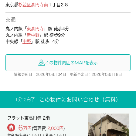
東京都
杉並区
高円寺南
１丁目2-8
交通
丸ノ内線「
東高円寺
」駅 徒歩4分
丸ノ内線「
新中野
」駅 徒歩9分
中央線「
中野
」駅 徒歩14分
この物件周囲のMAPを表示
情報更新日：2026年08月04日 更新予定日：2026年08月18日
この物件にお問い合わせ（無料）
1分で完了！
フラット東高円寺 2階
6
万円
(管理費
2,000円
)
敷金(保証金)：1ヶ月 / 礼金：1ヶ月