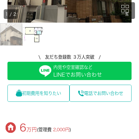
1
/
2
一覧
\ 友だち登録数 ３万人突破 /
内見や空室確認など
LINEでお問い合わせ
初期費用を知りたい
電話でお問い合わせ
6
万円
(管理費
2,000円
)