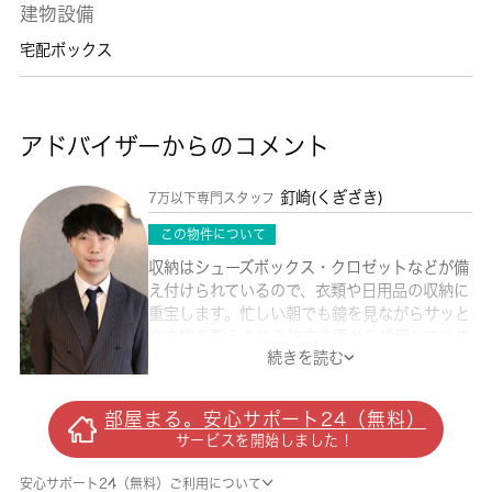
建物設備
宅配ボックス
アドバイザーからのコメント
釘崎(くぎざき)
7万以下専門スタッフ
この物件について
収納はシューズボックス・クロゼットなどが備
え付けられているので、衣類や日用品の収納に
重宝します。忙しい朝でも鏡を見ながらサッと
身支度を整えられる独立洗面台を採用していま
続きを読む
す。魅力も多い賃貸物件はいかがでしょうか。
エアコンの付いた物件なので、夏や梅雨の時期
も安心です。女性のみの物件で安心して暮らせ
部屋まる。安心サポート24（無料）
ます。新居のお住まいの日にちはどうぞご相談
サービスを開始しました！
してくださいね。杉並区の住まい探しを応援す
る 城南コミュニティ。多くの方に支持される
安心サポート24（無料）ご利用について