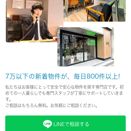
有/23000円
保険名/保険期間
23,000円/-
保証人代行
必加入
保証会社詳細
100％～50％
7万以下の新着物件が、毎日800件以上!
賃貸区分/契約期間
私たちはお客様にとって安全で安心な物件を探す専門店です。初
めての一人暮らしでも専門スタッフが丁寧にサポートしていきま
一般/2年
す。
ご相談はもちろん無料。お気軽にご相談ください。
取引形態
仲介
LINEで相談する