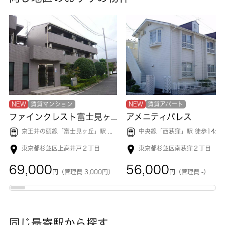
NEW
賃貸マンション
NEW
賃貸アパート
ファインクレスト富士見ヶ丘
アメニティパレス
京王井の頭線「
富士見ヶ丘
」駅 徒歩10分
中央線「
西荻窪
」駅 徒歩14分
東京都杉並区上高井戸２丁目
東京都杉並区南荻窪２丁目
69,000
56,000
円
（管理費 3,000円）
円
（管理費 -）
同じ最寄駅から探す