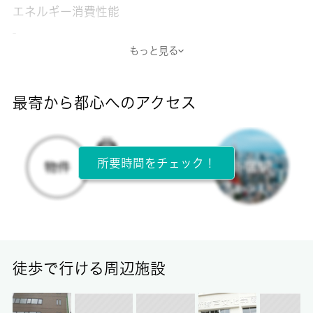
エネルギー消費性能
-
もっと見る
断熱性能
-
最寄から都心へのアクセス
目安光熱費
-
所要時間をチェック！
所在階
2階 / 2階建
面積
22.00㎡
徒歩で行ける周辺施設
保証金
0ヶ月