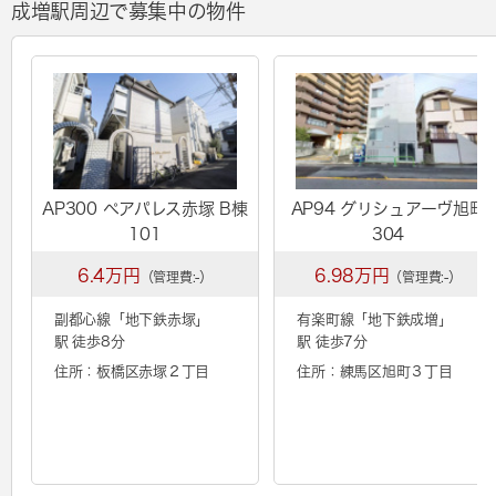
成増駅周辺で募集中の物件
AP300 ペアパレス赤塚 B棟
AP94 グリシュアーヴ旭町
101
304
6.4万円
6.98万円
（管理費:-）
（管理費:-）
副都心線「
地下鉄赤塚
」
有楽町線「
地下鉄成増
」
駅 徒歩8分
駅 徒歩7分
住所：板橋区赤塚２丁目
住所：練馬区旭町３丁目