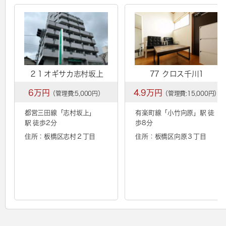
２１オギサカ志村坂上
77 クロス千川1
6万円
4.9万円
（管理費:5,000円）
（管理費:15,000円）
都営三田線「
志村坂上
」
有楽町線「
小竹向原
」駅 徒
駅 徒歩2分
歩8分
住所：板橋区志村２丁目
住所：板橋区向原３丁目