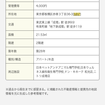
管理費等
4,000円
所在地
東京都板橋区赤塚３丁目36-3[
MAP
]
東武東上線
「
成増
」駅 徒歩9分
交通
有楽町線
「
地下鉄成増
」駅 徒歩11分
面積
21.53㎡
階建
2階建
築年数
築28年
種別/構造
アパート/木造
日本ペットアンドアニマル専門学校,日本ウェル
周辺施設
ネス歯科衛生専門学校,ドン・キホーテ 和光店,ニ
トリ成増店
※過去から現在までに部屋まる。に掲載された不動産情報と提携先の地図
情報を元に生成した参考情報です。