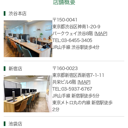
店舗概要
渋谷本店
〒150-0041
東京都渋谷区神南1-20-9
パークウェイ渋谷8階
[MAP]
TEL:03-6455-3405
JR山手線 渋谷駅徒歩4分
〒160-0023
新宿店
東京都新宿区西新宿7-1-11
共栄ビル6階
[MAP]
TEL:03-5937-6767
JR山手線 新宿駅徒歩5分
東京メトロ丸の内線 新宿駅徒歩
2分
池袋店