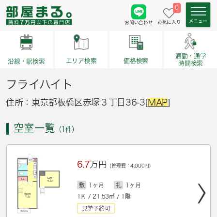
0
お気に入り
お問い合わせ
通勤・通学
価格検索
エリア検索
沿線・駅検索
時間検索
フライハイト
住所：東京都板橋区赤塚３丁目36-3[
MAP
]
空室一覧
（1件）
6.7
万円
(管理費：4,000円)
敷
1ヶ月
礼
1ヶ月
1Ｋ / 21.53㎡ / 1階
見学予約可