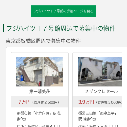
フジハイツ１７号館の詳細ページを見る
フジハイツ１７号館周辺で募集中の物件
東京都板橋区周辺で募集中の物件
第一晴美荘
メゾンクレセール
7万円
3.9万円
（管理費:2,500円）
（管理費:3,000円）
副都心線「
小竹向原
」駅 徒
都営三田線「
西高島平
」
歩9分
駅 徒歩9分
住所：板橋区小茂根４丁目
住所：板橋区三園１丁目