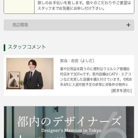
探しのお手伝いを致します。個々のこだわりやご要望は
スタッフまでお気軽にお申し付け下さい。
周辺環境
スタッフコメント
担当：吉田（よしだ）
薬や日用品を買うのに便利なウエルシア板橋志
村店まで307mです。室内設備はCATV・エアコ
ンなど充実した設備を備え付けています。令和8
年4月に入居可能予定の非常に好条件の物件と
なっております。お家の中でパソコンを快適に
[続きを読む]
使える光回線を導入しています。今引っ越しを
お考えの方におすすめなのが、こちらのアパー
トです。これからの住まいは納得のいくものに
したいですよね。 城南コミュニティから快適
な住まいを探しましょう。どうぞご利用くださ
い。