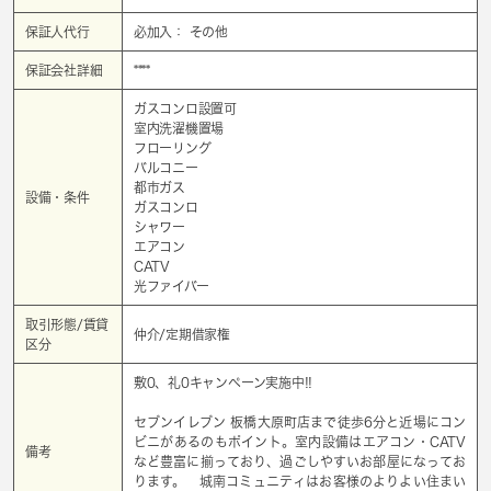
保証人代行
必加入： その他
保証会社詳細
****
ガスコンロ設置可
室内洗濯機置場
フローリング
バルコニー
都市ガス
設備・条件
ガスコンロ
シャワー
エアコン
CATV
光ファイバー
取引形態/賃貸
仲介/定期借家権
区分
敷0、礼0キャンペーン実施中!!
セブンイレブン 板橋大原町店まで徒歩6分と近場にコン
ビニがあるのもポイント。室内設備はエアコン・CATV
備考
など豊富に揃っており、過ごしやすいお部屋になってお
ります。 城南コミュニティはお客様のよりよい住まい