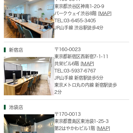
東京都渋谷区神南1-20-9
パークウェイ渋谷8階
[MAP]
TEL:03-6455-3405
JR山手線 渋谷駅徒歩4分
〒160-0023
新宿店
東京都新宿区西新宿7-1-11
共栄ビル6階
[MAP]
TEL:03-5937-6767
JR山手線 新宿駅徒歩5分
東京メトロ丸の内線 新宿駅徒歩
2分
池袋店
〒170-0013
東京都豊島区東池袋1-25-3
第2はやかわビル1階
[MAP]