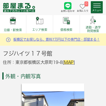
0
お気に入り
お問い合わせ
通勤・通学
価格検索
エリア検索
沿線・駅検索
時間検索
板橋区でお探しなら、賃料7万円以下の専門店・部屋まる！
フジハイツ１７号館
住所：東京都板橋区大原町19-8[
MAP
]
外観・内観写真