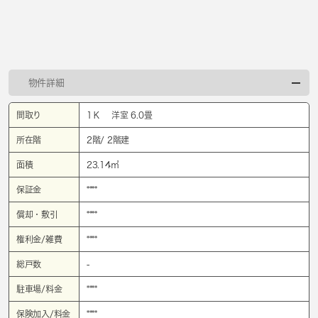
物件詳細
間取り
1Ｋ 洋室 6.0畳
所在階
2階/ 2階建
面積
23.14㎡
保証金
****
償却・敷引
****
権利金/雑費
****
総戸数
-
駐車場/料金
****
保険加入/料金
****