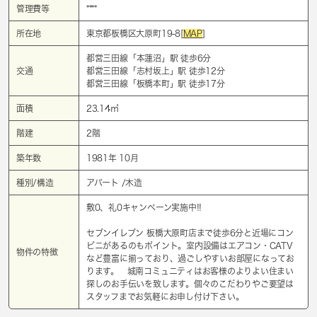
管理費等
****
所在地
東京都板橋区大原町19-8[
MAP
]
都営三田線「
本蓮沼
」駅 徒歩6分
交通
都営三田線「
志村坂上
」駅 徒歩12分
都営三田線「
板橋本町
」駅 徒歩17分
面積
23.14㎡
階建
2階
築年数
1981年 10月
種別/構造
アパート /木造
敷0、礼0キャンペーン実施中!!
セブンイレブン 板橋大原町店まで徒歩6分と近場にコン
ビニがあるのもポイント。室内設備はエアコン・CATV
物件の特徴
など豊富に揃っており、過ごしやすいお部屋になってお
ります。 城南コミュニティはお客様のよりよい住まい
探しのお手伝いを致します。個々のこだわりやご要望は
スタッフまでお気軽にお申し付け下さい。