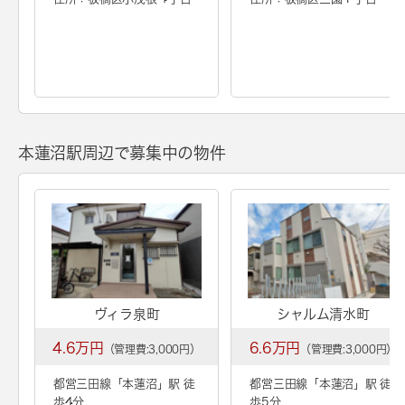
本蓮沼駅周辺で募集中の物件
ヴィラ泉町
シャルム清水町
4.6万円
6.6万円
（管理費:3,000円）
（管理費:3,000円）
都営三田線「
本蓮沼
」駅 徒
都営三田線「
本蓮沼
」駅 徒
歩4分
歩5分