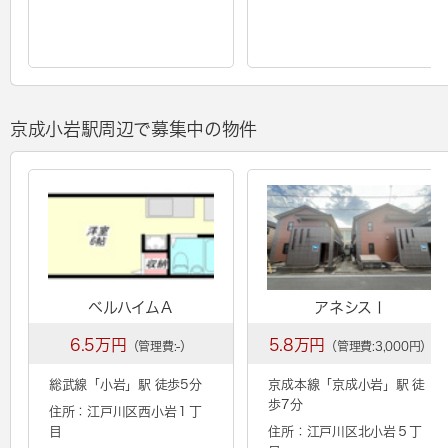
京成小岩駅周辺で募集中の物件
ベルハイムＡ
アネシスⅠ
6.5万円
5.8万円
（管理費:-）
（管理費:3,000円）
総武線「
小岩
」駅 徒歩5分
京成本線「
京成小岩
」駅 徒
歩7分
住所：江戸川区西小岩１丁
目
住所：江戸川区北小岩５丁