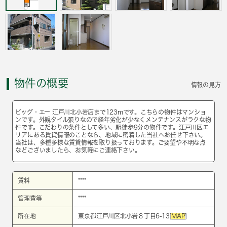
物件の概要
情報の見方
ビッグ・エー 江戸川北小岩店まで123mです。こちらの物件はマンショ
ンです。外観タイル張りなので経年劣化が少なくメンテナンスがラクな物
件です。こだわりの条件として多い、駅徒歩9分の物件です。江戸川区エ
リアにある賃貸情報のことなら、地域に密着した当社へお任せ下さい。
当社は、多種多様な賃貸情報を取り扱っております。ご要望や不明な点
などございましたら、お気軽にご連絡下さい。
賃料
****
管理費等
****
所在地
東京都江戸川区北小岩８丁目6-13[
MAP
]