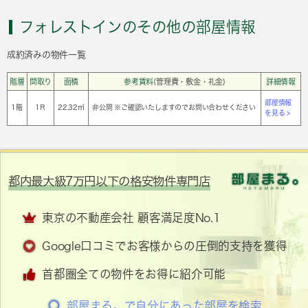
フォレストインのその他の部屋情報
成約済みの物件一覧
階層
間取り
面積
参考賃料
(管理費・敷金・礼金)
詳細情報
部屋情報
1階
1Ｒ
22.32㎡
非公開 ※ご確認いたしますのでお問い合わせください
を見る >
都内最大級7万円以下の格安物件専門店
東京の不動産会社 顧客満足度No.1
Google口コミでお客様からの圧倒的支持を獲得
首都圏全ての物件をお得に紹介可能
部屋まる。で自分にあった部屋を検索