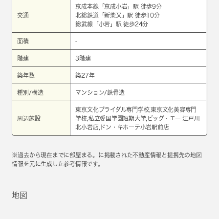
京成本線
「
京成小岩
」駅 徒歩9分
交通
北総鉄道
「
新柴又
」駅 徒歩10分
総武線
「
小岩
」駅 徒歩24分
面積
-
階建
3階建
築年数
築27年
種別/構造
マンション/鉄骨造
東京文化ブライダル専門学校,東京文化美容専門
周辺施設
学校,私立愛国学園短期大学,ビッグ・エー 江戸川
北小岩店,ドン・キホーテ小岩駅前店
※過去から現在までに部屋まる。に掲載された不動産情報と提携先の地図
情報を元に生成した参考情報です。
地図