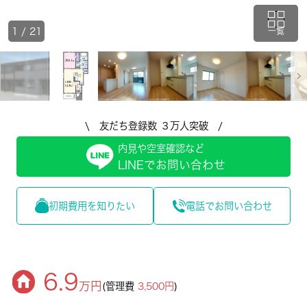
1
/
21
一覧
\ 友だち登録数 ３万人突破 /
内見や空室確認など
LINEでお問い合わせ
初期費用を知りたい
電話でお問い合わせ
6.9
万円
(管理費
3,500円
)