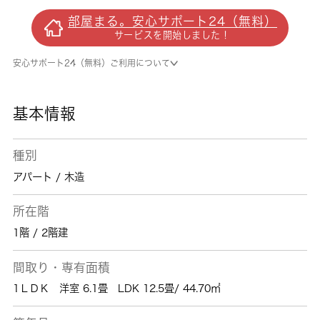
につながります。室内設備は洗面所独立・浴室
部屋まる。安心サポート24（無料）
乾燥機など大変充実しております。防犯カメラ
サービスを開始しました！
を設置しているので、トラブルが発生した時も
映像を確認できる安心感があります。1LDKの
安心サポート24（無料）ご利用について
物件です。新築の物件です。児玉郡上里町エリ
アでの新生活をご検討の方に、素敵な暮らしを
当社のスタッフが全力でサポート致します。神
基本情報
保原付近の情報も満載です。
種別
アパート / 木造
所在階
1階 / 2階建
間取り・専有面積
1ＬＤＫ 洋室 6.1畳 LDK 12.5畳/ 44.70㎡