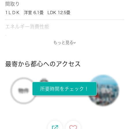
間取り
1ＬＤＫ 洋室 6.1畳 LDK 12.5畳
エネルギー消費性能
-
もっと見る
断熱性能
-
最寄から都心へのアクセス
目安光熱費
-
所要時間をチェック！
所在階
1階 / 2階建
面積
44.70㎡