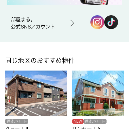
取引形態
仲介
部屋まる。
公式SNSアカウント
備考
知らない人が来た時でも玄関を開けずに顔を確認できるモニター
付きインターホンが付いております。室内設備は浴室乾燥機・洗
面所独立など充実した設備を備え付けています。共用部には宅配
ボックスが付いているため、家で何時間も待機する必要がありま
同じ地区のおすすめ物件
せん。快適な新築物件です。交通アクセスを重視して住まい探し
をするなら、当社にお任せください。こちらでは、神保原周辺に
ある賃貸情報を豊富に取り扱っております。
賃貸アパート
NEW
賃貸アパート
クラールⅡ
サンセールＡ