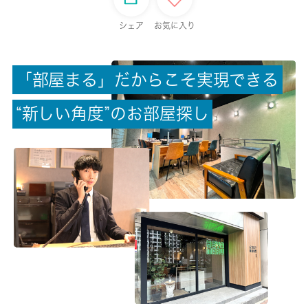
保証金
シェア
お気に入り
-
「
部
屋
ま
る
」
だ
か
ら
こ
そ
実
現
で
き
る
償却/敷引
-/-
“
新
し
い
角
度
”
の
お
部
屋
探
し
権利金/雑費
-/-
総戸数
-
現状/入居可能日
未完成/2026-09月下旬
駐車場/料金