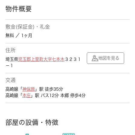
物件概要
敷金(保証金)・礼金
無料 ／ 1ヶ月
住所
地図を見る
埼玉県
児玉郡上里町
大字七本木
３２３１
－１
交通
高崎線「
神保原
」駅 徒歩35分
高崎線「
本庄
」駅 バス12分 本郷 停歩4分
部屋の設備・特徴