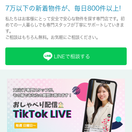
空有/2200円
7万以下の新着物件が、毎日800件以上!
保険加入/料金
私たちはお客様にとって安全で安心な物件を探す専門店です。初
めての一人暮らしでも専門スタッフが丁寧にサポートしていきま
有/-
す。
ご相談はもちろん無料。お気軽にご相談ください。
保険名/保険期間
住宅保険料/-
LINEで相談する
保証人代行
必加入
保証会社詳細
ハウスリーブ株式会社 契約時保証委託料：2.2万/月額保証委託
料：賃料総額の2.2％又は5.5％ ※ペット可は2.5万/2.5％
賃貸区分/契約期間
一般/-