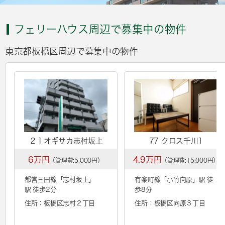
フェリーハウス周辺で募集中の物件
東京都板橋区周辺で募集中の物件
２１オギサカ志村坂上
77 クロス千川1
6万円
4.9万円
（管理費:5,000円）
（管理費:15,000円）
都営三田線「
志村坂上
」
有楽町線「
小竹向原
」駅 徒
駅 徒歩2分
歩8分
住所：板橋区志村２丁目
住所：板橋区向原３丁目