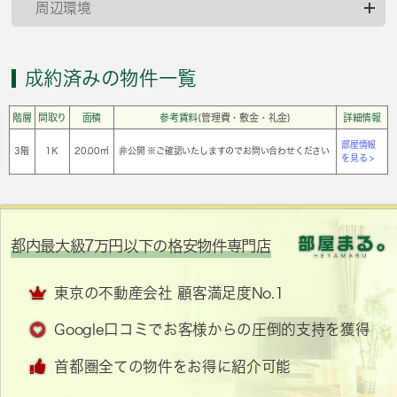
周辺環境
成約済みの物件一覧
階層
間取り
面積
参考賃料
(管理費・敷金・礼金)
詳細情報
部屋情報
3階
1Ｋ
20.00㎡
非公開 ※ご確認いたしますのでお問い合わせください
を見る >
都内最大級7万円以下の格安物件専門店
東京の不動産会社 顧客満足度No.1
Google口コミでお客様からの圧倒的支持を獲得
首都圏全ての物件をお得に紹介可能