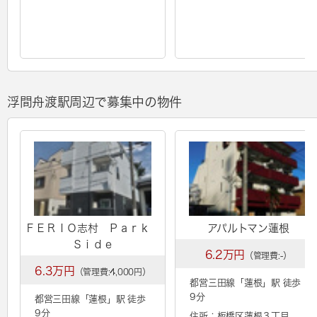
浮間舟渡駅周辺で募集中の物件
ＦＥＲＩＯ志村 Ｐａｒｋ
アパルトマン蓮根
Ｓｉｄｅ
6.2万円
（管理費:-）
6.3万円
（管理費:4,000円）
都営三田線「
蓮根
」駅 徒歩
9分
都営三田線「
蓮根
」駅 徒歩
9分
住所：板橋区蓮根３丁目