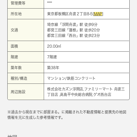
管理費等
****
所在地
東京都板橋区舟渡２丁目8-5[
MAP
]
埼京線
「
浮間舟渡
」駅 徒歩9分
交通
都営三田線
「
蓮根
」駅 徒歩20分
都営三田線
「
西台
」駅 徒歩23分
面積
20.00㎡
階建
7階建
築年数
築38年
種別/構造
マンション/鉄筋コンクリート
株式会社カズン浮間店,ファミリーマート 舟渡三
周辺施設
丁目店 ,高島平中央総合病院,ゲオ西台店
※過去から現在までに部屋まる。に掲載された不動産情報と提携先の地図
情報を元に生成した参考情報です。