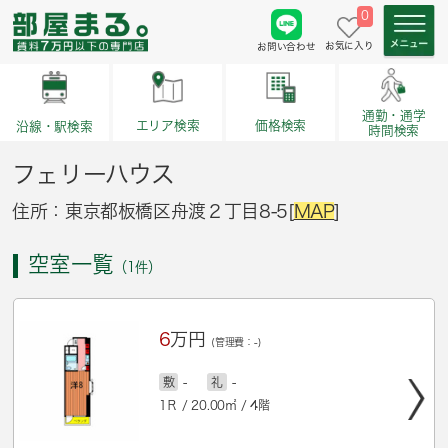
0
お気に入り
お問い合わせ
通勤・通学
価格検索
エリア検索
沿線・駅検索
時間検索
フェリーハウス
住所：東京都板橋区舟渡２丁目8-5[
MAP
]
空室一覧
（1件）
6
万円
(管理費：-)
敷
-
礼
-
1Ｒ / 20.00㎡ / 4階