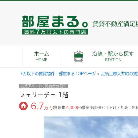
ホーム
沿線・駅から探す
HOME
STATION
7万以下の賃貸物件 部屋まるTOPページ
>
足柄上郡大井町の賃
賃貸アパート
契約金分割可
フェリーチェ 1階
6.7
万円
(管理費
4,000円
)
敷金(保証金)：1ヶ月 / 礼金：無