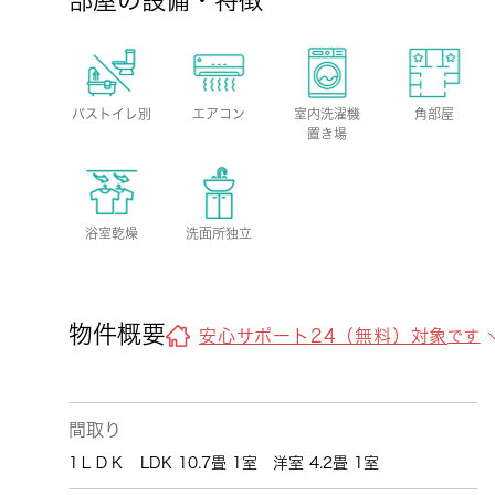
部屋の設備・特徴
バストイレ別
エアコン
室内洗濯機
角部屋
置き場
浴室乾燥
洗面所独立
物件概要
安心サポート24（無料）対象
です
間取り
1ＬＤＫ LDK 10.7畳 1室 洋室 4.2畳 1室