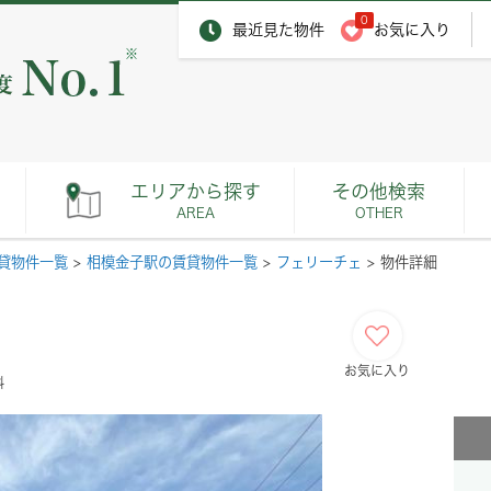
0
最近見た物件
お気に入り
※
エリアから探す
その他検索
AREA
OTHER
貸物件一覧
>
相模金子駅の賃貸物件一覧
>
フェリーチェ
>
物件詳細
お気に入り
料