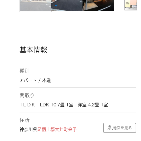
基本情報
種別
アパート / 木造
間取り
1ＬＤＫ LDK 10.7畳 1室 洋室 4.2畳 1室
住所
地図を見る
神奈川県
足柄上郡大井町
金子