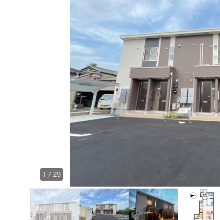
1
/
29