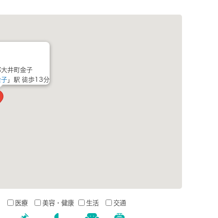
郡大井町金子
金子
」駅 徒歩13分
う
医療
美容・健康
生活
交通