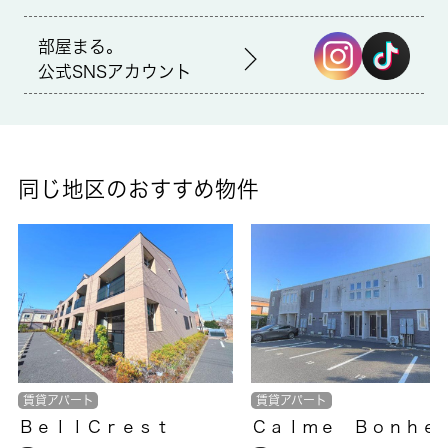
仲介
部屋まる。
公式SNSアカウント
備考
室内設備は浴室乾燥機・洗面所独立など豊富に揃っており、過ご
しやすいお部屋になっております。訪問者をカメラで確認できる
TVインターホン設置済み。駐輪場付きの物件です。敷地内に駐車
場の空きがあるため、車を所有している方はご検討ください。住
同じ地区のおすすめ物件
まいを求める上で、交通アクセスを重視するなら、新茂原周辺が
適しているでしょう。この機会にぜひお引っ越しをご検討くださ
い。
賃貸アパート
賃貸アパート
ＢｅｌｌＣｒｅｓｔ
Ｃａｌｍｅ Ｂｏｎｈｅ