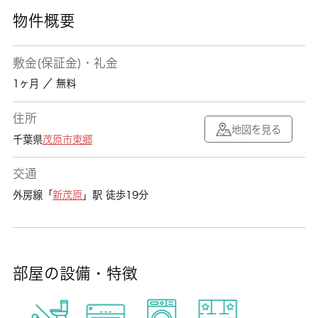
物件概要
敷金(保証金)・礼金
1ヶ月 ／ 無料
住所
地図を見る
千葉県
茂原市
東郷
交通
外房線「
新茂原
」駅 徒歩19分
部屋の設備・特徴