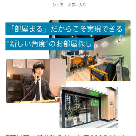
保証金
シェア
お気に入り
0ヶ月
「
部
屋
ま
る
」
だ
か
ら
こ
そ
実
現
で
き
る
償却/敷引
-/-
“
新
し
い
角
度
”
の
お
部
屋
探
し
権利金/雑費
-/-
総戸数
8戸
現状/入居可能日
空家/2026-08月中旬
駐車場/料金
空有/3300円