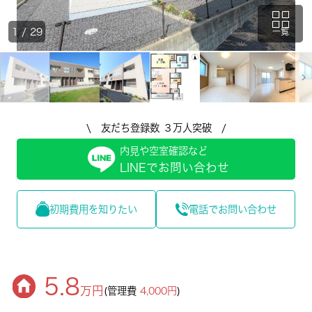
1
/
29
一覧
\ 友だち登録数 ３万人突破 /
内見や空室確認など
LINEでお問い合わせ
初期費用を知りたい
電話でお問い合わせ
5.8
万円
(管理費
4,000円
)