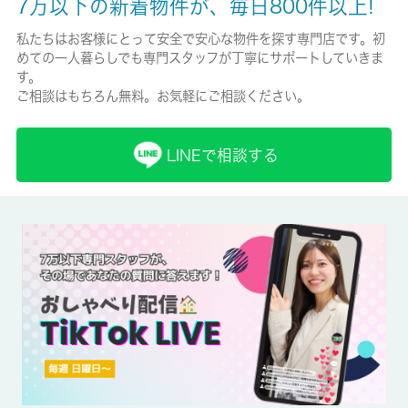
7万以下の新着物件が、毎日800件以上!
保険加入/料金
私たちはお客様にとって安全で安心な物件を探す専門店です。初
めての一人暮らしでも専門スタッフが丁寧にサポートしていきま
有/-
す。
ご相談はもちろん無料。お気軽にご相談ください。
保険名/保険期間
-/-
LINEで相談する
保証人代行
必加入
保証会社詳細
保証人代行サービス保証料・家賃集金サービス手数料 10,000円/
入居時、以降は月額賃料の1％/毎月(入居期間中)、他プラン有
賃貸区分/契約期間
一般/2年
取引形態