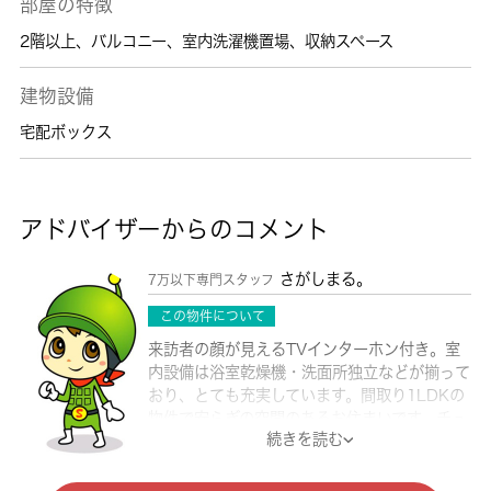
部屋の特徴
2階以上
、
バルコニー
、
室内洗濯機置場
、
収納スペース
建物設備
宅配ボックス
アドバイザーからのコメント
さがしまる。
7万以下専門スタッフ
この物件について
来訪者の顔が見えるTVインターホン付き。室
内設備は浴室乾燥機・洗面所独立などが揃って
おり、とても充実しています。間取り1LDKの
物件で安らぎの空間のあるお住まいです。チュ
続きを読む
ーナーのご用意と契約のみで、BSが視聴可能
です。建築面積42.73㎡の物件です。こちらの
物件は駐車場に空きがあるので、駐車すること