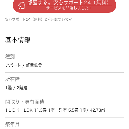
部屋まる。安心サポート24（無料）
ができます。お客様とそのご家族の生活に大き
サービスを開始しました！
く関わってくる、住の環境。これまでよりもよ
い生活を送るための住まいを見つけましょう。
安心サポート24（無料）ご利用について
基本情報
種別
アパート / 軽量鉄骨
所在階
1階 / 2階建
間取り・専有面積
1ＬＤＫ LDK 11.3畳 1室 洋室 5.5畳 1室/ 42.73㎡
築年月