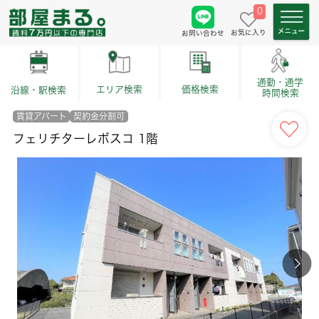
0
お気に入り
お問い合わせ
通勤・通学
価格検索
エリア検索
沿線・駅検索
時間検索
賃貸アパート
契約金分割可
フェリチターレボスコ 1階