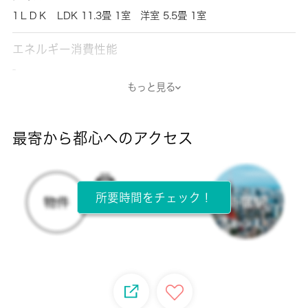
1ＬＤＫ LDK 11.3畳 1室 洋室 5.5畳 1室
エネルギー消費性能
-
もっと見る
断熱性能
-
最寄から都心へのアクセス
目安光熱費
-
所要時間をチェック！
所在階
1階 / 2階建
面積
42.73㎡