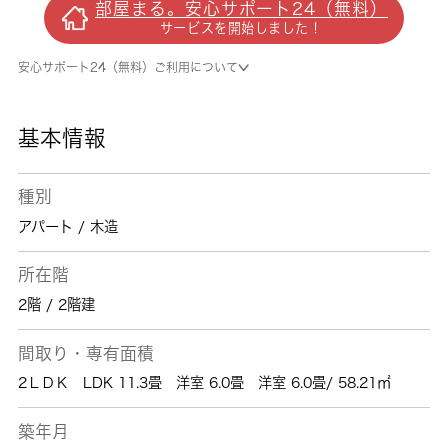
部屋まる。安心サポート24（無料）
す。平成28年築のコチラの物件は、落ち着き
サービスを開始しました！
のある室内が魅力的です。こちらの物件は令和
8年7月の入居期日指定があります。香取市や
安心サポート24（無料）ご利用について
佐原付近のことなら、当社までお気軽にご連絡
下さい。あなたに合う素敵なお部屋がきっと見
つかります。
基本情報
種別
アパート / 木造
所在階
2階 / 2階建
間取り・専有面積
2ＬＤＫ LDK 11.3畳 洋室 6.0畳 洋室 6.0畳/ 58.21㎡
築年月