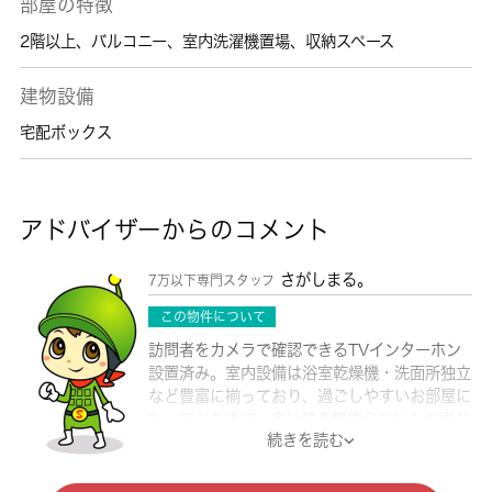
部屋の特徴
2階以上
、
バルコニー
、
室内洗濯機置場
、
収納スペース
建物設備
宅配ボックス
アドバイザーからのコメント
さがしまる。
7万以下専門スタッフ
この物件について
訪問者をカメラで確認できるTVインターホン
設置済み。室内設備は浴室乾燥機・洗面所独立
など豊富に揃っており、過ごしやすいお部屋に
なっております。追い焚き機能のついた浴室な
続きを読む
ので翌日でも暖かいお風呂に入れます。沢山の
服を掛けて収納できるウォークインクローゼッ
トは、服を畳むことが面倒な人におすすめで