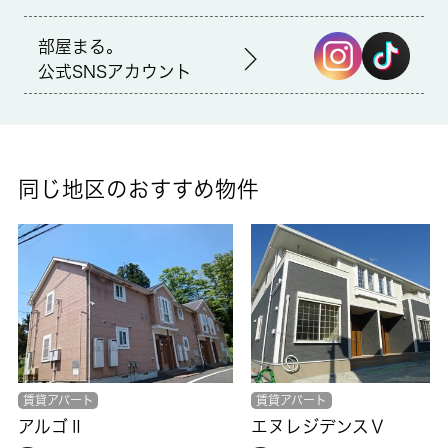
仲介
部屋まる。
公式SNSアカウント
備考
来客時にはTVインターホンを使用して訪問者の顔を確認すること
ができます。室内設備は浴室乾燥機・洗面所独立など豊富に揃っ
ており、過ごしやすいお部屋になっております。多くの方にご好
評をいただいている、清潔感のある賃貸物件です。専有面積は
同じ地区のおすすめ物件
58.21平米。不動産経験の豊富なスタッフが香取市や佐原付近の
お部屋探しを快適にサポート致します。是非一度お問い合わせ下
さい。
賃貸アパート
賃貸アパート
アルゴⅡ
エヌレジデンスⅤ