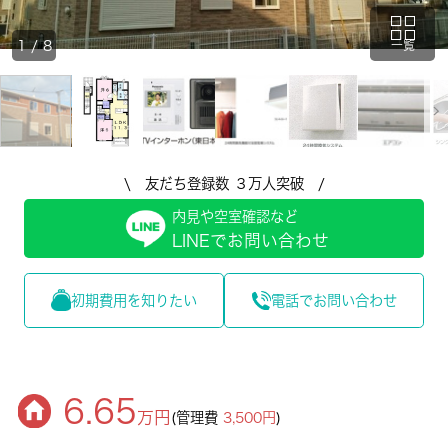
1
/
8
一覧
\ 友だち登録数 ３万人突破 /
内見や空室確認など
LINEでお問い合わせ
初期費用を知りたい
電話でお問い合わせ
6.65
万円
(管理費
3,500円
)