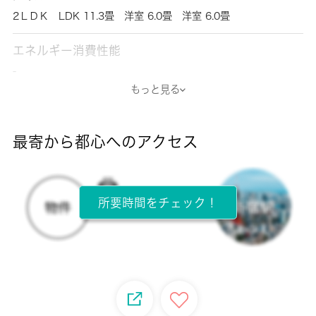
2ＬＤＫ LDK 11.3畳 洋室 6.0畳 洋室 6.0畳
エネルギー消費性能
-
もっと見る
断熱性能
-
最寄から都心へのアクセス
目安光熱費
-
所要時間をチェック！
所在階
2階 / 2階建
面積
58.21㎡