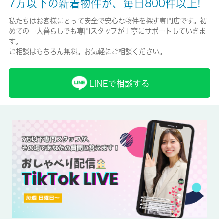
7万以下の新着物件が、毎日800件以上!
保険加入/料金
私たちはお客様にとって安全で安心な物件を探す専門店です。初
めての一人暮らしでも専門スタッフが丁寧にサポートしていきま
有/-
す。
ご相談はもちろん無料。お気軽にご相談ください。
保険名/保険期間
住宅保険料/-
LINEで相談する
保証人代行
必加入
保証会社詳細
ハウスリーブ株式会社 契約時保証委託料：2.2万/月額保証委託
料：賃料総額の2.2％又は5.5％ ※ペット可は2.5万/2.5％
賃貸区分/契約期間
一般/-
取引形態