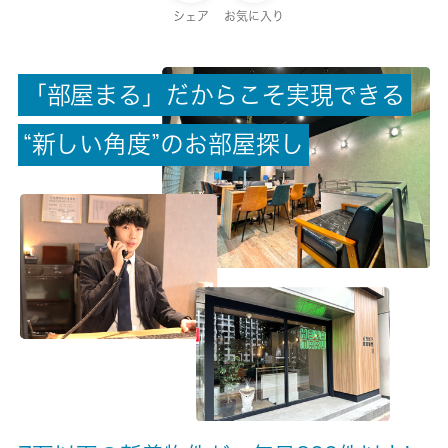
保証金
シェア
お気に入り
-
「
部
屋
ま
る
」
だ
か
ら
こ
そ
実
現
で
き
る
償却/敷引
-/-
“
新
し
い
角
度
”
の
お
部
屋
探
し
権利金/雑費
-/-
総戸数
-
現状/入居可能日
空家/即時
駐車場/料金
空有/4950円