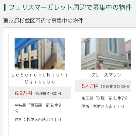
フェリスマーガレット周辺で募集中の物件
東京都杉並区周辺で募集中の物件
ＬｅＳｅｒｅｎｅＮｉｓｈｉ
グレースマリン
Ｏｇｉｋｕｂｏ
5.4万円
（管理費:3,000円）
6.9万円
（管理費:4,000円）
京王線「
笹塚
」駅 徒歩7分
中央線「
西荻窪
」駅 徒歩9
住所：杉並区方南１丁目
分
住所：杉並区西荻北４丁目