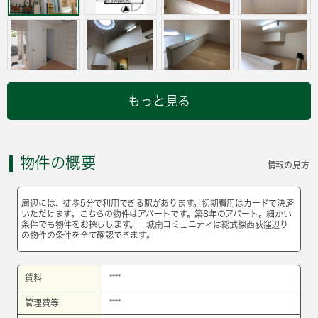
もっと見る
物件の概要
情報の見方
周辺には、徒歩5分で利用できる駅があります。初期費用はカードで決済
いただけます。こちらの物件はアパートです。築8年のアパート。細かい
条件でも物件をお探しします。 城南コミュニティは総武線西荻窪辺り
の物件の条件を全て確認できます。
賃料
****
管理費等
****