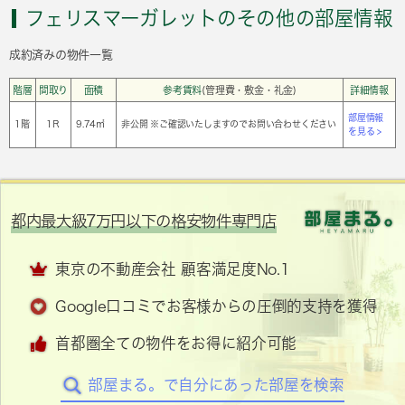
フェリスマーガレットのその他の部屋情報
成約済みの物件一覧
階層
間取り
面積
参考賃料
(管理費・敷金・礼金)
詳細情報
部屋情報
1階
1Ｒ
9.74㎡
非公開 ※ご確認いたしますのでお問い合わせください
を見る >
都内最大級7万円以下の格安物件専門店
東京の不動産会社 顧客満足度No.1
Google口コミでお客様からの圧倒的支持を獲得
首都圏全ての物件をお得に紹介可能
部屋まる。で自分にあった部屋を検索