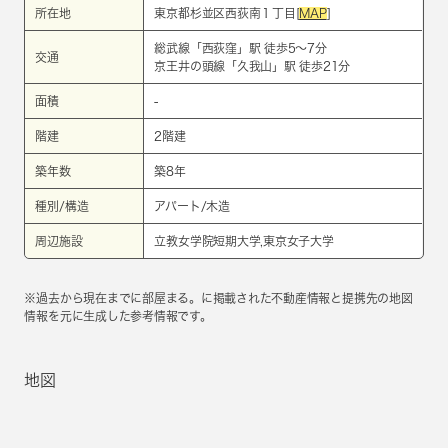
所在地
東京都杉並区西荻南１丁目[
MAP
]
総武線
「
西荻窪
」駅 徒歩5～7分
交通
京王井の頭線
「
久我山
」駅 徒歩21分
面積
-
階建
2階建
築年数
築8年
種別/構造
アパート/木造
周辺施設
立教女学院短期大学,東京女子大学
※過去から現在までに部屋まる。に掲載された不動産情報と提携先の地図
情報を元に生成した参考情報です。
地図