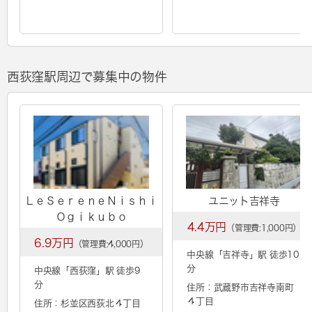
西荻窪駅周辺で募集中の物件
ＬｅＳｅｒｅｎｅＮｉｓｈｉ
ユニット吉祥寺
Ｏｇｉｋｕｂｏ
4.4万円
（管理費:1,000円）
6.9万円
（管理費:4,000円）
中央線「
吉祥寺
」駅 徒歩10
分
中央線「
西荻窪
」駅 徒歩9
分
住所：武蔵野市吉祥寺南町
４丁目
住所：杉並区西荻北４丁目