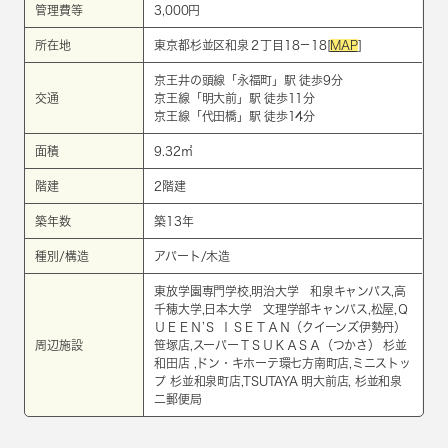
管理費等
3,000円
所在地
東京都杉並区和泉２丁目18－18[
MAP
]
京王井の頭線
「
永福町
」駅 徒歩9分
交通
京王線
「
明大前
」駅 徒歩11分
京王線
「
代田橋
」駅 徒歩14分
面積
9.32㎡
階建
2階建
築年数
築13年
種別/構造
アパート/木造
東放学園専門学校,明治大学 和泉キャンパス,高
千穂大学,日本大学 文理学部キャンパス,松屋,Ｑ
ＵＥＥＮ’Ｓ ＩＳＥＴＡＮ（クイーンズ伊勢丹）
周辺施設
笹塚店,スーパーＴＳＵＫＡＳＡ（つかさ） 杉並
和田店 ,ドン・キホーテ環七方南町店,ミニストッ
プ 杉並和泉町店,TSUTAYA 明大前店, 杉並和泉
二郵便局