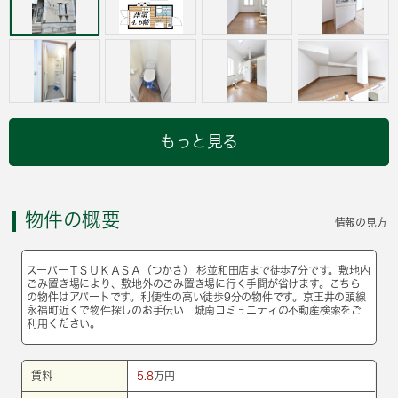
もっと見る
物件の概要
情報の見方
スーパーＴＳＵＫＡＳＡ（つかさ） 杉並和田店まで徒歩7分です。敷地内
ごみ置き場により、敷地外のごみ置き場に行く手間が省けます。こちら
の物件はアパートです。利便性の高い徒歩9分の物件です。京王井の頭線
永福町近くで物件探しのお手伝い 城南コミュニティの不動産検索をご
利用ください。
賃料
5.8
万円