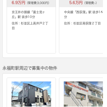
6.9万円
5.6万円
（管理費:3,000円）
（管理費:-）
京王井の頭線「
富士見ヶ
中央線「
西荻窪
」駅 徒歩14
丘
」駅 徒歩10分
分
住所：杉並区上高井戸２丁
住所：杉並区南荻窪２丁目
目
永福町駅周辺で募集中の物件