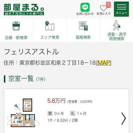
0
お気に入り
お問い合わせ
通勤・通学
価格検索
エリア検索
沿線・駅検索
時間検索
フェリスアストル
住所：東京都杉並区和泉２丁目18－18[
MAP
]
空室一覧
（1件）
5.8
万円
(管理費：3,000円)
敷
0ヶ月
礼
1ヶ月
1Ｒ / 9.32㎡ / 2階