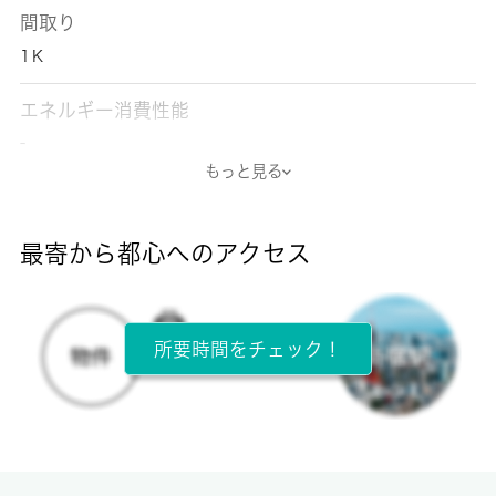
間取り
1Ｋ
エネルギー消費性能
-
もっと見る
断熱性能
-
最寄から都心へのアクセス
目安光熱費
-
所要時間をチェック！
所在階
5階 / 6階建
面積
22.21㎡