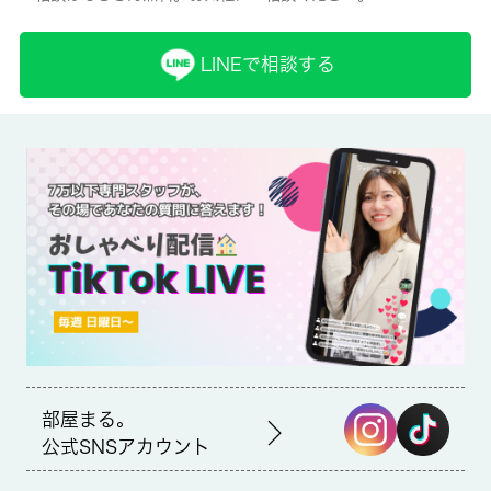
取引形態
LINEで相談する
仲介
備考
リモート会議のようにすぐに応対できないときでも、宅配ボック
スに荷物が届くので大変便利です。収納はクロゼット・シューズ
ボックスなどが備え付けられているので、衣類や日用品の収納に
重宝します。セキュリティ面は、TVインターホン・オートロック
など充実しているので安心して生活できます。杉並区や京王井の
頭線高井戸付近のことなら、当社までお気軽にご連絡下さい。あ
なたに合う素敵なお部屋がきっと見つかります。あんしんサポー
トα：16,500円/年
部屋まる。
公式SNSアカウント