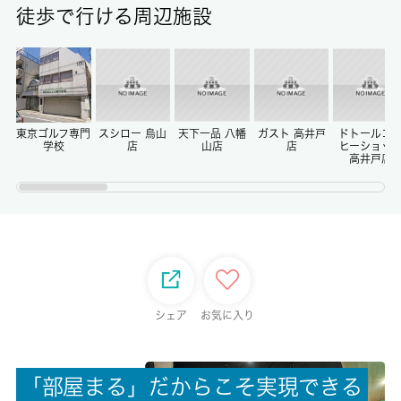
徒歩で行ける周辺施設
保証金
-
償却/敷引
-/-
東京ゴルフ専門
スシロー 烏山
天下一品 八幡
ガスト 高井戸
ドトールコ
学校
店
山店
店
ヒーショッ
高井戸店
権利金/雑費
-/-
総戸数
27戸
シェア
お気に入り
現状/入居可能日
居住中/2026-09月中旬
「
部
屋
ま
る
」
だ
か
ら
こ
そ
実
現
で
き
る
駐車場/料金