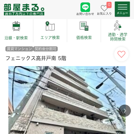
0
お気に入り
お問い合わせ
通勤・通学
価格検索
エリア検索
沿線・駅検索
時間検索
賃貸マンション
契約金分割可
フェニックス高井戸南 5階