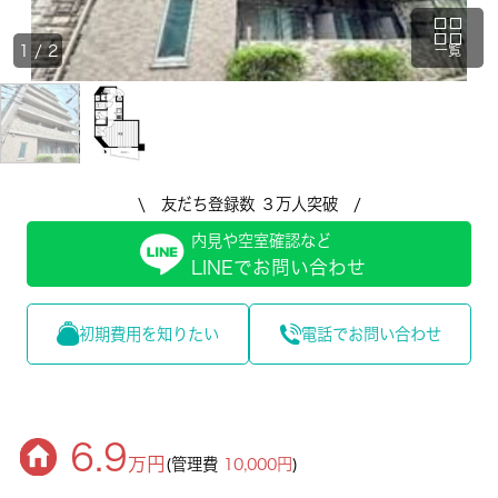
1
/
2
一覧
\ 友だち登録数 ３万人突破 /
内見や空室確認など
LINEでお問い合わせ
初期費用を知りたい
電話でお問い合わせ
6.9
万円
(管理費
10,000円
)