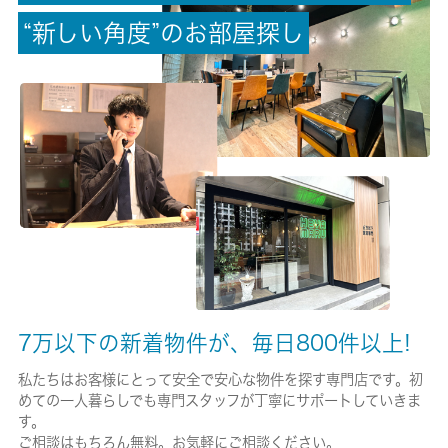
無/-
“
新
し
い
角
度
”
の
お
部
屋
探
し
保険加入/料金
有/10000円
保険名/保険期間
-/1年
保証人代行
必加入
保証会社詳細
①初回＋月額プラン（賃料総額の50％＋月額1％～2％）／年間
7万以下の新着物件が、毎日800件以上!
保証料なし ②月額プラン（月額 賃料総額の3％～4％）／初
回・年間保証料なし
私たちはお客様にとって安全で安心な物件を探す専門店です。初
めての一人暮らしでも専門スタッフが丁寧にサポートしていきま
賃貸区分/契約期間
す。
ご相談はもちろん無料。お気軽にご相談ください。
一般/1年