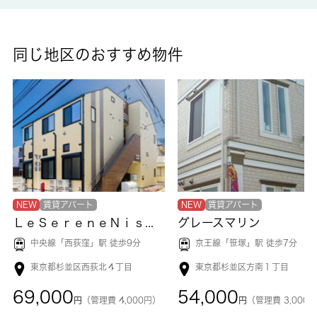
同じ地区のおすすめ物件
NEW
賃貸アパート
NEW
賃貸アパート
ＬｅＳｅｒｅｎｅＮｉｓｈｉＯｇｉｋｕｂｏ
グレースマリン
中央線「
西荻窪
」駅 徒歩9分
京王線「
笹塚
」駅 徒歩7分
東京都杉並区西荻北４丁目
東京都杉並区方南１丁目
69,000
54,000
円
（管理費 4,000円）
円
（管理費 3,000