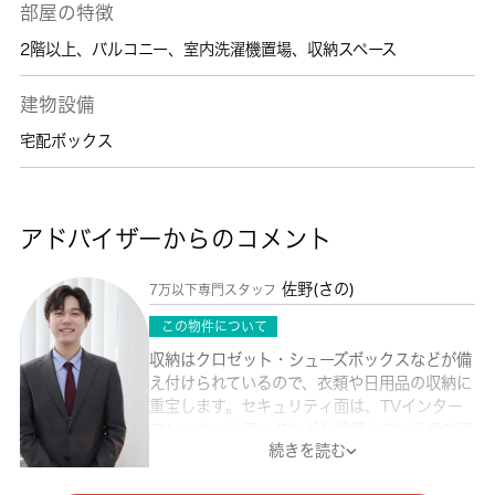
部屋の特徴
2階以上
、
バルコニー
、
室内洗濯機置場
、
収納スペース
建物設備
宅配ボックス
アドバイザーからのコメント
佐野(さの)
7万以下専門スタッフ
この物件について
収納はクロゼット・シューズボックスなどが備
え付けられているので、衣類や日用品の収納に
重宝します。セキュリティ面は、TVインター
ホン・オートロックなどを設置しているので安
続きを読む
全面でも優れております。不在時でも荷物を受
け取れるため、時間調整の手間が省ける宅配ボ