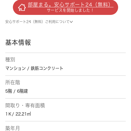
ックスを備えております。洗濯物を外干しでき
部屋まる。安心サポート24（無料）
ない時期でも部屋干ししなくて済む浴室乾燥機
サービスを開始しました！
が付いております。ご入居予定日は令和8年9
月の素敵な物件ですのでどうぞご覧ください。
安心サポート24（無料）ご利用について
住まいに関する情報を数多く提供しておりま
す。より自分に適した住まい選びをしていきま
しょう。私たちもサポート致します。
基本情報
種別
マンション / 鉄筋コンクリート
所在階
5階 / 6階建
間取り・専有面積
1Ｋ/ 22.21㎡
築年月