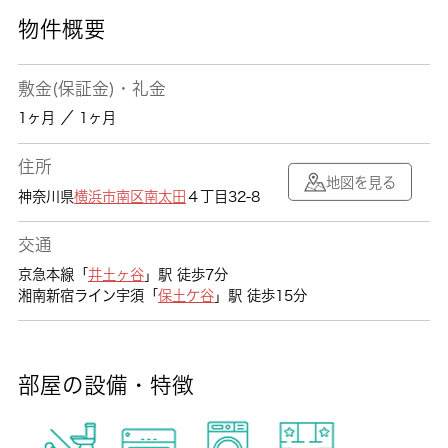
物件概要
敷金(保証金)・礼金
1ヶ月 ／ 1ヶ月
住所
地図を見る
神奈川県
横浜市南区
南太田
４丁目32-8
交通
京急本線「
井土ヶ谷
」駅 徒歩7分
湘南新宿ライン宇須「
保土ケ谷
」駅 徒歩15分
部屋の設備・特徴