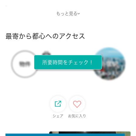
-
もっと見る
断熱性能
-
最寄から都心へのアクセス
目安光熱費
-
所要時間をチェック！
所在階
1階 / 2階建
面積
20.46㎡
保証金
シェア
お気に入り
-