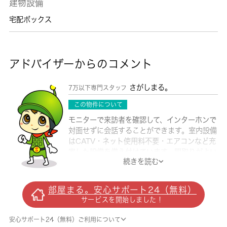
建物設備
宅配ボックス
アドバイザーからのコメント
さがしまる。
7万以下専門スタッフ
この物件について
モニターで来訪者を確認して、インターホンで
対面せずに会話することができます。室内設備
はCATV・ネット使用料不要・エアコンなど充
実した設備を備え付けています。間取りがよい
続きを読む
部屋よりワンルームで広さのある部屋で開放感
満載です。インターネットをご利用いただける
物件です。バスルームとトイレが分かれていま
部屋まる。安心サポート24（無料）
す。管理人が巡回するアパートです。井土ヶ谷
サービスを開始しました！
近くでなら、交通面で不自由のない暮らしがで
きるでしょう。まずは 城南コミュニティにお
安心サポート24（無料）ご利用について
問い合わせください。