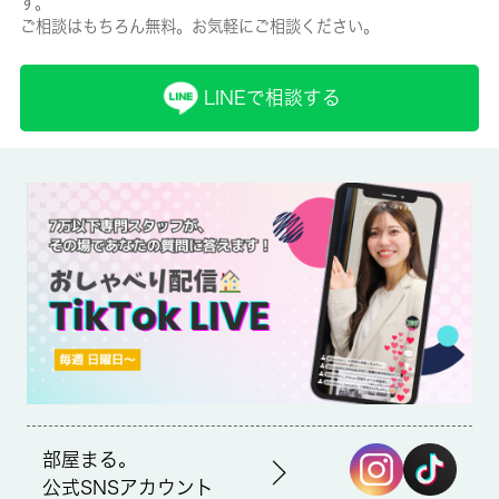
す。
ご相談はもちろん無料。お気軽にご相談ください。
保険名/保険期間
-/-
LINEで相談する
保証人代行
必加入
保証会社詳細
パナソニック ホームズ賃貸サポート 初回保証加入料：月支払総
額の50％（家賃・共益費・駐車場等の付帯料含む）／月額事務手
数料：月々のご請求金額の２％（消費税込、契約更新月は更新料
含む）
賃貸区分/契約期間
一般/2年
取引形態
部屋まる。
公式SNSアカウント
仲介