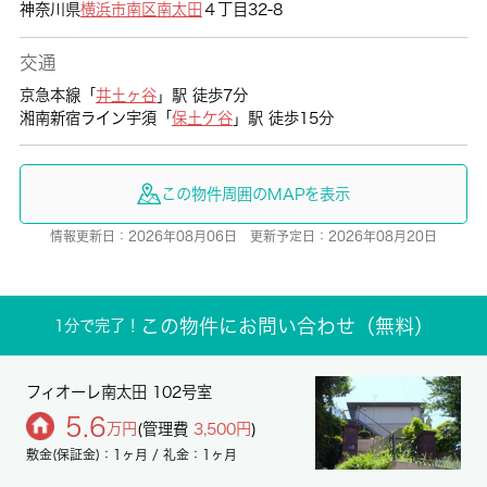
神奈川県
横浜市南区
南太田
４丁目32-8
交通
京急本線「
井土ヶ谷
」駅 徒歩7分
湘南新宿ライン宇須「
保土ケ谷
」駅 徒歩15分
この物件周囲のMAPを表示
情報更新日：2026年08月06日 更新予定日：2026年08月20日
この物件にお問い合わせ（無料）
1分で完了！
フィオーレ南太田 102号室
5.6
万円
(管理費
3,500円
)
敷金(保証金)：1ヶ月 / 礼金：1ヶ月