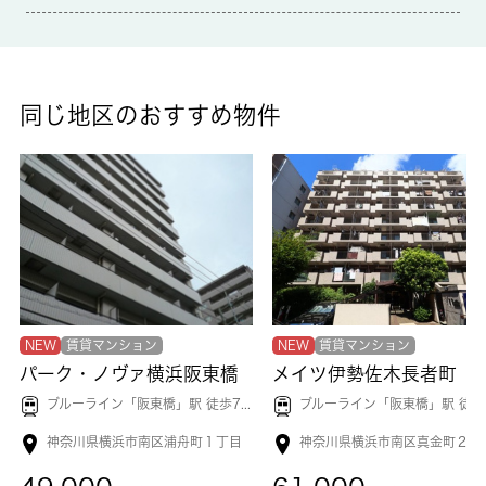
備考
こちらはTVインターフォン付きの物件です。室内設備はネット使
用料不要・CATV・エアコンなどが揃っているので、快適に過ご
同じ地区のおすすめ物件
しやすいお部屋になります。居住者用の駐輪場が付いている物件
です。間取りがよい部屋よりワンルームで広さのある部屋で開放
感満載です。バストイレ別の物件です。お部屋探しの時の不安や
疑問を知識の豊富なスタッフが解消します。横浜市南区や井土ヶ
谷付近のことなら当社へご連絡下さい。
NEW
賃貸マンション
NEW
賃貸マンション
パーク・ノヴァ横浜阪東橋
メイツ伊勢佐木長者町
ブルーライン「
阪東橋
」駅 徒歩7分
ブルーライン「
阪東橋
」駅 徒歩5
神奈川県横浜市南区浦舟町１丁目
神奈川県横浜市南区真金町２丁