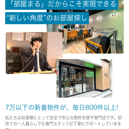
「
部
屋
ま
る
」
だ
か
ら
こ
そ
実
現
で
き
る
償却/敷引
-/-
“
新
し
い
角
度
”
の
お
部
屋
探
し
権利金/雑費
-/-
総戸数
8戸
現状/入居可能日
空家/相談
駐車場/料金
無/-
7万以下の新着物件が、毎日800件以上!
保険加入/料金
私たちはお客様にとって安全で安心な物件を探す専門店です。初
めての一人暮らしでも専門スタッフが丁寧にサポートしていきま
有/17900円