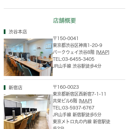
店舗概要
渋谷本店
〒150-0041
東京都渋谷区神南1-20-9
パークウェイ渋谷8階
[MAP]
TEL:03-6455-3405
JR山手線 渋谷駅徒歩4分
〒160-0023
新宿店
東京都新宿区西新宿7-1-11
共栄ビル6階
[MAP]
TEL:03-5937-6767
JR山手線 新宿駅徒歩5分
東京メトロ丸の内線 新宿駅徒
歩2分