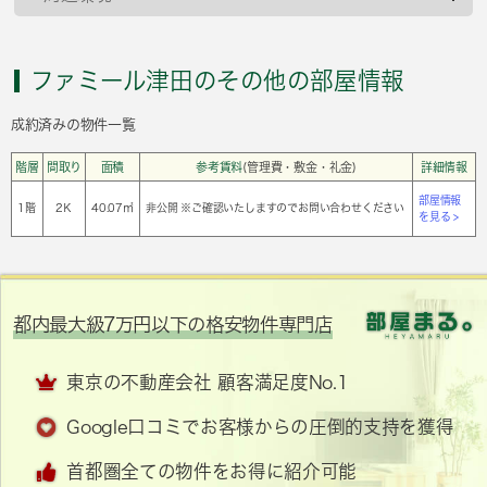
ファミール津田のその他の部屋情報
成約済みの物件一覧
階層
間取り
面積
参考賃料
(管理費・敷金・礼金)
詳細情報
部屋情報
1階
2Ｋ
40.07㎡
非公開 ※ご確認いたしますのでお問い合わせください
を見る >
都内最大級7万円以下の格安物件専門店
東京の不動産会社 顧客満足度No.1
Google口コミでお客様からの圧倒的支持を獲得
首都圏全ての物件をお得に紹介可能