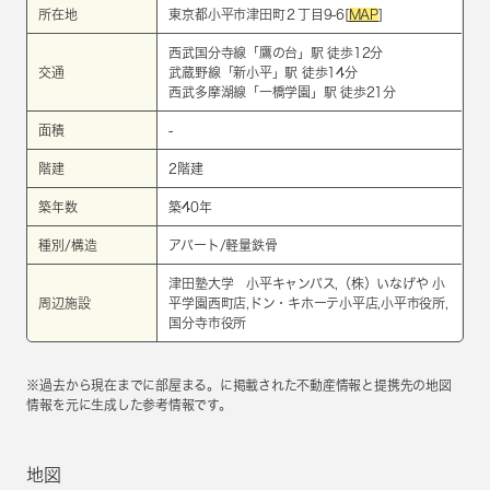
所在地
東京都小平市津田町２丁目9-6[
MAP
]
西武国分寺線
「
鷹の台
」駅 徒歩12分
交通
武蔵野線
「
新小平
」駅 徒歩14分
西武多摩湖線
「
一橋学園
」駅 徒歩21分
面積
-
階建
2階建
築年数
築40年
種別/構造
アパート/軽量鉄骨
津田塾大学 小平キャンパス,（株）いなげや 小
周辺施設
平学園西町店,ドン・キホーテ小平店,小平市役所,
国分寺市役所
※過去から現在までに部屋まる。に掲載された不動産情報と提携先の地図
情報を元に生成した参考情報です。
地図