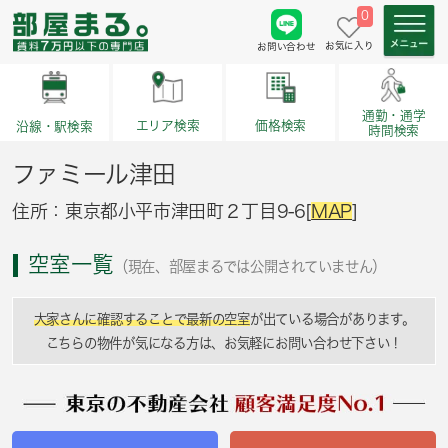
0
お気に入り
お問い合わせ
通勤・通学
価格検索
エリア検索
沿線・駅検索
時間検索
ファミール津田
住所：東京都小平市津田町２丁目9-6[
MAP
]
空室一覧
（現在、部屋まるでは公開されていません）
大家さんに確認することで最新の空室
が出ている場合があります。
こちらの物件が気になる方は、お気軽にお問い合わせ下さい！