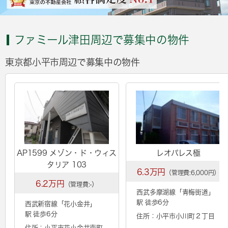
ファミール津田周辺で募集中の物件
東京都小平市周辺で募集中の物件
AP1599 メゾン・ド・ウィス
レオパレス極
タリア 103
6.3万円
（管理費:6,000円）
6.2万円
（管理費:-）
西武多摩湖線「
青梅街道
」
駅 徒歩6分
西武新宿線「
花小金井
」
駅 徒歩6分
住所：小平市小川町２丁目
住所：小平市花小金井南町