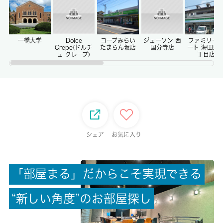
-
償却/敷引
-/-
一橋大学
Dolce
コープみらい
ジェーソン 西
ファミリー
Crepe(ドルチ
たまらん坂店
国分寺店
ート 海田東
ェ クレープ)
丁目店
権利金/雑費
-/-
総戸数
-
シェア
お気に入り
現状/入居可能日
空家/即時
「
部
屋
ま
る
」
だ
か
ら
こ
そ
実
現
で
き
る
駐車場/料金
“
新
し
い
角
度
”
の
お
部
屋
探
し
無/-
保険加入/料金