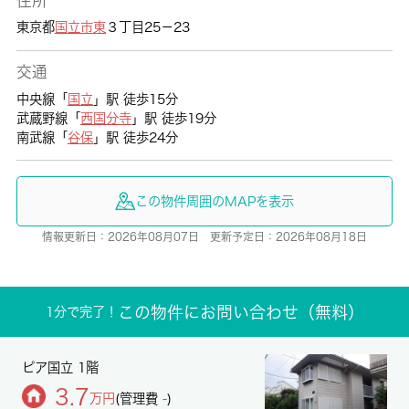
住所
東京都
国立市
東
３丁目25－23
交通
中央線「
国立
」駅 徒歩15分
武蔵野線「
西国分寺
」駅 徒歩19分
南武線「
谷保
」駅 徒歩24分
この物件周囲のMAPを表示
情報更新日：2026年08月07日 更新予定日：2026年08月18日
この物件にお問い合わせ（無料）
1分で完了！
ピア国立 1階
3.7
万円
(管理費
-
)