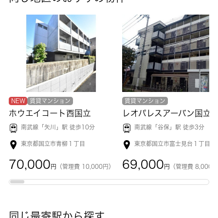
NEW
賃貸マンション
賃貸マンション
ホウエイコート西国立
レオパレスアーバン国立
南武線「
矢川
」駅 徒歩10分
南武線「
谷保
」駅 徒歩3分
東京都国立市青柳１丁目
東京都国立市富士見台１丁目
70,000
69,000
円
（管理費 10,000円）
円
（管理費 8,000
同じ最寄駅から探す