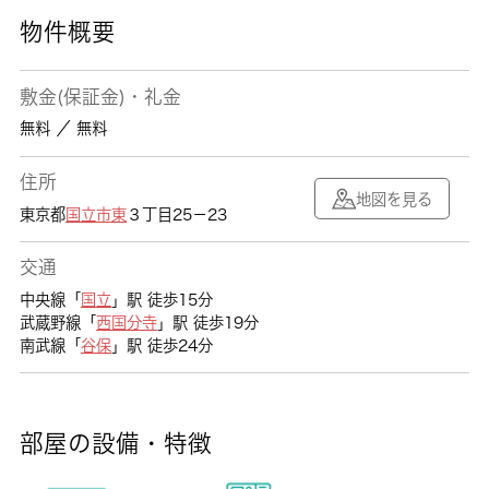
物件概要
敷金(保証金)・礼金
無料 ／ 無料
住所
地図を見る
東京都
国立市
東
３丁目25－23
交通
中央線「
国立
」駅 徒歩15分
武蔵野線「
西国分寺
」駅 徒歩19分
南武線「
谷保
」駅 徒歩24分
部屋の設備・特徴