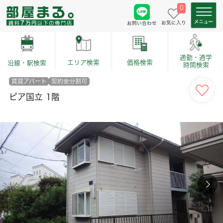
0
お気に入り
お問い合わせ
通勤・通学
価格検索
エリア検索
沿線・駅検索
時間検索
賃貸アパート
契約金分割可
ピア国立 1階