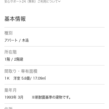
安心サポート24（無料）ご利用について
や疑問を知識の豊富なスタッフが解消します。
国立市や中央線国立付近のことなら当社へご連
絡下さい。
基本情報
種別
アパート / 木造
所在階
1階 / 2階建
間取り・専有面積
1Ｋ 洋室 5.8畳/ 17.09㎡
築年月
1993年 3月
※新耐震基準の建物です。