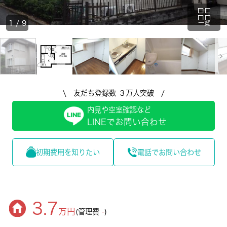
1
/
9
一覧
\ 友だち登録数 ３万人突破 /
内見や空室確認など
LINEでお問い合わせ
初期費用を知りたい
電話でお問い合わせ
3.7
万円
(管理費
-
)