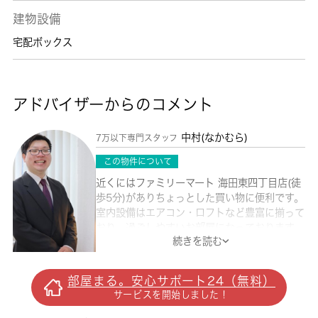
建物設備
宅配ボックス
アドバイザーからのコメント
中村(なかむら)
7万以下専門スタッフ
この物件について
近くにはファミリーマート 海田東四丁目店(徒
歩5分)がありちょっとした買い物に便利です。
室内設備はエアコン・ロフトなど豊富に揃って
おり、過ごしやすいお部屋になっております。
続きを読む
来客時にはTVインターホンで訪問者の顔を確
認することがきるので安心感があります。一人
暮らしで料理もできるキッチンが快適な1K。
部屋まる。安心サポート24（無料）
転居先に住み心地も良いこちらの賃貸物件。充
サービスを開始しました！
実した新生活を過ごしましょう。こちらの物件
の賃料は3.7万円です。お部屋探しの時の不安