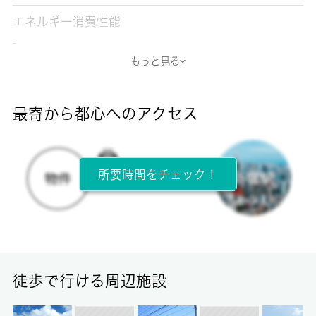
エネルギー消費性能
-
もっと見る
断熱性能
-
最寄から都心へのアクセス
目安光熱費
-
所要時間をチェック！
所在階
1階 / 2階建
面積
17.09㎡
徒歩で行ける周辺施設
保証金