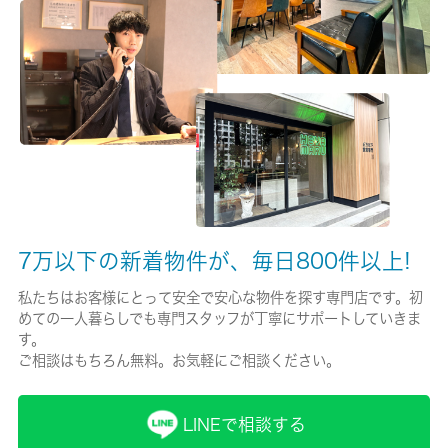
有/12000円
保険名/保険期間
-/2年
保証人代行
必加入
保証会社詳細
7万以下の新着物件が、毎日800件以上!
初回保証委託料：家賃総額の５０％最低保証委託料：２０，００
０円、継続保証委託料：年額１２，０００円
私たちはお客様にとって安全で安心な物件を探す専門店です。初
めての一人暮らしでも専門スタッフが丁寧にサポートしていきま
賃貸区分/契約期間
す。
一般/2年
ご相談はもちろん無料。お気軽にご相談ください。
取引形態
LINEで相談する
仲介