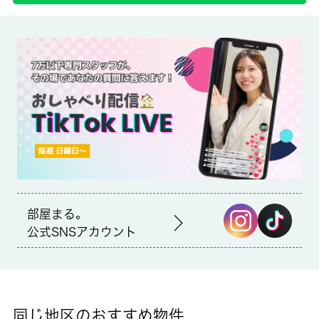
備考
更新事務手数料：１１，０００円○クリーニング代３７，９５０
円（税込）契約時支払※１年未満の退去の場合、賃料の１ヶ月分
の違約金あり
暮らしに便利なコープみらい たまらん坂店(スーパー)がこちらか
ら278mのところにあります。室内設備はエアコン・ロフトなど
が揃っているので、快適に過ごしやすいお部屋になります。より
多くの不動産情報をお求めなら、まずは 城南コミュニティまで
ご連絡ください。当社では、中央線国立を中心に多種多様な不動
産情報を取り扱っております。
部屋まる。
公式SNSアカウント
同じ地区のおすすめ物件