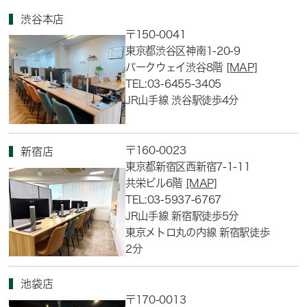
渋谷本店
〒150-0041
東京都渋谷区神南1-20-9
パークウェイ渋谷8階
[MAP]
TEL:03-6455-3405
JR山手線 渋谷駅徒歩4分
〒160-0023
新宿店
東京都新宿区西新宿7-1-11
共栄ビル6階
[MAP]
TEL:03-5937-6767
JR山手線 新宿駅徒歩5分
東京メトロ丸の内線 新宿駅徒歩
2分
池袋店
〒170-0013