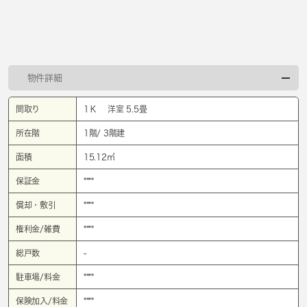
物件詳細
間取り
1Ｋ 洋室 5.5畳
所在階
1階/ 3階建
面積
15.12㎡
保証金
****
償却・敷引
****
権利金/雑費
****
総戸数
-
駐車場/料金
****
保険加入/料金
****