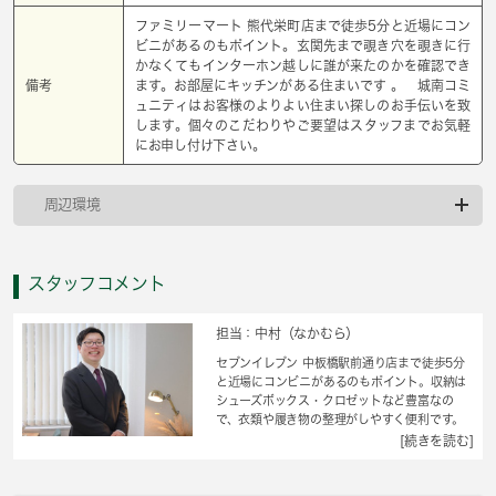
ファミリーマート 熊代栄町店まで徒歩5分と近場にコン
ビニがあるのもポイント。玄関先まで覗き穴を覗きに行
かなくてもインターホン越しに誰が来たのかを確認でき
備考
ます。お部屋にキッチンがある住まいです 。 城南コミ
ュニティはお客様のよりよい住まい探しのお手伝いを致
します。個々のこだわりやご要望はスタッフまでお気軽
にお申し付け下さい。
周辺環境
スタッフコメント
担当：中村（なかむら）
セブンイレブン 中板橋駅前通り店まで徒歩5分
と近場にコンビニがあるのもポイント。収納は
シューズボックス・クロゼットなど豊富なの
で、衣類や履き物の整理がしやすく便利です。
玄関先まで覗き穴を覗きに行かなくてもインタ
[続きを読む]
ーホン越しに誰が来たのかを確認できます。室
内設備はエアコン・照明付き・ネット使用料不
要など豊富に揃っており、過ごしやすいお部屋