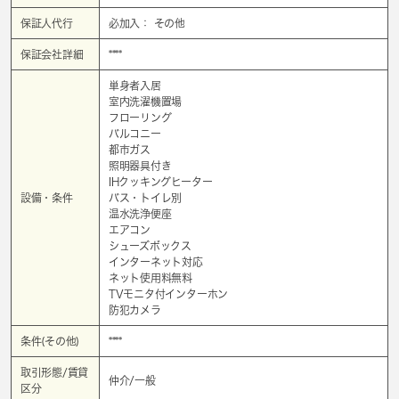
保証人代行
必加入： その他
保証会社詳細
****
単身者入居
室内洗濯機置場
フローリング
バルコニー
都市ガス
照明器具付き
IHクッキングヒーター
設備・条件
バス・トイレ別
温水洗浄便座
エアコン
シューズボックス
インターネット対応
ネット使用料無料
TVモニタ付インターホン
防犯カメラ
条件(その他)
****
取引形態/賃貸
仲介/一般
区分