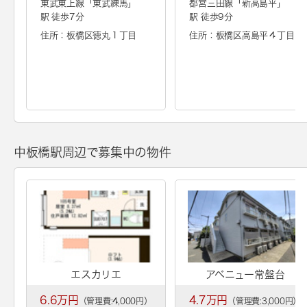
東武東上線「
東武練馬
」
都営三田線「
新高島平
」
駅 徒歩7分
駅 徒歩9分
住所：板橋区徳丸１丁目
住所：板橋区高島平４丁目
中板橋駅周辺で募集中の物件
エスカリエ
アベニュー常盤台
6.6万円
4.7万円
（管理費:4,000円）
（管理費:3,000円）