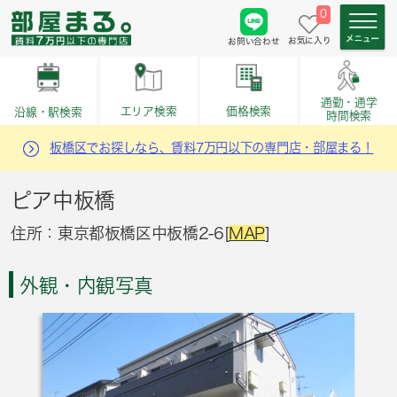
0
お気に入り
お問い合わせ
通勤・通学
価格検索
エリア検索
沿線・駅検索
時間検索
板橋区でお探しなら、賃料7万円以下の専門店・部屋まる！
ピア中板橋
住所：東京都板橋区中板橋2-6[
MAP
]
外観・内観写真