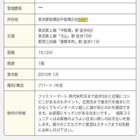
管理費等
****
所在地
東京都板橋区中板橋2-6[
MAP
]
東武東上線「
中板橋
」駅 徒歩6分
交通
東武東上線「
大山
」駅 徒歩10分
都営三田線「
板橋本町
」駅 徒歩11分
面積
15.12㎡
階建
1階
築年数
2010年 1月
種別/構造
アパート /木造
ファミリーマート 熊代栄町店まで徒歩5分と近場にコン
ビニがあるのもポイント。玄関先まで覗き穴を覗きに行
かなくてもインターホン越しに誰が来たのかを確認でき
物件の特徴
ます。お部屋にキッチンがある住まいです 。 城南コミ
ュニティはお客様のよりよい住まい探しのお手伝いを致
します。個々のこだわりやご要望はスタッフまでお気軽
にお申し付け下さい。