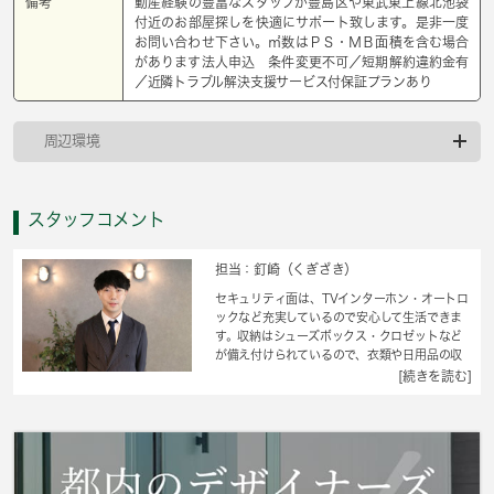
備考
動産経験の豊富なスタッフが豊島区や東武東上線北池袋
付近のお部屋探しを快適にサポート致します。是非一度
お問い合わせ下さい。㎡数はＰＳ・ＭＢ面積を含む場合
があります法人申込 条件変更不可／短期解約違約金有
／近隣トラブル解決支援サービス付保証プランあり
周辺環境
スタッフコメント
担当：釘崎（くぎざき）
セキュリティ面は、TVインターホン・オートロ
ックなど充実しているので安心して生活できま
す。収納はシューズボックス・クロゼットなど
が備え付けられているので、衣類や日用品の収
納に重宝します。価格5.7万円ながら充実した設
[続きを読む]
備のこちらの物件は、多くの方におすすめで
す。水にも強いクッションフロアで快適な生活
を始めましょう。ワンルームのお住まいです。
お引越しのお日にちはお気軽にご相談くださ
い。豊島区エリアや東武東上線北池袋付近での
住まい選びは、当社にお任せください。当社で