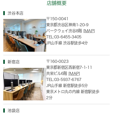
店舗概要
渋谷本店
〒150-0041
東京都渋谷区神南1-20-9
パークウェイ渋谷8階
[MAP]
TEL:03-6455-3405
JR山手線 渋谷駅徒歩4分
〒160-0023
新宿店
東京都新宿区西新宿7-1-11
共栄ビル6階
[MAP]
TEL:03-5937-6767
JR山手線 新宿駅徒歩5分
東京メトロ丸の内線 新宿駅徒歩
2分
池袋店