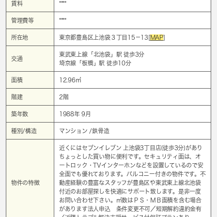
賃料
****
管理費等
****
所在地
東京都豊島区上池袋３丁目15－13[
MAP
]
東武東上線「
北池袋
」駅 徒歩3分
交通
埼京線「
板橋
」駅 徒歩10分
面積
12.96㎡
階建
2階
築年数
1988年 9月
種別/構造
マンション /鉄骨造
近くにはセブンイレブン 上池袋3丁目店(徒歩3分)があり
ちょっとした買い物に便利です。セキュリティ面は、オ
ートロック・TVインターホンなどを設置しているので安
全面でも優れております。バルコニー付きの物件です。不
物件の特徴
動産経験の豊富なスタッフが豊島区や東武東上線北池袋
付近のお部屋探しを快適にサポート致します。是非一度
お問い合わせ下さい。㎡数はＰＳ・ＭＢ面積を含む場合
があります法人申込 条件変更不可／短期解約違約金有