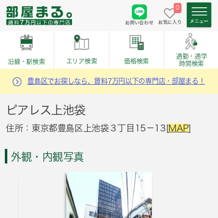
0
お気に入り
お問い合わせ
通勤・通学
価格検索
エリア検索
沿線・駅検索
時間検索
豊島区でお探しなら、賃料7万円以下の専門店・部屋まる！
ピアレス上池袋
住所：東京都豊島区上池袋３丁目15－13[
MAP
]
外観・内観写真