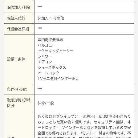
保険加入/料金
****
保証人代行
必加入： その他
保証会社詳細
****
室内洗濯機置場
バルコニー
IHクッキングヒーター
シャワー
設備・条件
エアコン
シューズボックス
オートロック
TVモニタ付インターホン
条件(その他)
****
取引形態/賃貸
仲介/一般
区分
近くにはセブンイレブン 上池袋3丁目店(徒歩3分)があり
ちょっとした買い物に便利です。セキュリティ面は、オ
ートロック・TVインターホンなどを設置しているので安
全面でも優れております。バルコニー付きの物件です。不