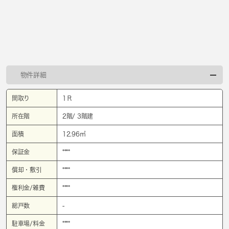
物件詳細
間取り
1Ｒ
所在階
2階/ 3階建
面積
12.96㎡
保証金
****
償却・敷引
****
権利金/雑費
****
総戸数
-
駐車場/料金
****