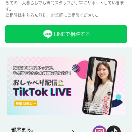
めての一人暮らしでも専門スタッフが丁寧にサポートしていきま
有/10000円
す。
ご相談はもちろん無料。お気軽にご相談ください。
保険名/保険期間
-/2年
LINEで相談する
保証人代行
-
保証会社詳細
-
賃貸区分/契約期間
一般/2年
取引形態
仲介
部屋まる。