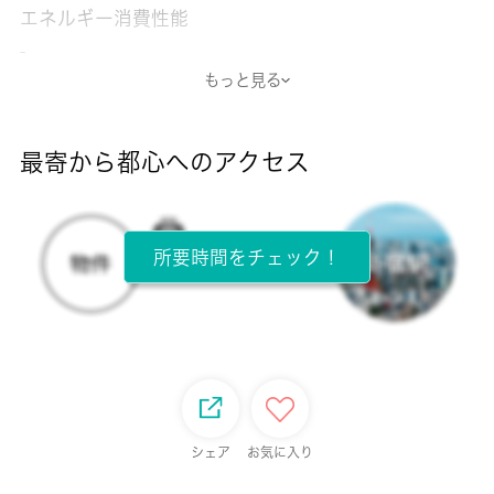
エネルギー消費性能
-
もっと見る
断熱性能
-
最寄から都心へのアクセス
目安光熱費
-
所要時間をチェック！
所在階
3階 / 4階建
面積
49.20㎡
保証金
シェア
お気に入り
0ヶ月