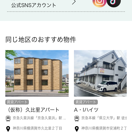
備考
公式SNSアカウント
独立洗面台が付いているので、歯ブラシやドライヤーなどをまと
めて収納できます。暮らしに役立つパソコンが使える物件、ネッ
ト回線繋がってます。49.2平米のお部屋です。車にいたずらされ
にくい、敷地内駐車場の空きがあります。丁寧かつ迅速に対応す
る事がモットーの当社なら、きっと満足していただけるお部屋探
同じ地区のおすすめ物件
しが可能です。横須賀市や浦賀付近のことならお任せ下さい。
賃貸アパート
賃貸アパート
（仮称）久比里アパート
A・Iハイツ
京急久里浜線「
京急久里浜
」駅 徒歩6分
京急本線「
県立大学
」駅 徒歩3
神奈川県横須賀市久比里２丁目
神奈川県横須賀市安浦町２丁目