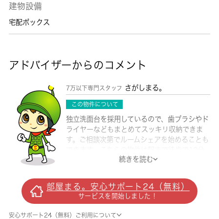
建物設備
宅配ボックス
アドバイザーからのコメント
さがしまる。
7万以下専門スタッフ
この物件について
独立洗面台を採用しているので、歯ブラシやド
ライヤーなどもまとめてスッキリ収納できま
す。ご相談次第でルームシェアを始めることも
できます。こちらの物件は駅まで徒歩で12分
続きを読む
で到着します。角部屋は他の住戸との接地面が
少ないため、自身の生活音によって隣人トラブ
ルのリスクも減ります。2口コンロが付いてい
部屋まる。安心サポート24（無料）
るので、おかずや汁物など複数の工程を同時に
サービスを開始しました！
こなせます。浦賀周辺なら、通勤や通学に不便
を感じることもないでしょう。お部屋探しをす
安心サポート24（無料）ご利用について