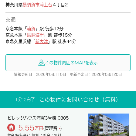
神奈川県
横須賀市
浦上台
４丁目2
交通
京急本線「
浦賀
」駅 徒歩12分
京急本線「
馬堀海岸
」駅 徒歩15分
京急久里浜線「
新大津
」駅 徒歩44分
この物件周囲のMAPを表示
情報更新日：2026年08月10日 更新予定日：2026年08月20日
この物件にお問い合わせ（無料）
1分で完了！
ビレッジハウス浦賀3号棟 0305
5.55
万円
(管理費
-
)
敷金(保証金)：無料 / 礼金：無料