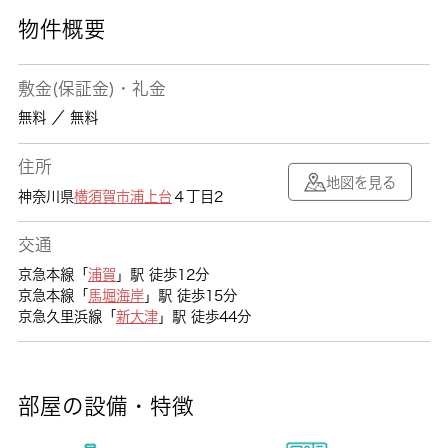
物件概要
敷金(保証金)・礼金
無料 ／ 無料
住所
地図を見る
神奈川県
横須賀市
浦上台
４丁目2
交通
京急本線「
浦賀
」駅 徒歩12分
京急本線「
馬堀海岸
」駅 徒歩15分
京急久里浜線「
新大津
」駅 徒歩44分
部屋の設備・特徴