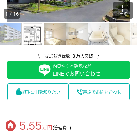
1
/
16
一覧
\ 友だち登録数 ３万人突破 /
内見や空室確認など
LINEでお問い合わせ
初期費用を知りたい
電話でお問い合わせ
5.55
万円
(管理費
-
)