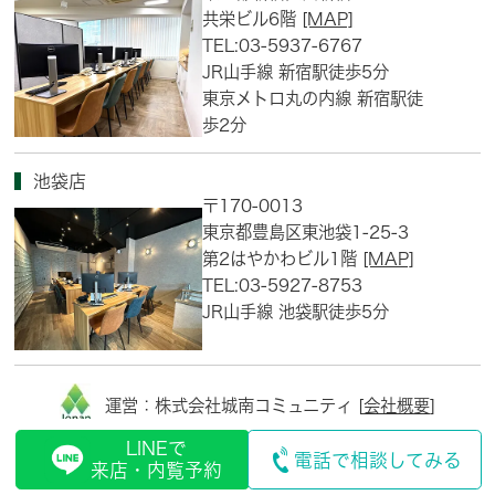
共栄ビル6階
[MAP]
TEL:03-5937-6767
JR山手線 新宿駅徒歩5分
東京メトロ丸の内線 新宿駅徒
歩2分
池袋店
〒170-0013
東京都豊島区東池袋1-25-3
第2はやかわビル1階
[MAP]
TEL:03-5927-8753
JR山手線 池袋駅徒歩5分
運営：株式会社城南コミュニティ [
会社概要
]
LINEで
電話で相談してみる
来店・内覧予約
© Copyright Jonan Community, Inc. All right reserved.