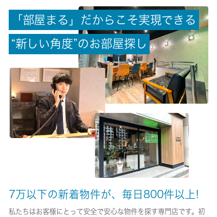
「
部
屋
ま
る
」
だ
か
ら
こ
そ
実
現
で
き
る
償却/敷引
-/-
“
新
し
い
角
度
”
の
お
部
屋
探
し
権利金/雑費
-/-
総戸数
180戸
現状/入居可能日
空家/即時
駐車場/料金
空有/5720円
7万以下の新着物件が、毎日800件以上!
保険加入/料金
私たちはお客様にとって安全で安心な物件を探す専門店です。初