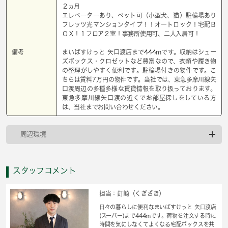
２ヵ月
エレベーターあり、ペット可（小型犬、猫）駐輪場あり
フレッツ光マンションタイプ！！オートロック！宅配Ｂ
ＯＸ！１フロア２室！事務所使用可、二人入居可！
備考
まいばすけっと 矢口渡店まで444mです。収納はシュー
ズボックス・クロゼットなど豊富なので、衣類や履き物
の整理がしやすく便利です。駐輪場付きの物件です。こ
ちらは賃料7万円の物件です。当社では、東急多摩川線矢
口渡周辺の多種多様な賃貸情報を取り扱っております。
東急多摩川線矢口渡の近くでお部屋探しをしている方
は、当社までお問い合わせください。
周辺環境
スタッフコメント
担当：釘崎（くぎざき）
日々の暮らしに便利なまいばすけっと 矢口渡店
(スーパー)まで444mです。荷物を注文する時に
時間を気にしなくてよくなる宅配ボックスを共