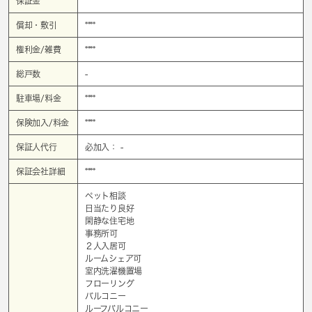
保証金
****
償却・敷引
****
権利金/雑費
****
総戸数
-
駐車場/料金
****
保険加入/料金
****
保証人代行
必加入： -
保証会社詳細
****
ペット相談
日当たり良好
閑静な住宅地
事務所可
２人入居可
ルームシェア可
室内洗濯機置場
フローリング
バルコニー
ルーフバルコニー