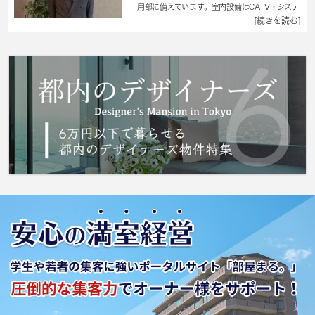
用部に備えています。室内設備はCATV・システ
ムキッチン・エアコンなど充実した設備を備え
[続きを読む]
付けています。セキュリティ面は、TVインター
ホン・オートロックなど充実しているので、防
犯対策もばっちりです。駅から徒歩6分の物件な
ら、駅前のお買い物も便利です。 城南コミュ
ニティは住まい探しを通して、お客様のお悩み
を解決して参りました。大田区地域の不動産情
報をお求めなら是非ご利用ください。