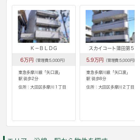
Ｋ－ＢＬＤＧ
スカイコート蒲田第５
6万円
5.9万円
（管理費:5,000円）
（管理費:5,000円）
東急多摩川線「
矢口渡
」
東急多摩川線「
矢口渡
」
駅 徒歩2分
駅 徒歩8分
住所：大田区多摩川１丁目
住所：大田区多摩川２丁目