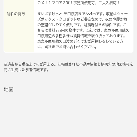
ＯＸ！１フロア２室！事務所使用可、二人入居可！
物件の特徴
まいばすけっと 矢口渡店まで444mです。収納はシュー
ズボックス・クロゼットなど豊富なので、衣類や履き物
の整理がしやすく便利です。駐輪場付きの物件です。こ
ちらは賃料7万円の物件です。当社では、東急多摩川線矢
口渡周辺の多種多様な賃貸情報を取り扱っております。
東急多摩川線矢口渡の近くでお部屋探しをしている方
は、当社までお問い合わせください。
※過去から現在までに部屋まる。に掲載された不動産情報と提携先の地図情報を
元に生成した参考情報です。
地図