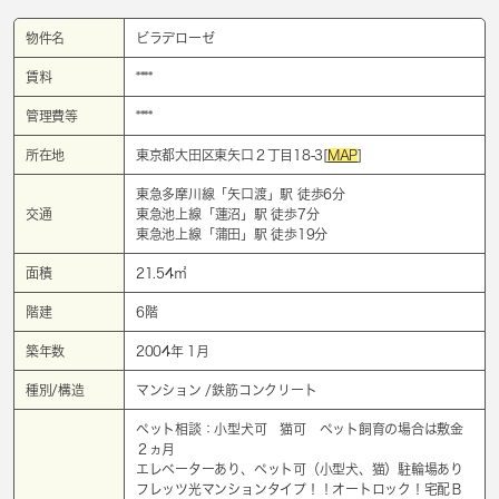
物件名
ビラデローゼ
賃料
****
管理費等
****
所在地
東京都大田区東矢口２丁目18-3[
MAP
]
東急多摩川線「
矢口渡
」駅 徒歩6分
交通
東急池上線「
蓮沼
」駅 徒歩7分
東急池上線「
蒲田
」駅 徒歩19分
面積
21.54㎡
階建
6階
築年数
2004年 1月
種別/構造
マンション /鉄筋コンクリート
ペット相談：小型犬可 猫可 ペット飼育の場合は敷金
２ヵ月
エレベーターあり、ペット可（小型犬、猫）駐輪場あり
フレッツ光マンションタイプ！！オートロック！宅配Ｂ