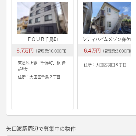
ＦＯＵＲ千鳥町
シティハイムメゾン森ケ崎
6.7万円
6.4万円
（管理費:10,000円）
（管理費:3,000円）
東急池上線「
千鳥町
」駅 徒
住所：大田区羽田３丁目
歩5分
住所：大田区千鳥２丁目
矢口渡駅周辺で募集中の物件