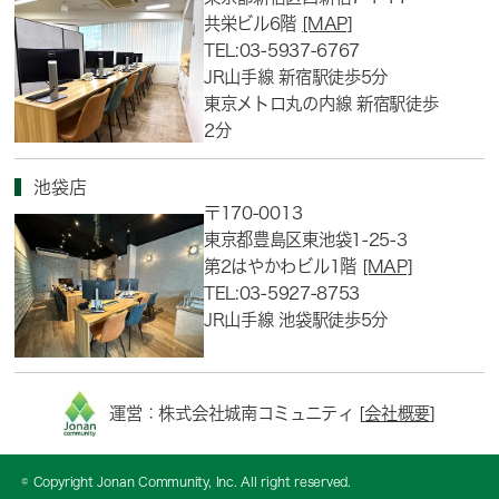
共栄ビル6階
[MAP]
TEL:03-5937-6767
JR山手線 新宿駅徒歩5分
東京メトロ丸の内線 新宿駅徒歩
2分
池袋店
〒170-0013
東京都豊島区東池袋1-25-3
第2はやかわビル1階
[MAP]
TEL:03-5927-8753
JR山手線 池袋駅徒歩5分
運営：株式会社城南コミュニティ [
会社概要
]
© Copyright Jonan Community, Inc. All right reserved.