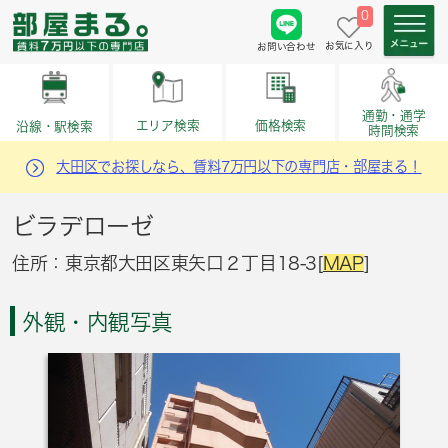
0
お気に入り
お問い合わせ
通勤・通学
価格検索
エリア検索
沿線・駅検索
時間検索
大田区でお探しなら、賃料7万円以下の専門店・部屋まる！
ビラデローゼ
住所：東京都大田区東矢口２丁目18-3[
MAP
]
外観・内観写真