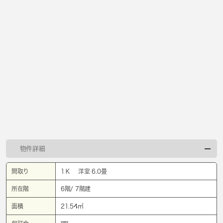
物件詳細
間取り
1Ｋ 洋室 6.0畳
所在階
6階/ 7階建
面積
21.54㎡