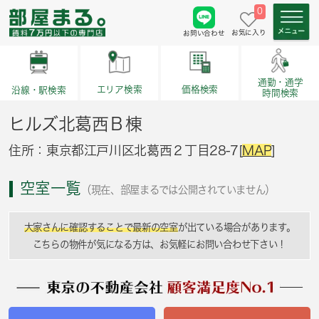
0
お気に入り
お問い合わせ
通勤・通学
価格検索
エリア検索
沿線・駅検索
時間検索
ヒルズ北葛西Ｂ棟
住所：東京都江戸川区北葛西２丁目28-7[
MAP
]
空室一覧
（現在、部屋まるでは公開されていません）
大家さんに確認することで最新の空室
が出ている場合があります。
こちらの物件が気になる方は、お気軽にお問い合わせ下さい！