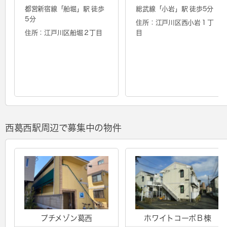
都営新宿線「
船堀
」駅 徒歩
総武線「
小岩
」駅 徒歩5分
5分
住所：江戸川区西小岩１丁
住所：江戸川区船堀２丁目
目
西葛西駅周辺で募集中の物件
プチメゾン葛西
ホワイトコーポＢ棟