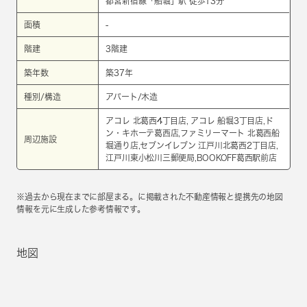
都営新宿線
「
船堀
」駅 徒歩13分
面積
-
階建
3階建
築年数
築37年
種別/構造
アパート/木造
アコレ 北葛西4丁目店, アコレ 船堀3丁目店,ド
ン・キホーテ葛西店,ファミリーマート 北葛西船
周辺施設
堀通り店,セブンイレブン 江戸川北葛西2丁目店,
江戸川東小松川三郵便局,BOOKOFF葛西駅前店
※過去から現在までに部屋まる。に掲載された不動産情報と提携先の地図
情報を元に生成した参考情報です。
地図