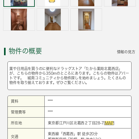
物件の概要
情報の見方
薬や日用品を買うのに便利なドラッグストア「たから薬局北葛西店」
が、こちらの物件から350mのところにあります。こちらの物件はアパー
トです。 城南コミュニティから物件探しを始めましょう。たくさんの
物件を取り揃えております。ぜひご覧ください。
賃料
****
管理費等
****
所在地
東京都江戸川区北葛西２丁目28-7[
MAP
]
東西線
「
西葛西
」駅 徒歩20分
交通