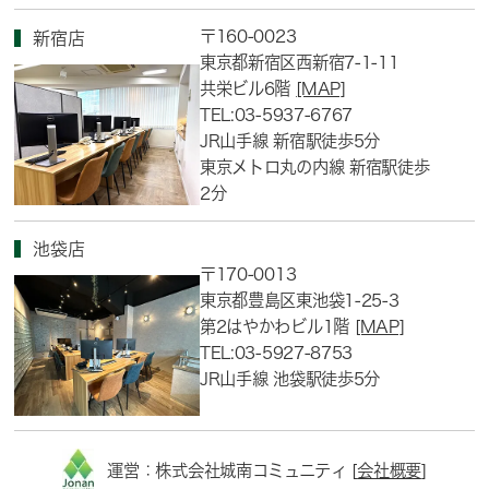
〒160-0023
新宿店
東京都新宿区西新宿7-1-11
共栄ビル6階
[MAP]
TEL:03-5937-6767
JR山手線 新宿駅徒歩5分
東京メトロ丸の内線 新宿駅徒歩
2分
池袋店
〒170-0013
東京都豊島区東池袋1-25-3
第2はやかわビル1階
[MAP]
TEL:03-5927-8753
JR山手線 池袋駅徒歩5分
運営：株式会社城南コミュニティ [
会社概要
]