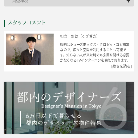
周辺環境
スタッフコメント
担当：釘崎（くぎざき）
収納はシューズボックス・クロゼットなど豊富
なので、広々と空間を利用することも可能で
す。知らない人が来た時でも玄関を開ける必要
がなくなるTVインターホンを備えております。
室内設備は照明付き・エアコン・ネット使用料
[続きを読む]
不要など豊富に揃っており、過ごしやすいお部
屋になっております。駅まで3分と、駅近でアク
セスも良好な物件です。家賃を10万円以下に抑
えることができます。十分な園芸スペースのあ
る専用庭がついています。これからの新生活で
失敗できないお部屋探し。横浜市神奈川区や東
急東横線東白楽付近でお探しなら、信頼と安心
の当社へご連絡をお待ちしております。