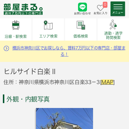
0
お気に入り
お問い合わせ
通勤・通学
価格検索
エリア検索
沿線・駅検索
時間検索
横浜市神奈川区でお探しなら、賃料7万円以下の専門店・部屋ま
る！
ヒルサイド白楽Ⅱ
住所：神奈川県横浜市神奈川区白楽33－3[
MAP
]
外観・内観写真