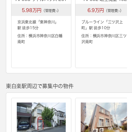
5.98万円
6.9万円
（管理費:-）
（管理費:-）
京浜東北線「
東神奈川
」
ブルーライン「
三ツ沢上
駅 徒歩15分
町
」駅 徒歩10分
住所：横浜市神奈川区白幡
住所：横浜市神奈川区三ツ
南町
沢南町
東白楽駅周辺で募集中の物件