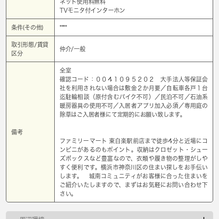
ネット使用料無料
TVモニタ付インターホン
条件(その他)
****
取引形態/賃貸
仲介/一般
区分
全室
確認コード：００４１０９５２０２ 大手法人等保証会
社を利用されない場合は敷金２か月要／自転車各戸１台
迄駐輪相談（原付含むバイク不可）／民泊不可／石油系
暖房器具の使用不可／入居者アプリ加入必須／専用庭の
除草はご入居者様にて定期的にお願い致します。
備考
ファミリーマート 東白楽駅前店まで徒歩4分と近場にコ
ンビニがあるのもポイント。収納はクロゼット・シュー
ズボックスなど豊富なので、衣類や履き物の整理がしや
すく便利です。横浜市神奈川区の住まい探しをお手伝い
します。 城南コミュニティがお客様に合った住まいを
ご紹介いたしますので、まずはお気軽にお問い合わせ下
さい。