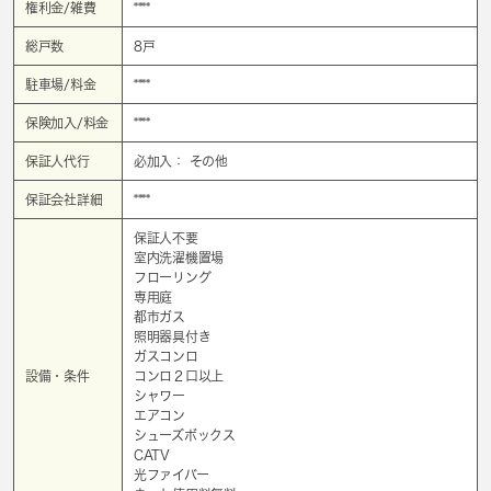
権利金/雑費
****
総戸数
8戸
駐車場/料金
****
保険加入/料金
****
保証人代行
必加入： その他
保証会社詳細
****
保証人不要
室内洗濯機置場
フローリング
専用庭
都市ガス
照明器具付き
ガスコンロ
設備・条件
コンロ２口以上
シャワー
エアコン
シューズボックス
CATV
光ファイバー