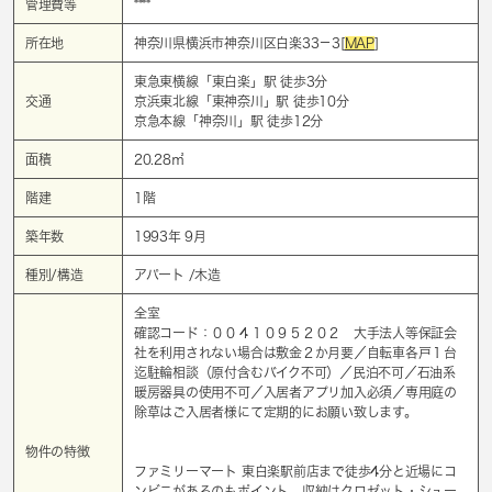
管理費等
****
所在地
神奈川県横浜市神奈川区白楽33－3[
MAP
]
東急東横線「
東白楽
」駅 徒歩3分
交通
京浜東北線「
東神奈川
」駅 徒歩10分
京急本線「
神奈川
」駅 徒歩12分
面積
20.28㎡
階建
1階
築年数
1993年 9月
種別/構造
アパート /木造
全室
確認コード：００４１０９５２０２ 大手法人等保証会
社を利用されない場合は敷金２か月要／自転車各戸１台
迄駐輪相談（原付含むバイク不可）／民泊不可／石油系
暖房器具の使用不可／入居者アプリ加入必須／専用庭の
除草はご入居者様にて定期的にお願い致します。
物件の特徴
ファミリーマート 東白楽駅前店まで徒歩4分と近場にコ
ンビニがあるのもポイント。収納はクロゼット・シュー