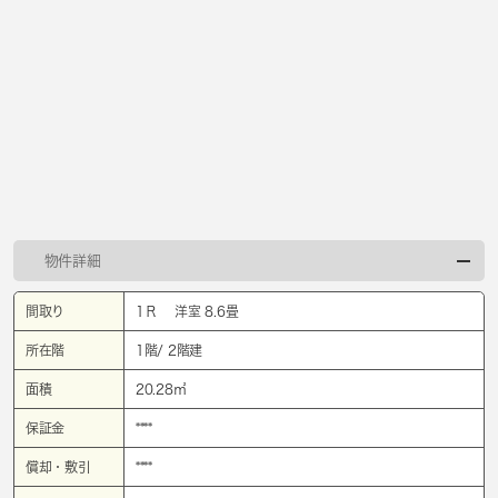
物件詳細
間取り
1Ｒ 洋室 8.6畳
所在階
1階/ 2階建
面積
20.28㎡
保証金
****
償却・敷引
****