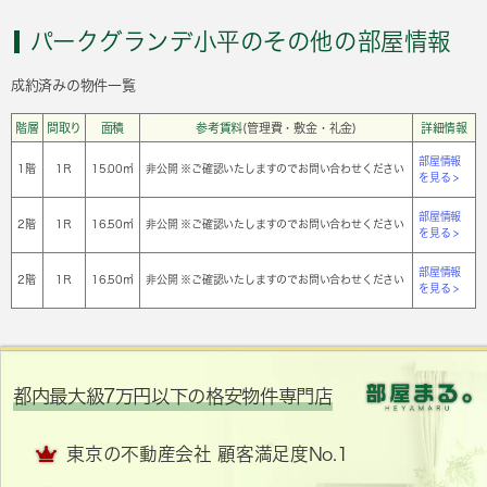
パークグランデ小平のその他の部屋情報
成約済みの物件一覧
階層
間取り
面積
参考賃料
(管理費・敷金・礼金)
詳細情報
部屋情報
1階
1Ｒ
15.00㎡
非公開 ※ご確認いたしますのでお問い合わせください
を見る >
部屋情報
2階
1Ｒ
16.50㎡
非公開 ※ご確認いたしますのでお問い合わせください
を見る >
部屋情報
2階
1Ｒ
16.50㎡
非公開 ※ご確認いたしますのでお問い合わせください
を見る >
都内最大級7万円以下の格安物件専門店
東京の不動産会社 顧客満足度No.1