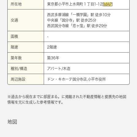
所在地
東京都小平市上水南町１丁目1-12[
MAP
]
西武多摩湖線
「
一橋学園
」駅 徒歩10分
交通
中央線
「
国分寺
」駅 徒歩25分
西武国分寺線
「
恋ヶ窪
」駅 徒歩29分
面積
-
階建
2階建
築年数
築36年
種別/構造
アパート/木造
周辺施設
ドン・キホーテ国分寺店,小平市役所
※過去から現在までに部屋まる。に掲載された不動産情報と提携先の地図
情報を元に生成した参考情報です。
地図