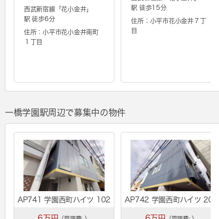
駅 徒歩15分
西武新宿線「
花小金井
」
駅 徒歩6分
住所：小平市花小金井７丁
目
住所：小平市花小金井南町
１丁目
一橋学園駅周辺で募集中の物件
AP741 学園西町ハイツ 102
AP742 学園西町ハイツ 202
6万円
6万円
（管理費:-）
（管理費:-）