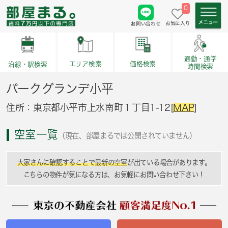
0
お気に入り
お問い合わせ
通勤・通学
価格検索
エリア検索
沿線・駅検索
時間検索
パークグランデ小平
住所：東京都小平市上水南町１丁目1-12[
MAP
]
空室一覧
（現在、部屋まるでは公開されていません）
大家さんに確認することで最新の空室
が出ている場合があります。
こちらの物件が気になる方は、お気軽にお問い合わせ下さい！