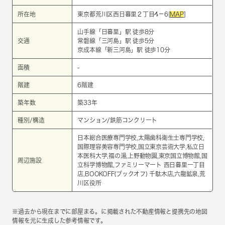
所在地
東京都荒川区西日暮里２丁目4－6[
MAP
]
山手線
「
日暮里
」駅 徒歩8分
交通
常磐線
「
三河島
」駅 徒歩5分
京成本線
「
新三河島
」駅 徒歩10分
面積
-
階建
6階建
築年数
築33年
種別/構造
マンション/鉄筋コンクリート
日本総合医療専門学校,太陽歯科衛生士専門学校,
国際理容美容専門学校,国立東京芸術大学,私立日
本医科大学,福の湯,上野動物園,東京国立博物館,国
周辺施設
立科学博物館,ファミリーマート 西日暮里一丁目
店,BOOKOFF(ブックオフ) 千駄木店,六龍鉱泉,荒
川区役所
※過去から現在までに部屋まる。に掲載された不動産情報と提携先の地図
情報を元に生成した参考情報です。