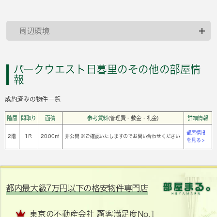
周辺環境
パークウエスト日暮里のその他の部屋情
報
成約済みの物件一覧
階層
間取り
面積
参考賃料
(管理費・敷金・礼金)
詳細情報
部屋情報
2階
1Ｒ
20.00㎡
非公開 ※ご確認いたしますのでお問い合わせください
を見る >
都内最大級7万円以下の格安物件専門店
東京の不動産会社 顧客満足度No.1