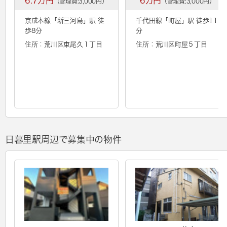
6.7万円
6万円
（管理費:3,000円）
（管理費:3,000円）
京成本線「
新三河島
」駅 徒
千代田線「
町屋
」駅 徒歩11
歩8分
分
住所：荒川区東尾久１丁目
住所：荒川区町屋５丁目
日暮里駅周辺で募集中の物件