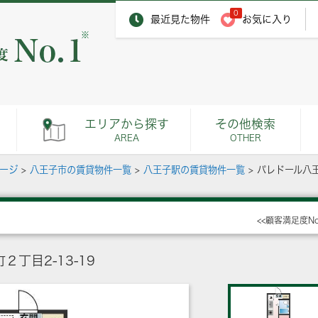
0
最近見た物件
お気に入り
※
エリアから探す
その他検索
AREA
OTHER
ページ
>
八王子市の賃貸物件一覧
>
八王子駅の賃貸物件一覧
>
パレドール八
<<顧客満足度N
丁目2-13-19