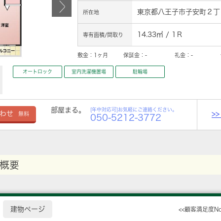
東京都八王子市子安町２丁目2
所在地
14.33㎡ / 1Ｒ
専有面積/間取り
敷金：
1ヶ月
保証金：
-
礼金：
-
オートロック
室内洗濯機置場
駐輪場
部屋まる。
[年中対応可]お気軽にご連絡ください。
>
わせ
無料
050-5212-3772
概要
建物ページ
<<顧客満足度N