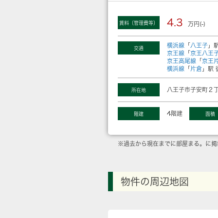
4.3
賃料（管理費等）
万円(-)
横浜線
「
八王子
」駅
交通
京王線
「
京王八王
京王高尾線
「
京王
横浜線
「
片倉
」駅 
八王子市子安町２丁
所在地
4階建
階建
面積
※過去から現在までに部屋まる。に掲
物件の周辺地図