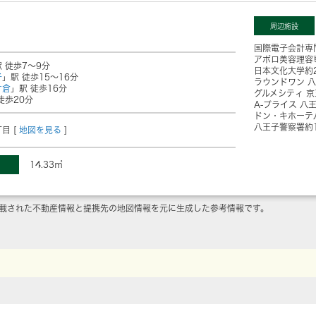
周辺施設
国際電子会計専
アポロ美容理容
 徒歩7～9分
日本文化大学
約
子
」駅 徒歩15～16分
ラウンドワン 
片倉
」駅 徒歩16分
グルメシティ 
徒歩20分
A-プライス 八
ドン・キホーテ
八王子警察署
約
目 [
地図を見る
]
14.33㎡
載された不動産情報と提携先の地図情報を元に生成した参考情報です。