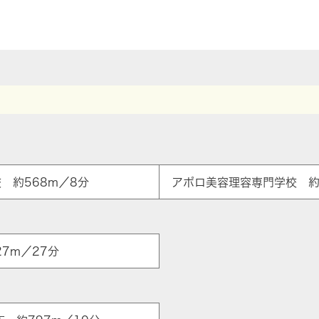
 約568m／8分
アポロ美容理容専門学校 約8
7m／27分