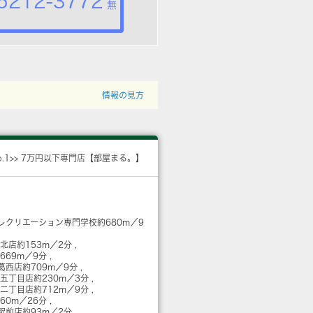
5212-3772
無
情報の見方
o.1>> 7万円以下専門店【部屋まる。】
レクリエーション専門学校
約680m／9
駅北店
約153m／2分
669m／9分
葛西店
約709m／9分
西五丁目店
約230m／3分
西二丁目店
約712m／9分
060m／26分
西駅前店
約93m／2分