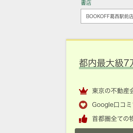
書店
BOOKOFF葛西駅前
都内最大級7
東京の不動産会
Google口
首都圏全ての