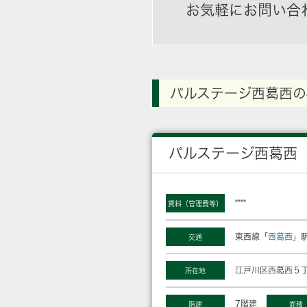
お気軽にお問い合
パルステージ西葛西の
パルステージ西葛西
****
賃料（管理費等）
東西線「
西葛西
」駅
交通
江戸川区西葛西５丁
所在地
7階建
階建
面積