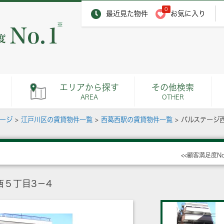
0
最近見た物件
お気に入り
※
エリアから探す
その他検索
AREA
OTHER
ページ
>
江戸川区の賃貸物件一覧
>
西葛西駅の賃貸物件一覧
>
パルステージ
<<顧客満足度N
５丁目3－4