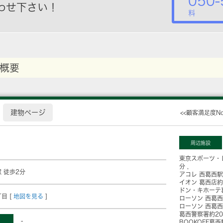
050-
わせ下さい！
料
概要
建物ページ
<<顧客満足度N
周辺施設
東京スポーツ・
分
 徒歩2分
アコレ 西葛西
イオン 葛西店
約
ドン・キホーテ
目 [
地図を見る
]
ローソン 西葛
ローソン 西葛
葛西警察署
約2
-
BOOKOFF葛