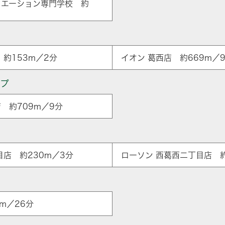
リエーション専門学校 約
約153m／2分
イオン 葛西店 約669m／
ップ
 約709m／9分
ア
目店 約230m／3分
ローソン 西葛西二丁目店 約
m／26分